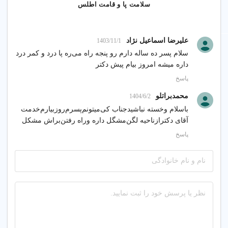
سلامت پا و قامت اطلس
علیرضا اسماعیل نژاد
1403/11/1
سلام پسر ده ساله دارم رو پنجه راه می‌ره پا درد و کمر درد
داره میشه امروز بیام پیش دکتر
پاسخ
محمدبراتلو
1404/6/2
باسلام وخسته نباشید‌جناب کی‌میتونم‌پسرم‌روزبیارم‌خدمت
آقای دکترازناحیه لگن‌مشگل داره وراه رفتن‌براش مشکل
پاسخ