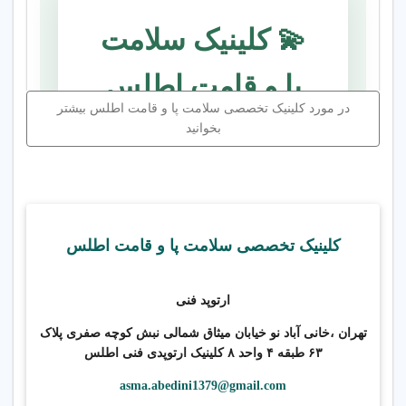
💫 کلینیک سلامت
پا و قامت اطلس
در مورد کلینیک تخصصی سلامت پا و قامت اطلس بیشتر
💫
بخوانید
📞 09382431831
کلینیک تخصصی سلامت پا و قامت اطلس
🔴 اولین کلینیک تخصصی سلامت
پا و قامت کودکان و بزرگسالان در
ارتوپد فنی
جنوب تهران 🔴
تهران ،خانی آباد نو خیابان میثاق شمالی نبش کوچه صفری پلاک
دارای تیم فارغ‌التحصیل از دانشگاه علوم
۶۳ طبقه ۴ واحد ۸ کلینیک ارتوپدی فنی اطلس
پزشکی ایران
asma.abedini1379@gmail.com