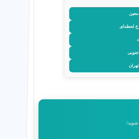
 معین
خ لحظه‌ای
د
جنوبی
تهران
 شوید!