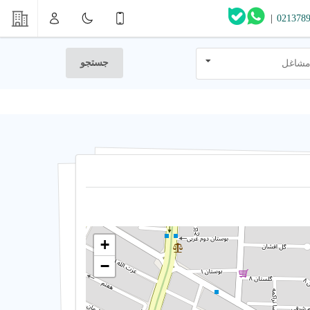
|
021378
جستجو
مشاغل