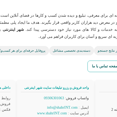
ه ای برای معرفی، تبلیغ و دیده شدن کسب و کارها در فضای آنلاین است. 
در معرض دید هزاران کاربر واقعی قرار بگیرند. هدف ما ایجاد پلی مطمئ
ه خدمات و کالا های مورد نیاز خود دسترسی پیدا کند.
شهر اینترنتی
با
ه ای سریع و آسان برای کاربران فراهم می آورد.
 نتایج جستجو
دسته‌بندی تخصصی مشاغل
پروفایل حرفه‌ای برای هر کسب‌وک
فحه تماس با ما
واحد فروش و رزرو تبلیغات سایت شهر اینترنتی
داخلی ها
واتساپ فروش:
09306301063
روابط ع
فروش : د
ایمیل :
info@shahrINT.com
فکس : د
آدرس سایت :
www.shahrINT.com