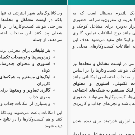
، یک پلتفرم دیجیتال است که به
وب‌کاتالوگ‌های شهر اینترنتی نه تن
ا هزینه‌ای مقرون‌به‌صرفه، حضوری
بلکه در
لیست مشاغل و محله‌ها
ن
ابزار به‌ویژه برای مشاغل کوچک و
به‌راحتی بتوانند کسب‌وکارها را بر
مانند درج اطلاعات تماس، گالری
شغلی پیدا کنند. این صفحات اختص
و لینک‌های مفید می‌شود. هدف این
می‌دهند، از جمله:
ه اطلاعات کسب‌وکارهای محلی و
بنر تبلیغاتی
برای معرفی برند 
زیرنویس‌ها و توضیحات تکمیل
رنتی در
لیست مشاغل و محله‌ها
نیز
استوری و محتوای چندرسانه
گی بتوانند کسب‌وکارها را بر اساس
کوتاه.
این صفحات اختصاصی امکاناتی مانند
لینک‌های مستقیم به شبکه‌ها
حات تکمیلی، استوری و محتوای
کاربران.
و لینک مستقیم به شبکه‌های اجتماعی
گالری تصاویر و ویدئوها
برای 
ی‌ها، کسب‌وکارها می‌توانند حضوری
بصری جذاب.
ه باشند و تجربه‌ای جذاب و کاربردی
و بسیاری از امکانات جذاب و
این امکانات باعث می‌شوند وب‌کاتا
کنند و هم کسب‌وکارها را در
نتایج 
تی ابزاری قدرتمند برای دیده شدن
دیده شوند.
 و حضور در لیست مشاغل و محله‌ها،