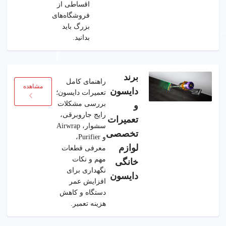
اقساطی از
فروشگاه‌های
بزرگ باید
بدانید.
برند
راهنمای کامل
مشاهده
دایسون
تعمیرات دایسون؛
بررسی مشکلات
و
رایج جاروبرقی،
تعمیرات
سشوار، Airwrap
تخصصی
و Purifier،
لوازم
معرفی قطعات
مهم و نکات
خانگی
نگهداری برای
دایسون
افزایش عمر
دستگاه و کاهش
هزینه تعمیر.