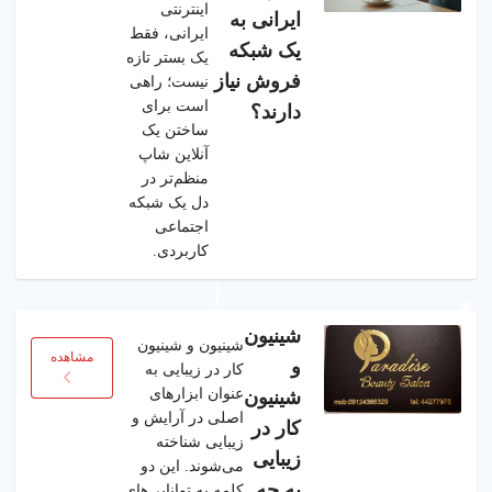
اینترنتی
ایرانی به
ایرانی، فقط
یک شبکه
یک بستر تازه
فروش نیاز
نیست؛ راهی
است برای
دارند؟
ساختن یک
آنلاین شاپ
منظم‌تر در
دل یک شبکه
اجتماعی
کاربردی.
شینیون
شینیون و شینیون
مشاهده
و
کار در زیبایی به
عنوان ابزارهای
شینیون
اصلی در آرایش و
کار در
زیبایی شناخته
زیبایی
می‌شوند. این دو
به چه
کلمه به توانایی‌های