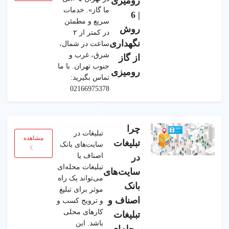
رومیزی
ما گاز». خدمات
| 6
سریع و مطمئن
روش
در کمتر از ۲
نگهداری
ساعت در شمال،
شرق، غرب و
از گاز
جنوب تهران. با ما
رومیزی
تماس بگیرید:
02166975378
چرا
تبلیغات در
مشاهده
تبلیغات
سایت‌های بانک
اصناف یا
در
تبلیغات محله‌ای
سایت‌های
می‌تواند یک راه
بانک
موثر برای تبلیغ
اصناف و
و ترویج کسب و
کارهای محلی
تبلیغات
باشد. این
محله‌ای