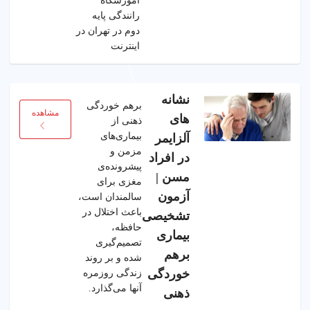
آموزشگاه
رانندگی پایه
دوم در تهران در
اینترنت
نشانه
برهم خوردگی
مشاهده
های
ذهنی از
بیماری‌های
آلزایمر
مزمن و
در افراد
پیشرونده‌ی
مسن |
مغزی برای
آزمون
سالمندان است،
باعث اختلال در
تشخیصی
حافظه،
بیماری
تصمیم‌گیری
برهم
شده و بر روند
خوردگی
زندگی روزمره
آنها می‌گذارد.
ذهنی