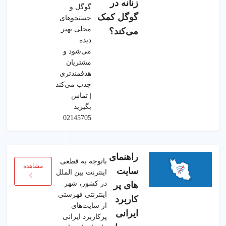
زنانه در
گوگل و
گوگل کمک
جستجوهای
محلی بهتر
می‌کند؟
دیده
می‌شود و
مشتریان
هدفمندتری
جذب می‌کند
| تماس
بگیرید
02145705
راهنمای
باتوجه به قطعی
مشاهده
سایت
اینترنت بین الملل
در کشور، شهر
های پر
اینترنتی فهرستی
کاربرد
از سایت‌های
ایرانی
پرکاربرد ایرانی