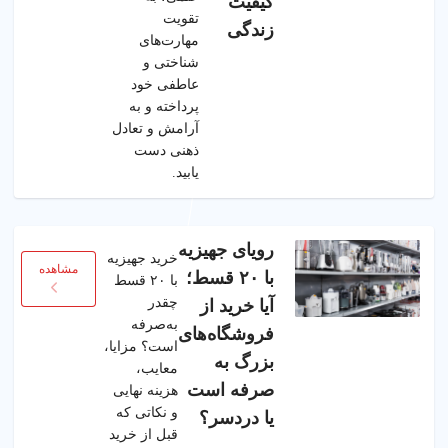
کیفیت
تقویت
زندگی
مهارت‌های
شناختی و
عاطفی خود
پرداخته و به
آرامش و تعادل
ذهنی دست
یابید.
رویای جهیزیه
خرید جهیزیه
مشاهده
با ۲۰ قسط؛
با ۲۰ قسط
چقدر
آیا خرید از
به‌صرفه
فروشگاه‌های
است؟ مزایا،
بزرگ به
معایب،
صرفه است
هزینه نهایی
و نکاتی که
یا دردسر؟
قبل از خرید