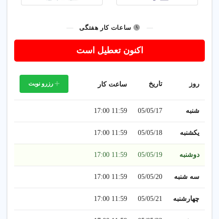
✅ پاکسازی دستگاه گوارش
✅ درمان سنگ کلیه، مثانه و
ساعات کار هفتگی
کیسه صفرا
✅ سم‌زدایی بدن با دستگاه
اکنون تعطيل است
بیولایف (Hepimetal)
✅ مشاوره سالم زیستن و
طب گیاهی
✅ عسل درمانی و محصولات
روز
تاریخ
رزرو نوبت
ساعت کار
ارگانیک
شنبه
05/05/17
11:59 17:00
یکشنبه
05/05/18
11:59 17:00
🩺 درمان
دوشنبه
05/05/19
11:59 17:00
بیماری‌ها
سه شنبه
05/05/20
11:59 17:00
✔ بیماری‌های قلب و عروق و
غدد
چهارشنبه
05/05/21
11:59 17:00
✔ بیماری‌های مغز و اعصاب
و سردرد