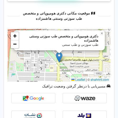
مشاوره سالم زیستن با بهره‌گیری از
موقعیت مکانی دکتری هومیوپاتی و متخصص
روش‌های نوین و درمان‌های طبیعی.
طب سوزنی وسنتی هاشمزاده
⭐ خدمات کلینیک
✅ هومیوپاتی
✅ طب سنتی و اسلامی
✅ طب سوزنی (اکوپانچر)
✅ سوجوک تراپی
✅ عنبیه شناسی و نبض
شناسی
مسیریابی با درنظر گرفتن وضعیت ترافیک
✅ دلک و غمز درمانی
✅ اصلاح اندام و
کایروپراکتیک
✅ چاقی و لاغری و رژیم
درمانی
✅ پوست، مو و زیبایی