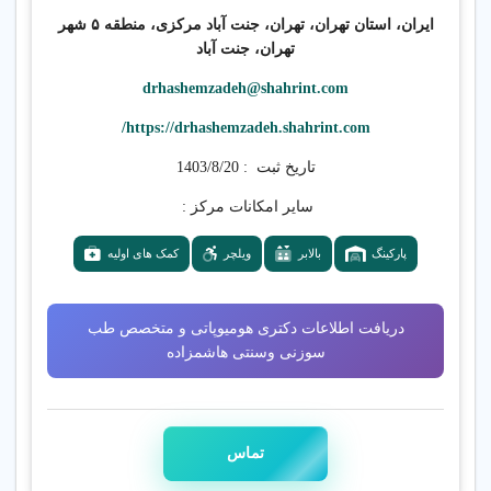
سوزنی و
ایران، استان تهران، تهران، جنت آباد مرکزی، منطقه ۵ شهر
تهران، جنت آباد
هومیوپاتی
drhashemzadeh@shahrint.com
https://drhashemzadeh.shahrint.com/
پوست، مو، زیبایی، چاقی و
تاریخ ثبت :
1403/8/20
لاغری
سایر امکانات مرکز :
پارکینگ
بالابر
ویلچر
کمک های اولیه
👨‍⚕️ خدمات تخصصی
درمانی
دریافت اطلاعات دکتری هومیوپاتی و متخصص طب
سوزنی وسنتی هاشمزاده
ارائه خدمات تخصصی طب سنتی،
هومیوپاتی، طب سوزنی، سوجوک
تراپی، کایروپراکتیک، اصلاح اندام،
تماس
زیبایی، پوست و مو، رژیم درمانی و