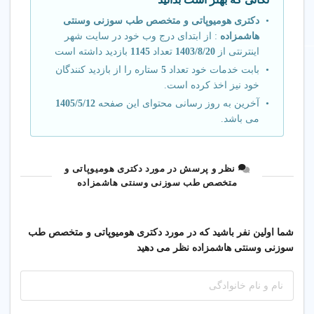
سوزنی چین، مالزی، تبت و
دکتری هومیوپاتی و متخصص طب سوزنی وسنتی
کره
هاشمزاده
: از ابتدای درج وب خود در سایت شهر
✔ عضو انجمن رسمی طب
اینترنتی از
1403/8/20
تعداد
1145
بازدید داشته است
گیاهی دارویی هند، پاکستان،
بابت خدمات خود تعداد
5
ستاره را از بازدید کنندگان
چین و تبت
خود نیز اخذ کرده است.
آخرین به روز رسانی محتوای این صفحه
1405/5/12
می باشد.
🕒 ساعت کاری
مرکز
نظر و پرسش در مورد دکتری هومیوپاتی و
متخصص طب سوزنی وسنتی هاشمزاده
یکشنبه تا
چهارشنبه
شما اولین نفر باشید که در مورد دکتری هومیوپاتی و متخصص طب
با تعیین وقت قبلی
سوزنی وسنتی هاشمزاده نظر می دهید
از ساعت ۱۴ الی
۱۷