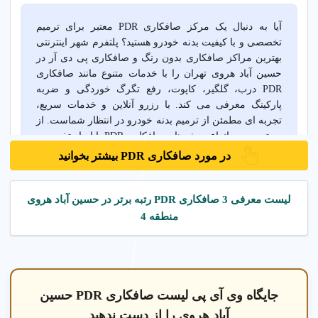
آیا به دنبال یک مرکز صافکاری PDR معتبر برای ترمیم
تخصصی و با کیفیت بدنه خودرو هستید؟ پلتفرم شهر اینترنتی
بهترین مراکز صافکاری بدون رنگ و صافکاری پی دی آر در
حسین آباد هروی تهران را با خدمات متنوع مانند صافکاری
PDR درب، گلگیر، کاپوت، رفع تگرگ خوردگی و ضربه
پارکینگ معرفی می کند. با رزرو آنلاین و خدمات سریع،
تجربه ای مطمئن از ترمیم بدنه خودرو در انتظار شماست. از
دسترسی به انواع روش های صافکاری PDR با ابزار تخصصی
و دستگاه مکنده تا خدمات کارشناسی و مشاوره رایگان،
در مورد صافکاری PDR بیشتر بخوانید
مراکز معتبر با پشتیبانی کامل، تجربه ای مفید و رضایت
بخش ارائه می دهند. شرایط خدمات و قیمت های صافکاری
PDR را مقایسه کنید و بهترین گزینه را برای حفظ رنگ
لیست معرفی 3 صافکاری PDR رتبه برتر در حسین آباد هروی
فابریک خودرو انتخاب کنید.
منطقه 4
صافکاری خودرو
جایگاه وی آی پی لیست صافکاری PDR حسین
لوکس حسین آباد
آباد هروی را از دست ندهید