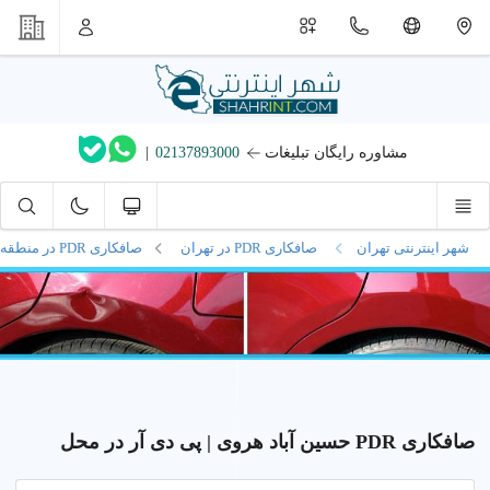
مشاوره رایگان تبلیغات
02137893000
|
شهر اینترنتی تهران
صافکاری PDR در تهران
صافکاری PDR در
منطقه 4
صافکاری PDR حسین آباد هروی | پی دی آر در محل