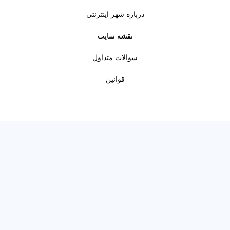
درباره شهر اینترنتی
نقشه سایت
سوالات متداول
قوانین
© شهر اینترنتی | مرجع اصناف و معرفی
مشاغل 2026
Developed by Haririan V1.0.10