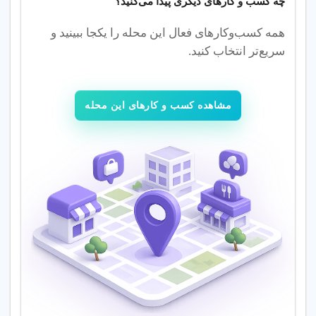
چه کسب‌ و کارهای دیگری پیدا می‌کنید؟
علیزاده
در پاسخ به : شیرین فخیمی
1403/4/31
همه کسب‌وکارهای فعال این محله را یکجا ببینید و
آموزشگاه کاردرست.. منظم.. خوش اخلاق.. حرفه
سریع‌تر انتخاب کنید.
ای..حلالشون باشه منم چندین دوره گذروندم
پاسخ
طاهری
1403/12/8
مشاهده کسب و کارهای این محله
کلاسها بسیارعالی خسته نباشید استاد🙏🏻
پاسخ
فاطمه
1403/12/9
خانم ویلانی عزیزم بهترین هستن هم در حیطه ی آموزش
آشپزی و شیرینی پزی هم اخلاق خوب و صبوریشون حین
تدریسبهترینها نصیب قلب پاکتون استاد عزیزم😍
پاسخ
فائزه خان صباغ
1403/12/8
من خیلی از کلاس های استاد ویلانی بزرگوار رو شرکت
کردم،خیلی کلاس هاشون عالیههمیشه هرسوال و راهنمایی
خواستم استاد با جون و دل راهنماییم کردنممنونم ازشون که