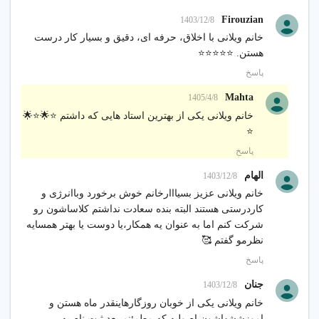
Firouzian
1403/12/8
خانم ویلانی با اخلاق، حرفه ای، دقیق و بسیار کار درست
هستن. ⭐️⭐️⭐️⭐️⭐️
پاسخ
Mahta
1405/4/8
خانم ویلانی یکی از بهترین استاد هایی که داشتم ⭐️🌟⭐️🌟
⭐️
پاسخ
الهام
1403/12/8
خانم ویلانی عزیز بسیااارخانم خوش برخورد وباانرژی و
کاردرستی هستند البته بنده سعادت نداشتم کلاساشون رو
شرکت کنم اما به عنوان یه همکار،یا دوست یا بهتر همسایه
نظرمو گفتم 🥰
پاسخ
جنان
1403/12/8
خانم ویلانی یکی از خوبان روزگارهاینقدر ماه هستن و
اموزششهاشون اصولیه که مطمئنم بعد ثبت نام یه