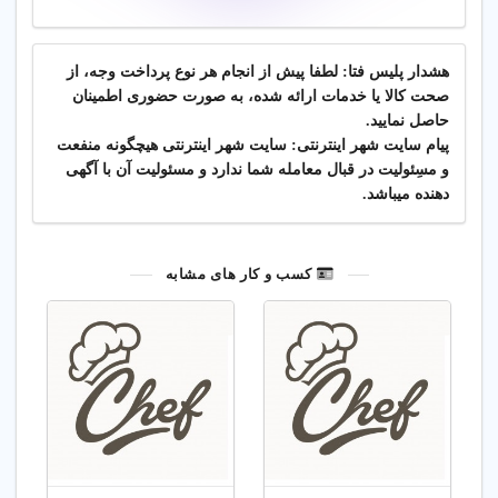
اینقدر مهربون و دلسوزن💓🌹
پاسخ
فریبا کرمی
هشدار پلیس فتا: لطفا پیش از انجام هر نوع پرداخت وجه، از
1405/4/8
صحت کالا یا خدمات ارائه شده، به صورت حضوری اطمینان
خانم ویلانی عزیزبهترینن❤️❤️
حاصل نمایید.
پاسخ
پیام سایت شهر اینترنتی: سایت شهر اینترنتی هیچگونه منفعت
مریم
و مسِئولیت در قبال معامله شما ندارد و مسئولیت آن با آگهی
1403/12/8
دهنده میباشد.
سلام من چندین ساله خانم ویلانی رو میشناسم و دوره
هاشون رو شرکت کردم واقعا عالین برای کسایی که
میخوان کار کنن واقعا کیفیت اخر از محصولات بیرونم هم
بهتر هست و انقد کلاس ها شاد هستن که حتی روحیه آدم هم
کسب و کار های مشابه
شاد میشه در کل عالیه😍
پاسخ
هنرجو
1403/12/8
کلاس ها بسیار عالی هستند. خوش قیمت و دارای حس و
حال خوب
پاسخ