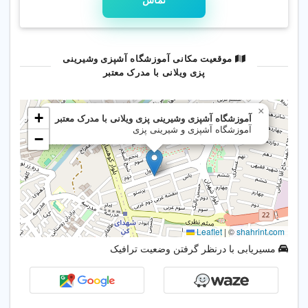
تماس
بیف و استیک، کباب ها، برانی ها و ده ها
غذای محبوب دیگر.
موقعیت مکانی آموزشگاه آشپزی وشیرینی
🍽️ دوره آشپزی تخصصی
پزی ویلانی با مدرک معتبر
این دوره در
۱۱ جلسه تخصصی
برگزار
شده و شامل آموزش غذاهای ایرانی،
فرنگی و بین المللی، انواع پاستا، فِراید
رایس، چیکن ها، گراتن، سوفله،
پیش غذاها، استیک ها، فوندو، فاهیتا،
فیله ها، کباب های بین المللی، سالادها و
سس های حرفه ای می باشد. در پایان
دوره،
مدرک بین المللی فنی و حرفه ای
به هنرجویان اعطا می شود.
مسیریابی با درنظر گرفتن وضعیت ترافیک
با گذراندن این دوره ها، امکان فعالیت در
رستوران ها، هتل ها، فست فودها، کترینگ ها
و حتی راه اندازی کسب وکار شخصی برای