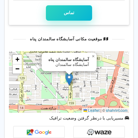
ما باور داریم سالمندان باید با عشق و احترام
تماس
زندگی کنند. آسایشگاه پناه، خانه‌ای گرم برای
دل‌های مهربان 💛
📍 آدرس
موقعیت مکانی آسایشگاه سالمندان پناه
تهران، همت غرب، ابتدای کبیری طائمه، شاهین
شمالی، جنب دبیرستان دخترانه امام موسی
کاظم، قبل از کوچه سنبل، پلاک ۸
مسیریابی با درنظر گرفتن وضعیت ترافیک