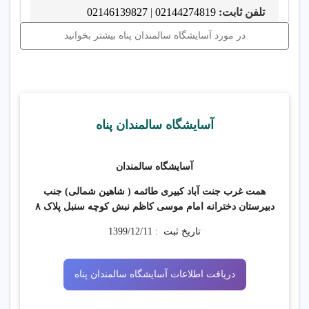
تلفن ثابت:
02144274819
|
02146139827
موبایل:
09126117716
|
09128239946
در مورد آسایشگاه سالمندان پناه بیشتر بخوانید
در
آسایشگاه سالمندان پناه
واقع در غرب تهران،
محیطی آرام، ایمن و دل‌نشین برای سالمندان
عزیز فراهم شده است. ما با بهره‌گیری از کادری
دلسوز و حرفه‌ای، خدمات شبانه‌روزی در سطح
آسایشگاه سالمندان پناه
استاندارد ارائه می‌دهیم.
آسایشگاه سالمندان
🩺 ویزیت منظم پزشک متخصص
👩‍⚕️ حضور ۲۴ ساعته پرستار مجرب
همت غرب جنت آباد کبیری طائمه ( شاهین شمالی) جنب
💊 ارائه خدمات درمانی، مراقبتی، فیزیوتراپی
دبیرستان دخترانه امام موسی کاظم نبش کوچه سنبل پلاک ۸
و کاردرمانی در محل
تاریخ ثبت :
1399/12/11
🧠 حضور روانشناس متخصص برای
مراقبت‌های روحی
🎉 برگزاری جشن‌ها، برنامه‌های مفرح و
دریافت اطلاعات آسایشگاه سالمندان پناه
کارگاه‌های آموزشی