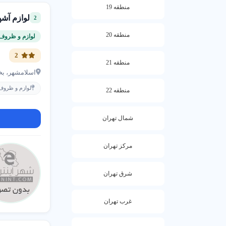
تنوع برا
منطقه 19
برندهای 
لوازم آش
2
منطقه 20
لوازم و ظروف 
چگونه بهترین ل
2
برای یافتن به
منطقه 21
اسلامشهر، بخش قائمیه کوکب 
محصولات توجه ک
می کند.
لوازم و ظروف 
منطقه 22
نکات انتخاب لوا
شمال تهران
محصولاتی با کی
باشید.
مرکز تهران
چگونه انتخاب کن
شرق تهران
بررسی ن
کیفیت بر
غرب تهران
موقعیت 