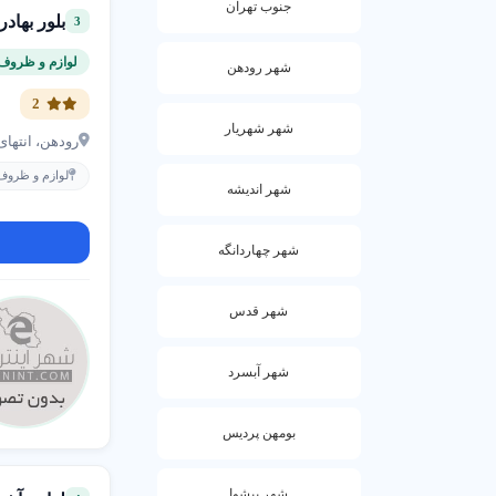
جنوب تهران
هزینه لوازم آ
بلور بهاد
3
هزینه لوازم آش
لوازم و ظروف 
شهر رودهن
پلاستیک) و کیف
2
اینترنتی استفاده
شهر شهریار
رودهن، انتهای
عوامل مؤثر بر ه
لوازم و ظروف 
شهر اندیشه
نوع محصول (مان
شهر چهاردانگه
راه های کاهش ه
خرید عم
شهر قدس
خرید آنل
انتخاب ب
شهر آبسرد
انواع لوازم و 
بومهن پردیس
لوازم آشپزخان
آشپزی روزانه ت
شهر پیشوا