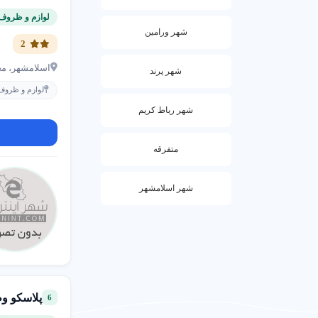
هنگام انتخاب
لوازم و ظروف 
شهر ورامین
مقایسه ب
2
مشاوره
بررسی 
اسلامشهر، محله باغ فیض
شهر پرند
لوازم و ظروف 
شهر رباط کریم
سرویس قاب
متفرقه
★★★★★
شهر اسلامشهر
پخت و پز سا
سوالات متداول د
پلاسکو و
6
لوازم آ