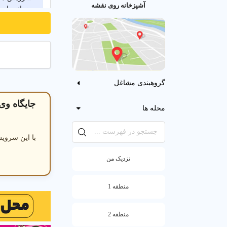
آشپزخانه روی نقشه
ضمانت اصال
لوازم و ظروف 
ظروف چینی
گروهبندی مشاغل
جایگاه وی
محله ها
با این سرویس
نزدیک من
منطقه 1
منطقه 2