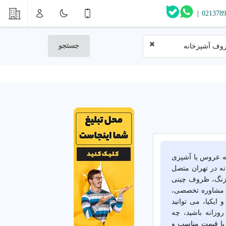
|
021378
جستجو
روف آشپزخانه
یه عروس یا آشپزی
نه در تهران متصل
 زنگ، ظروف چینی
با مشاوره تخصصی،
ایکیا، می توانید
وزانه باشید، چه
 با قیمت مناسب و