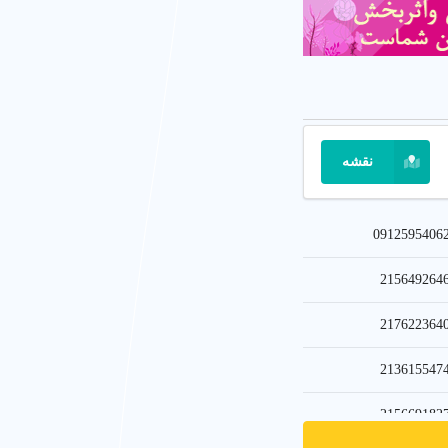
نقشه
0912595406
215649264
217622364
213615547
215669182