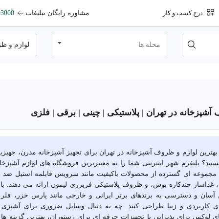
مشاوره رایگان تبلیغات
93000
درج کسب و کار
محله ها
لوازم و ظ
آشپزخانه در تهران | پلاستیکی | چینی | برقی | فلزی
ال بهترین لوازم و ظروف آشپزخانه در تهران برای تجهیز آشپزخانه مدرن، جهیز
تید؟ پلتفرم شهر اینترنتی شما را به معتبرترین فروشگاه های لوازم آشپزخا
 مجموعه ای گسترده از محصولات باکیفیت مانند سرویس قابلمه استیل ضد
، غذاساز چندکاره بوش، و ظروف پلاستیکی فریزری لیمون ارائه می دهند. 
ن آسان و دسترسی به برندهای برتر ایرانی و خارجی مانند پارس خزر، فلر و 
ی کاربردی و زیبا طراحی کنید. چه به دنبال وسایل ضروری برای آشپزی ر
لوکس برای پذیرایی یا تجهیزات حرفه ای برای رستوران، بهترین گزینه ها