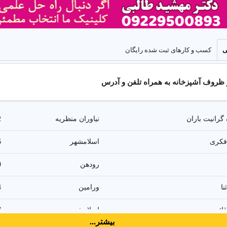
ی
کسب و کارهای ثبت شده رایگان
ظروف آشپزخانه به همراه تلفن و آدرس
رانیت باران
نیاوران منظریه
2
 فکری
اسلامشهر
6
رودهن
0
نا
ورامین
4
ظروف چینی
ائم
اسلامشهر
7
سرویس غذاخوری چینی ۱۲ نفره و ظروف چینی جهیزیه با برندهای معتبر در تهران.
بیشتر...