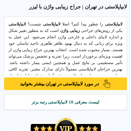
لابیاپلاستی در تهران | جراح زیبایی واژن با لیزر
لابیاپلاستی
را چطور پیدا کنم؟
اصلا
لابیاپلاستی
چیست؟
لابیاپلاستی
یکی از روش‌های جراحی
زیبایی واژن
است که به منظور تغییر شکل
و اندازه لابیای داخلی و خارجی واژن انجام می‌شود. این عمل به
ویژه برای زنانی که به دنبال بهبود ظاهر ظاهری ناحیه تناسلی خود
هستند، بسیار محبوب شده است. انتخاب بهترین جراح زیبایی واژن از
اهمیت ویژه‌ای برخوردار است، زیرا تجربه و تخصص پزشک می‌تواند
تأثیر مستقیمی بر نتایج عمل و همچنین ایمنی بیمار داشته باشد.
بهترین جراحان لابیاپلاستی معمولاً دارای مدارک معتبر، تجربه کافی
در این زمینه و مهارت‌های لازم هستند. آنها می‌توانند با استفاده از
تکنیک‌های مدرن مانند لابیاپلاستی با لیزر، عمل را به صورت
در مورد لابیاپلاستی در تهران بیشتر بخوانید
کم‌خونریزی و بدون درد انجام دهند.
در کنار لابیاپلاستی، برخی از روش‌های دیگر مانند
پرینورافی
،
تزریق
لیست معرفی 10 لابیاپلاستی رتبه برتر
چربی به ناحیه بیکینی
و
تنگ کردن واژن
نیز وجود دارد که می‌تواند
به بهبود زیبایی و عملکرد ناحیه تناسلی کمک کند. کلینیک‌های
تخصصی و معتبر در این زمینه معمولاً خدماتی مانند
جوانسازی واژن
،
رفع تیرگی بیکینی
و فرم‌دهی بیکینی را ارائه می‌دهند. این خدمات