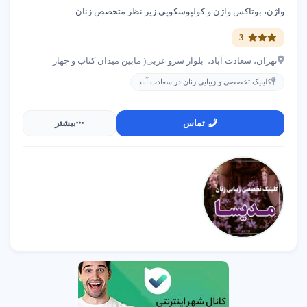
واژن، بوتاکس واژن و کولپوسکوپی زیر نظر متخصص زنان.
تزریق چربی بیکینی یکی از روش‌های محبوب در حوزه زیبایی و
جراحی پلاستیک است که به منظور بهبود شکل و حجم ناحیه بیکینی
3
انجام می‌شود. این روش به ویژه برای زنانی که به دنبال افزایش
تهران، سعادت آباد، بلوار سرو غربی( مابین میدان کتاب و چهار
حجم و فرم‌دهی به ناحیه باسن و ران‌ها هستند، بسیار مناسب است.
در این فرآیند، چربی از نواحی دیگر بدن مانند شکم، ران یا پهلو
کلینیک تخصصی و زیبایی زنان در سعادت آباد
برداشته می‌شود و سپس به ناحیه بیکینی تزریق می‌گردد.
مزیت اصلی تزریق چربی در مقایسه با روش‌های دیگر مانند پروتز،
تماس
بیشتر
طبیعی بودن نتایج و عدم وجود خطر رد شدگی مواد خارجی است.
همچنین، به دلیل استفاده از چربی خود بیمار، خطر عفونت و
واکنش‌های آلرژیک به حداقل می‌رسد.
این روش معمولاً با یک دوره بهبودی کوتاه‌مدت همراه است و
بیماران می‌توانند به سرعت به فعالیت‌های روزمره خود بازگردند. با
این حال، برای دستیابی به بهترین نتایج، مشاوره با یک جراح پلاستیک
مجرب و دارای صلاحیت الزامی است.
در نهایت، تزریق چربی بیکینی نه تنها به بهبود ظاهر ناحیه بیکینی
کمک می‌کند، بلکه می‌تواند اعتماد به نفس افراد را نیز افزایش دهد
و احساس رضایت از بدن را به همراه داشته باشد.