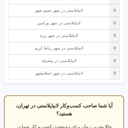
واژینوپلاستی یک روش جراحی است که به منظور بازسازی و بهبود
لابیاپلاستی در شهر نسیم شهر
ساختار واژن انجام می‌شود. این عمل به ویژه در زنانی که به دلایل
مختلف از جمله زایمان‌های متعدد، افزایش سن، یا آسیب‌های
لابیاپلاستی در شهر ورامین
جسمی دچار افتادگی یا تغییرات در بافت واژن شده‌اند، کاربرد دارد.
واژینوپلاستی می‌تواند به بهبود کیفیت زندگی جنسی، افزایش اعتماد
لابیاپلاستی در شهر پرند
به نفس و بهبود احساس راحتی در فعالیت‌های روزمره کمک کند. در
این عمل، جراح با استفاده از تکنیک‌های مختلف، بافت‌های اضافی را
لابیاپلاستی در شهر رباط کریم
حذف کرده و به تقویت و تنگ کردن دیواره‌های واژن می‌پردازد. این
فرآیند می‌تواند به صورت سرپایی یا با بستری کوتاه‌مدت انجام شود
لابیاپلاستی در متفرقه
و بسته به وضعیت فرد و نیازهای او، ممکن است با روش‌های دیگر
جراحی مانند لابیاپلاستی ترکیب شود.
لابیاپلاستی در شهر اسلامشهر
واژینوپلاستی
نوعی جراحی زیبایی است که به منظور
تنگ کردن و جوان‌سازی واژن انجام می‌شود. این عمل
نه تنها به ارتقاء زیبایی ظاهری کمک می‌کند، بلکه با
آیا شما صاحب کسب‌وکار لابیاپلاستی در تهران،
بهبود کیفیت روابط زناشویی، سلامت واژن را نیز بهبود
هستید؟
می‌بخشد و از بروز مشکلاتی همچون افتادگی رحم و
مثانه و دیگر اندام‌های لگنی جلوگیری می‌کند.
حالا بهترین زمان برای دیده‌شدن کسب و کار شما در