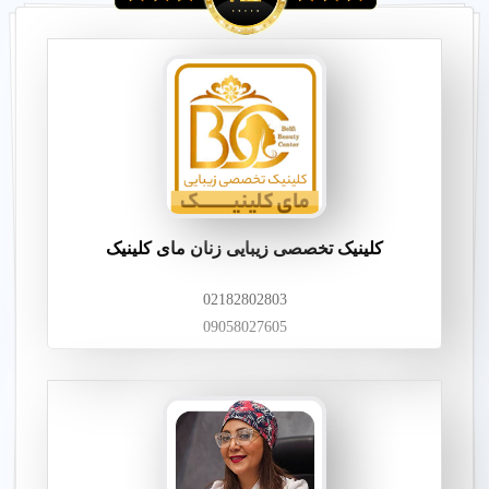
به زنان کمک می‌کند تا احساس اعتماد به نفس بیشتری داشته باشند
و از زیبایی خود لذت ببرند. انتخاب یک کلینیک معتبر که تمامی این
خدمات را با رعایت استانداردهای پزشکی و ایمنی ارائه دهد،
می‌تواند نقش مهمی در موفقیت عمل داشته باشد. به همین دلیل،
پیش از انجام هرگونه عمل جراحی، مشاوره با پزشک متخصص و
بررسی سوابق و تجربیات او بسیار مهم است.
لابیاپلاستی
یا دکتر لابیاپلاستی
و یا متخصص لابیاپلاستی
کلینیک تخصصی زیبایی زنان مای کلینیک
لابیاپلاستی یک عمل جراحی است که به منظور تغییر شکل یا کاهش
02182802803
اندازه لابیاهای داخلی و یا خارجی واژن انجام می‌شود. این عمل به
دلایل زیبایی، پزشکی یا ترکیبی از هر دو انجام می‌گیرد. بسیاری از
09058027605
زنان به دلایل مختلفی از جمله عدم تناسب ظاهری، ناراحتی‌های
جسمی ناشی از ساییدگی یا درد در هنگام فعالیت‌های روزمره مانند
ورزش یا رابطه جنسی، به دنبال این نوع جراحی هستند. همچنین،
برخی از زنان ممکن است به دلیل تغییرات ناشی از زایمان یا
افزایش سن، تمایل به انجام لابیاپلاستی داشته باشند. این جراحی
می‌تواند به بهبود اعتماد به نفس و کیفیت زندگی زنان کمک کند و