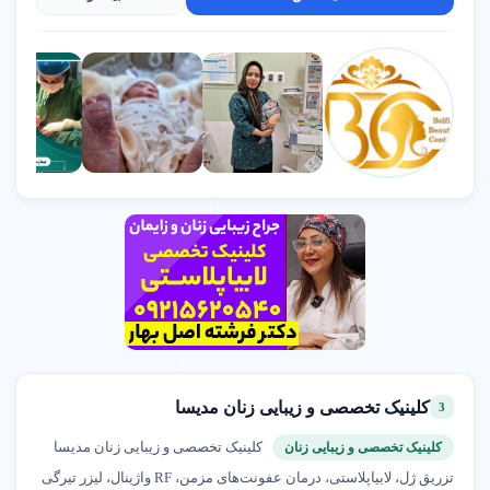
برخی موارد، ترمیم پرینه ممکن است همراه با
بازسازی دیواره پشتی واژن صورت گیرد و به میزان باز
شدن واژن نیز کمک کند.
این جراحی معمولاً به عنوان یک روش سرپایی انجام می‌شود و به
بی‌حسی موضعی یا عمومی نیاز دارد. در طی این عمل، جراح
بافت‌های آسیب‌دیده را ترمیم کرده و با استفاده از بخیه‌های قابل
جذب، ناحیه را به حالت طبیعی خود بازمی‌گرداند. نتایج این جراحی
معمولاً رضایت‌بخش بوده و بسیاری از زنان پس از عمل، بهبود قابل
توجهی در کیفیت زندگی خود را تجربه می‌کنند. با این حال، مانند هر
عمل جراحی دیگری، پرینورافی نیز ممکن است با عوارضی همراه
باشد، از جمله عفونت، خونریزی و درد در ناحیه جراحی. بنابراین،
مشاوره و بررسی دقیق توسط پزشک متخصص قبل از انجام این
عمل بسیار مهم است. در نهایت، پرینورافی نه تنها می‌تواند به بهبود
وضعیت فیزیکی زنان کمک کند، بلکه تأثیر مثبتی بر سلامت روانی
آنها نیز خواهد داشت و احساس اعتماد به نفس را در آنها افزایش
کلینیک تخصصی و زیبایی زنان مدیسا
3
می‌دهد.
کلینیک تخصصی و زیبایی زنان مدیسا
کلینیک تخصصی و زیبایی زنان
تزریق چربی بیکینی
تزریق ژل، لابیاپلاستی، درمان عفونت‌های مزمن، RF واژینال، لیزر تیرگی