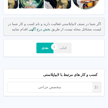
همچون درد در حین ورزش، رابطه جنسی یا حتی هنگام پوشیدن
لباس‌های تنگ شوند. لابیاپلاستی می‌تواند به کاهش این مشکلات
کمک کند و بهبود قابل توجهی در کیفیت زندگی فرد ایجاد کند. به
علاوه، بحث‌های مربوط به زیبایی واژن و لابیاپلاستی در جوامع
اگر شما در صنف لابیاپلاستی فعالیت دارید و نام کسب و کار شما در
مختلف گسترش یافته و نگرش‌ها به این عمل به تدریج تغییر کرده
لیست مشاغل محله نیست از طریق
بخش درج آگهی
اقدام نمایید
است. با افزایش آگاهی و اطلاعات، زنان بیشتر به دنبال راه‌حل‌های
مناسب برای بهبود ظاهر و سلامت ناحیه تناسلی خود هستند و
لابیاپلاستی به عنوان یک گزینه معتبر مورد توجه قرار گرفته است. به
همین دلیل، مشاوره با پزشک متخصص و بررسی جوانب مختلف این
قبلی
بعدی
عمل قبل از اقدام، بسیار مهم است.
مرکز رفع تیرگی بیکینی
کسب و کار های مرتبط با لابیاپلاستی
مرکز رفع تیرگی بیکینی یکی از مهم‌ترین و پرطرفدارترین خدمات
زیبایی است که در سال‌های اخیر توجه بسیاری از افراد را به خود
جلب کرده است. تیرگی ناحیه بیکینی می‌تواند به دلایل مختلفی از
متخصص جراحی
جمله نژاد، هورمون‌ها، اصطکاک پوست و استفاده از محصولات
نامناسب به وجود بیاید. این تیرگی، به‌خصوص در فصول گرم و در
زمان استفاده از لباس‌های شنا یا زیرپوش‌های تنگ، ممکن است
باعث کاهش اعتماد به نفس فرد شود. به همین دلیل، بسیاری از