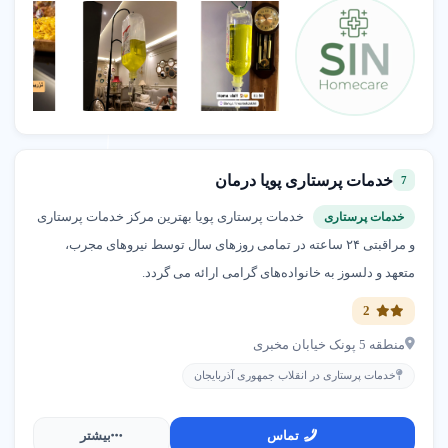
روزانه و کمک به رشد کودک
نیازهای فوری در تهران.
است.
●
مراقبت بیماران سرطانی
:
ارائه خدمات پرستاری تخصصی
برای بیماران سرطانی با نیاز به
مراقبت‌های دارویی و عاطفی
در منزل در تهران. این خدمت
کیفیت زندگی بیمار را بهبود
خدمات پرستاری پویا درمان
7
می‌بخشد.
خدمات پرستاری پویا بهترین مرکز خدمات پرستاری
خدمات پرستاری
و مراقبتی ۲۴ ساعته در تمامی روزهای سال توسط نیروهای مجرب،
متعهد و دلسوز به خانواده‌های گرامی ارائه می گردد.
2
منطقه 5 پونک خیابان مخبری
خدمات پرستاری در انقلاب جمهوری آذربایجان
تماس
بیشتر