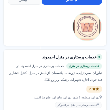
کنید.
✔
نظرات مشتریان را در پلتفرم شهر اینترنتی بررسی کنید.
✔
به مراکز نزدیک در تهران مراجعه کنید تا در زمان
صرفه‌جویی شود.
✔
مراکز با پاسخگویی 24 ساعته و پرستاران مجرب را
اولویت دهید.
نکات کلیدی برای انتخاب خدمات پرستاری
خدمات پرستاری در منزل احمدوند
9
✔
نیاز خود (مراقبت از سالمند، بیمار یا کودک) را قبل از
خدمات پرستاری در منزل احمدوند در
خدمات پرستاری در منزل
انتخاب مشخص کنید.
نیاوران؛ سرم‌تراپی، تزریقات، پانسمان، آزمایش در منزل، کنترل فشار و
✔
از خدمات مشاوره برای بررسی پرستاران و خدمات
قند خون، اجاره تجهیزات پزشکی و رزرو ICU.
استفاده کنید.
✔
مراکز با خدمات اضافی مانند فیزیوتراپی و گفتار درمانی
2
را انتخاب کنید.
تهران، منطقه 1 شهر تهران، نیاوران، علیرضا افشار
✔
از انتخاب مراکز بدون مجوز یا پرستاران بدون تجربه
خدمات پرستاری در منزل در اندرزگو
خودداری کنید.