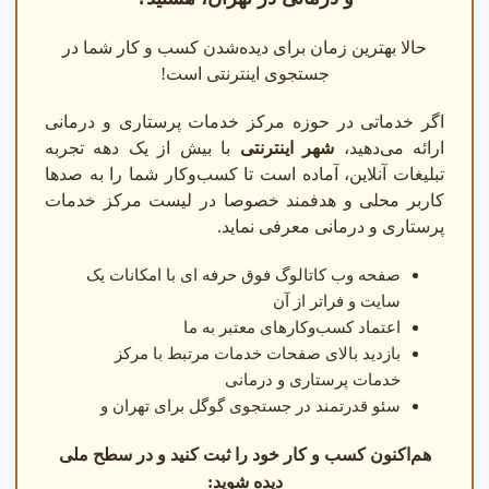
ایران نشنال سر بزنید تا بهترین مراکز خدمات پرستاری در تهران را
بشناسید.
حالا بهترین زمان برای دیده‌شدن کسب و کار شما در
مراکز خدمات پرستاری تخصصی
تهران
جستجوی اینترنتی است!
اگر خدماتی در حوزه مرکز خدمات پرستاری و درمانی
هرآنچه از خدمات پرستاری و درمانی باید بدانید
ارائه می‌دهید،
شهر اینترنتی
با بیش از یک دهه تجربه
خدمات پرستاری و درمانی شامل مراقبت از سالمند، بیمار و کودک،
تبلیغات آنلاین، آماده است تا کسب‌وکار شما را به صدها
و خدمات تخصصی مانند فیزیوتراپی، تزریقات و اکسیژن‌تراپی است.
کاربر محلی و هدفمند خصوصا در لیست مرکز خدمات
در تهران، این خدمات با پرستاران مجرب و دارای مجوز وزارت
پرستاری و درمانی معرفی نماید.
بهداشت ارائه می‌شوند.
صفحه وب کاتالوگ فوق حرفه ای با امکانات یک
پرستار در منزل چه می‌کند؟
سایت و فراتر از آن
اعتماد کسب‌وکارهای معتبر به ما
پرستاران در منزل به مراقبت از سالمندان، بیماران پس از جراحی،
بازدید بالای صفحات خدمات مرتبط با مرکز
کودکان و بیماران با شرایط خاص می‌پردازند و خدماتی مانند
خدمات پرستاری و درمانی
تزریقات، پانسمان و توانبخشی ارائه می‌دهند.
سئو قدرتمند در جستجوی گوگل برای تهران و
کلمات کلیدی مرتبط با خدمات پرستاری و درمانی:
هم‌اکنون کسب و کار خود را ثبت کنید و در سطح ملی
دیده شوید: