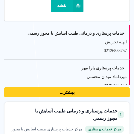
خدمات شبانه روزی
: مراقبت 24 ساعته با پرستاران مجرب
نقشه
در تهران.
مناسب برای همه
: خدمات پرستاری برای سالمندان، کودکان
و بیماران.
کیفیت بالا
: پرستاران با گواهینامه و تجهیزات پزشکی مدرن در
تهران.
خدمات پرستاری و درمانی طبیب آسایش با مجوز رسمی
الهیه تجریش
چگونه بهترین مرکز خدمات پرستاری در تهران پیدا کنیم؟
02126853757
برای انتخاب بهترین مرکز خدمات پرستاری در تهران، به مجوز
وزارت بهداشت، نظرات مشتریان و تجربه پرستاران توجه کنید.
خدمات پرستاری یارا مهر
پلتفرم شهر اینترنتی لیستی از مراکز معتبر با خدمات باکیفیت را
میرداماد میدان محسنی
ارائه می‌دهد.
09307985160
بیشتر...
نکات انتخاب مرکز پرستاری
شرکت خدمات پزشکی و پرستاری الو درمان آرامش
مراکزی را انتخاب کنید که دارای پرستاران با مدرک معتبر، قرارداد
خدمات پرستاری و درمانی طبیب آسایش با
رسالت نارمک
رسمی و پاسخگویی 24 ساعته باشند.
1
مجوز رسمی
09108164107
چگونه انتخاب کنیم؟
مرکز خدمات پرستاری طبیب آسایش با مجوز
مرکز خدمات پرستاری