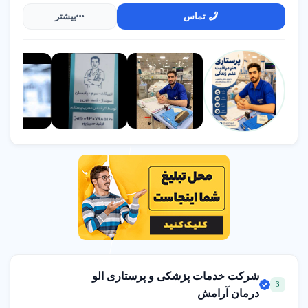
تهران.
تماس
بیشتر
پرستاری از سالمند
: مراقبت تخصصی از سالمندان با نیازهای
ویژه.
فیزیوتراپی در منزل
: جلسات توانبخشی برای بیماران ناتوان
حرکتی.
نکات مهم برای انتخاب مرکز خدمات پرستاری
برای انتخاب بهترین مرکز خدمات پرستاری در تهران، این نکات را در
نظر بگیرید.
قبل از انتخاب
نیاز خود (مراقبت از سالمند، بیمار یا کودک) و بودجه را مشخص
کنید.
هنگام انتخاب
شرکت خدمات پزشکی و پرستاری الو
مقایسه تخصص
: پرستاران متخصص در مراقبت از بیماران
3
درمان آرامش
آلزایمر یا سکته مغزی را انتخاب کنید.