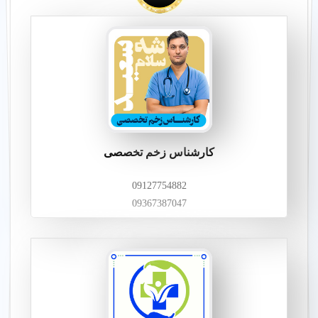
کارشناس زخم تخصصی
09127754882
09367387047
پرستاری شبانه روزی
مراقبت 24 ساعته از بیماران و سالمندان با پرستاران مجرب
در تهران.