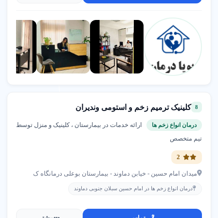
مشاوره رایگان پرستاری در تهران
کلینیک ترمیم زخم و استومی وندیران
8
ارائه خدمات در بیمارستان ، کلینیک و منزل توسط
درمان انواع زخم ها
راهنمای جامع پرستاری در تهران
تیم متخصص
2
راهنمای جامع خدمات پرستاری و درمانی در تهران
میدان امام حسین - خیابن دماوند - بیمارستان بوعلی درمانگاه ک
برای خدمات پرستاری در تهران کجا بریم؟
درمان انواع زخم ها در امام حسین سبلان جنوبی دماوند
✔
مراکز معتبر با مجوز وزارت بهداشت در تهران را انتخاب
تماس
بیشتر