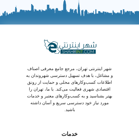
گزینه را بررسی و مقایسه کنند. نمایش منظم داده ها در
قالب جدول کمک می کند تفاوت های مجموعه های ورزشی
سریع تر دیده شوند، تصمیم گیری ساده تر شود و پاسخ
سوالات رایج کاربران در یک نگاه مشخص باشد.
انواع مجموعه
مزایایی که میتوان در
معایبی که میتوان در
ورزشی
مجموعه ورزشی دید
مجموعه ورزشی دید
ارائه تمامی خدمات در
مجموعه
یک مکان، مناسب
هزینه عضویت بالاتر،
شهر اینترنتی تهران، مرجع جامع معرفی اصناف
ورزشی چند
خانواده ها، تنوع
احتمال شلوغی در
و مشاغل، با هدف تسهیل دسترسی شهروندان به
منظوره در
امکانات از استخر تا
ساعات اوج
اطلاعات کسب‌وکارهای محلی و حمایت از رونق
سالن ورزشی
اقتصادی شهری فعالیت می‌کند. با ما، تهران را
بهتر بشناسید و به کسب‌وکارهای معتبر و خدمات
باشگاه
تجهیزات پیشرفته
فاقد امکانات جانبی
مورد نیاز خود دسترسی سریع و آسان داشته
بدنسازی
متمرکز بر بدنسازی،
مانند استخر یا سالن
باشید.
تخصصی در
جو حرفه ای، مربیان
گروهی
تهران
متخصص
مجموعه
فضای امن و
خدمات
محدودیت استفاده