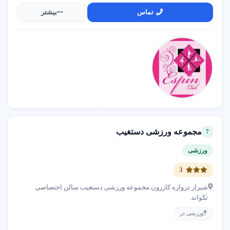
مجموعه ورزشی خانوادگی
: محیطی امن و دوستانه با
تماس
بیشتر
برنامه های مشترک برای والدین و کودکان. اغلب
دارای بخش مادر و کودک است.
مجموعه ورزشی سرپوشیده
: فعال در تمام فصل های
سال با کنترل دما و شرایط جوی. مناسب برای
مناطق با آب و هوای نامناسب.
نکات مهم برای انتخاب مجموعه ورزشی با کیفیت
مجموعه ورزشی دستغیب
7
برای انتخاب مجموعه ورزشی با کیفیت بالا در
ورزشی
تهران و لذت بردن از محیطی امن و حرفه ای،
3
رعایت این نکات ضروری است.
شیراز دروازه کازرون مجموعه ورزشی دستغیب سالن اختصاصی
تکواند
معیارهای تشخیص مجموعه ورزشی مرغوب
ورزشی در
مجموعه ورزشی مرغوب ویژگی های مشخصی