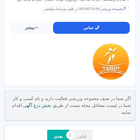
مجموعه ورزشی 09108574184 در ظفر میرداماد ولیعصر
تجهیزات به روز بدنسازی،
استخر سرپوشیده با دمای
فضای استاندارد و برنامه
کنترل شده، سونا،
تمرینی تحت نظارت
جکوزی و کلاس های
تماس
بیشتر
مربی رسمی.
شنای آموزشی.
●
●
کلاس های گروهی متنوع
زمین های ورزشی چند
منظوره
برگزاری دوره های یوگا،
زمین فوتسال، والیبال،
پیلاتس، کراس فیت،
بسکتبال و بدمینتون با
ایروبیک و رقص با مربیان
نورپردازی حرفه ای و
مجرب.
کفپوش استاندارد.
اگر شما در صنف مجموعه ورزشی فعالیت دارید و نام کسب و کار
شما در لیست مشاغل محله نیست از طریق
بخش درج آگهی
اقدام
نمایید
●
●
مربی شخصی و برنامه
مشاوره تغذیه و سلامت
تمرینی
قبلی
بعدی
ارائه برنامه غذایی