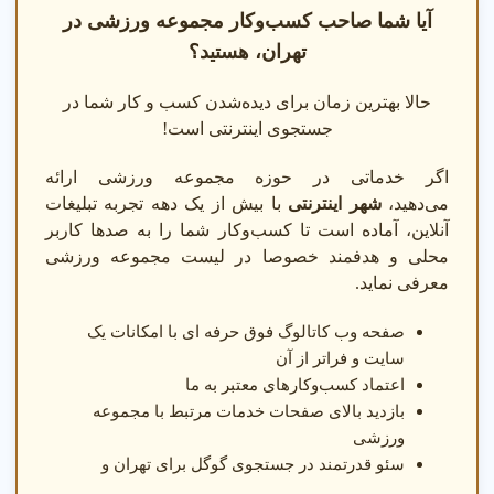
آیا شما صاحب کسب‌وکار مجموعه ورزشی در
مجموعه ورزشی چیست و چه کاربردی دارد
تهران، هستید؟
مجموعه ورزشی محلی برای تمرینات ورزشی منظم، بهبود
سلامت جسمی، تناسب اندام و گذران اوقات فراغت فعال
حالا بهترین زمان برای دیده‌شدن کسب و کار شما در
است. کاربردهای اصلی آن شامل ارتقای آمادگی جسمانی،
جستجوی اینترنتی است!
کاهش استرس، اجتماعی شدن، آموزش مهارت های
ورزشی و تفریح سالم برای تمامی گروه های سنی است.
اگر خدماتی در حوزه مجموعه ورزشی ارائه
این مرکز برای ورزشکاران مبتدی و حرفه ای، خانواده ها،
می‌دهید،
شهر اینترنتی
با بیش از یک دهه تجربه تبلیغات
بانوان، آقایان و همه علاقه مندان به سلامت مفید است.
آنلاین، آماده است تا کسب‌وکار شما را به صدها کاربر
محلی و هدفمند خصوصا در لیست مجموعه ورزشی
چطور بهترین مجموعه ورزشی را برای عضویت انتخاب کنیم؟
معرفی نماید.
برای انتخاب بهترین مجموعه ورزشی در تهران به این موارد
صفحه وب کاتالوگ فوق حرفه ای با امکانات یک
توجه کنید:
سایت و فراتر از آن
اعتماد کسب‌وکارهای معتبر به ما
مجموعه ورزشی نزدیک من
: اولویت با مراکزی است که
بازدید بالای صفحات خدمات مرتبط با مجموعه
در محدوده یا مناطق نزدیک قرار دارند تا در زمان و
ورزشی
هزینه رفت و آمد صرفه جویی شود.
تخصص مجموعه ورزشی
سئو قدرتمند در جستجوی گوگل برای تهران و
: آیا در بدنسازی حرفه ای
تخصص دارد یا خدمات خانوادگی و بانوان؟ این موضوع با