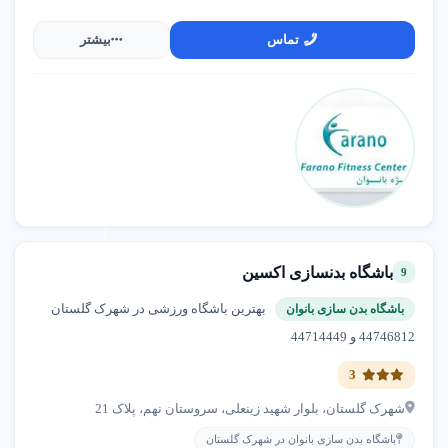
در تهران برای انتخاب بسته عضویت مناسب کمک
بگیرید.
تماس
بیشتر
دو نمونه مجموعه ورزشی پرطرفدار در
تهران
مجموعه ورزشی چند منظوره سلامت در تهران
باشگاه بدنسازی اکسین
9
★★★★★
4.8
بهترین باشگاه ورزشی در شهرک گلستان
باشگاه بدن سازی بانوان
یکی از مجهزترین مجموعه های ورزشی منطقه با
44746812 و 44714449
امکانات کامل استخر سرپوشیده، سالن بدنسازی
3
مدرن، سالن یوگا و زمین فوتسال. ارائه خدمات مربی
شهرک گلستان، بلوار شهید زینعلی، سروستان نهم، پلاک 21
شخصی و برنامه های خانوادگی در محیطی امن و
باشگاه بدن سازی بانوان در شهرک گلستان
بهداشتی.