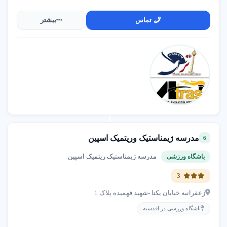
کند گزینه ای متناسب با هدف خود در تهران
انتخاب کنید.
تماس
بیشتر
دسته بندی اصلی انواع مجموعه ورزشی
هر نوع مجموعه ورزشی بر اساس کاربری،
امکانات و جامعه هدف خود ویژگی های خاصی
دارد.
انواع مجموعه ورزشی از نظر کاربرد
مجموعه ورزشی چند منظوره
: شامل سالن بدنسازی،
مدرسه ژیمناستیک وریتمیک اسپین
6
استخر، سالن های گروهی و زمین های ورزشی.
مدرسه ژیمناستیک ریتمیک اسپین
باشگاه ورزشی
مناسب برای کل خانواده و همه سلیقه ها.
مجموعه ورزشی تخصصی بدنسازی
: تمرکز بر
3
تجهیزات پیشرفته بدنسازی و پاورلیفتینگ. مناسب
برای ورزشکاران حرفه ای.
زعفرانیه خیابان یکتا -شهید فهمیده پلاک 1
مجموعه ورزشی بانوان
: فضای اختصاصی برای بانوان
باشگاه ورزشی در اقدسیه
با امکانات کامل و سانس های ویژه. اغلب دارای
استخر بانوان و کلاس های زنانه است.