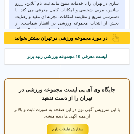
سازی در تهران را با خدمات متنوع مانند ثبت نام آنلاین، رزرو
سانس، مربی شخصی و امکانات کامل معرفی می کند. با
دسترسی سریع و مقایسه امکانات، تجربه ای مفید و رضایت
بخش از انتخاب مجموعه ورزشی در انتظار شماست. از
دسترسی به سالن بدنسازی حرفه ای و استخر تا سالن یوگا،
کراس فیت و زمین های ورزشی، مراکز معتبر با پشتیبانی
در مورد مجموعه ورزشی در تهران بیشتر بخوانید
کامل، محیطی امن و استاندارد ارائه می دهند. شرایط
عضویت و خدمات مجموعه ورزشی را مقایسه کنید و بهترین
گزینه را برای ورزشکاران، خانواده ها و علاقه مندان به
لیست معرفی 10 مجموعه ورزشی رتبه برتر
سلامت انتخاب کنید.
جایگاه وی آی پی لیست مجموعه ورزشی در
کلاس های گروهی
تهران را از دست ندهید
در مجموعه
ورزشی تهران
با این سرویس آگهی تون در این صفحه به صورت ثابت و بالاتر
از همه آگهی ها دیده میشه.
برگزاری دوره
سفارش تبلیغات دارم