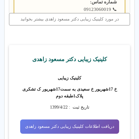
شماره تماس‌:
📞 09123060019
☎️ 02133033105
در مورد کلینیک زیبایی دکتر مسعود زاهدی بیشتر بخوانید
☎️ 02133710228
رفع خال‌ها، لک‌ها و جوانسازی دائمی پوست با لیزر
CO2
درمان کیست مویی و همورویید با لیزر CO2 بدون
کلینیک زیبایی دکتر مسعود زاهدی
جراحی
رفع جای زخم، زگیل، میخچه و ضایعات پوستی بدون
کلینیک زیبایی
عارضه با لیزر CO2
خ 17شهریور خ سعیدی به سمت17شهریور ک تشکری
پلاک1طبقه دوم
تزریق ژل و بوتاکس کره‌ای
تاریخ ثبت :
1399/4/22
لیفت صورت و پیشانی با نخ
با خدمات پیشرفته لیزر فرکشنال
دریافت اطلاعات کلینیک زیبایی دکتر مسعود زاهدی
لیزر فرکشنال، از پیشرفته‌ترین فناوری‌های روز