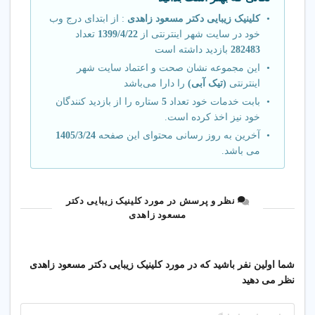
من از درد شدید هموروئید رنج می‌بردم، اما با
کلینیک زیبایی دکتر مسعود زاهدی
: از ابتدای درج وب
خود در سایت شهر اینترنتی از
1399/4/22
تعداد
لیزر CO2 کاملاً درمان شدم؛ بدون عمل، بدون
282483
بازدید داشته است
بیهوشی و بدون بستری در بیمارستان. نتیجه
این مجموعه نشان صحت و اعتماد سایت شهر
واقعاً عالی بود.
اینترنتی
(تیک آبی)
را دارا می‌باشد
بابت خدمات خود تعداد
5
ستاره را از بازدید کنندگان
مرکز خیلی تمیز و حرفه‌ای بود. توضیح کامل
خود نیز اخذ کرده است.
مراحل لیزر باعث شد استرسم از بین برود.
آخرین به روز رسانی محتوای این صفحه
1405/3/24
خوشحالم که درمانم بدون جراحی انجام شد.
می باشد.
نظر و پرسش در مورد کلینیک زیبایی دکتر
مسعود زاهدی
شما اولین نفر باشید که در مورد کلینیک زیبایی دکتر مسعود زاهدی
نظر می دهید