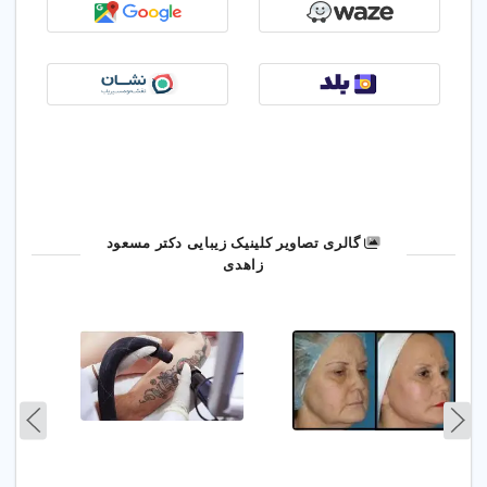
عارضه‌ای ندارد.
آدرس:
تهران، خیابان 17 شهریور، نرسیده به میدان
خراسان، خیابان سعیدی، بعد از چهارراه عارف
به سمت 17 شهریور، روبه‌روی نان فانتزی
بهشت، ابتدای کوچه تشکری، پلاک 1، طبقه دوم
گالری تصاویر کلینیک زیبایی دکتر مسعود
✨ تجربه درخشان زیبایی، اعتماد و تخصص در
زاهدی
کلینیک دکتر مسعود زاهدی ✨
در ادامه می‌توانید تعدادی از نظرات واقعی بیماران دکتر
مسعود زاهدی درباره درمان غیرجراحی کیست مویی و
هموروئید با لیزر CO2 را بخوانید:
من برای درمان کیست مویی مراجعه کردم و
فقط با لیزر CO2 درمان شدم؛ بدون هیچ‌گونه