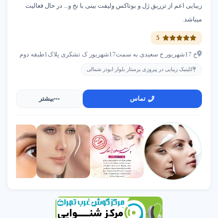
زیبایی اعم از تزریق ژل و بوتاکس ولیفت بینی با نخ و... در حال فعالیت
میباشد.
5
خ 17شهریور خ سعیدی به سمت17شهریور ک تشکری پلاک1طبقه دوم
کلینیک زیبایی در پیروزی پرستار بلوار ابوذر شمالی
تماس
بیشتر