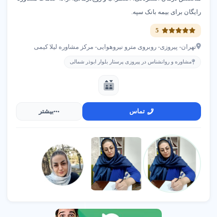
آموزشگاه زبان حکمت پارسا با اساتید مجرب
رایگان برای بیمه بانک سپه.
پیروزی پرستار بلوار ابوذر شمالی
5
02177988106
تهران- پیروزی- روبروی مترو نیروهوایی- مرکز مشاوره لیلا کیمی
مشاوره و روانشناس در پیروزی پرستار بلوار ابوذر شمالی
متخصص درمان زخم دکتر جواد جوان
پیروزی پرستار بلوار ابوذر شمالی
02133328057
تماس
بیشتر
مطب روانشناس و خدمات مشاوره فاطمه عباسی
پیروزی پرستار بلوار ابوذر شمالی
02133300383
کلینیک زیبایی دکتر مسعود زاهدی
پیروزی پرستار بلوار ابوذر شمالی
09123060019