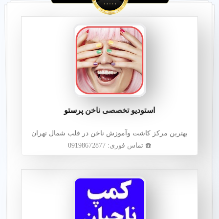
استودیو تخصصی ناخن پرستو
بهترین مرکز کاشت وآموزش ناخن در قلب شمال تهران
☎️ تماس فوری: 09198672877