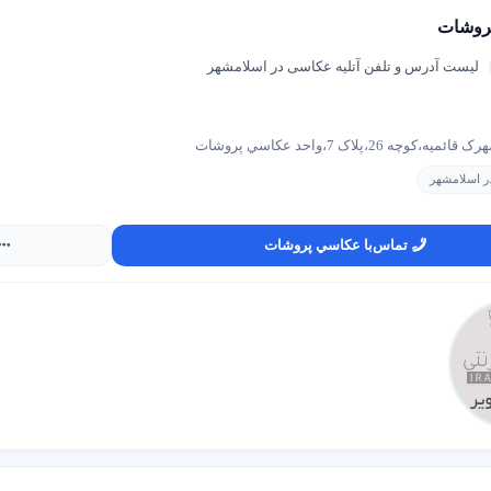
انتخاب تخصصی داشته باشد؛ ضمنا در سایت شهر اینرنتی همیشه از بهترین
روشات
 شده اند. همچنین با شهر اینترنتی همراه باشید و از معتبرترین، تخصصی ت
کارکشته ترین های
آتلیه عکاسی شهر اسلامشهر
برای شما آشنا باشد. شهر این
لیست آدرس و تلفن آتلیه عکاسی در اسلامشهر
لیه عکاسی شهر اسلامشهر
برای شما لیست می کند و حق انتخاب را برای شما
تلیه عکاسی
ای هستند که با انتخابش، دیگر نیازی به جستجوی دیگر
آتلیه عک
 و وقت است که هر بار برای یافتن آتلیه عکاسی جدید به آن بپردازید؛ د
وچه 26،پلاک 7،واحد عكاسي پروشات
شهر اسلامشهر
خواندن تجارب دیگر عزیزان از
آتلیه عکاسی شهر اسلامشهر
با
ر اسلامشهر
ین بهتر است یک بار و هوشمندانه انتخاب کنید. ما بهترین ها را در هر زمینه ب
داد زیادی آتلیه عکاسی است و ما می توانیم به شما نزدیک ترین و با کیفیت بهت
 همیشه به دنبال جلب رضایت شما هستیم و با ما همراه شوید تا
بهترین آتلیه
تماس
با عكاسي پروشات
ی | پرتره
را بیابید.