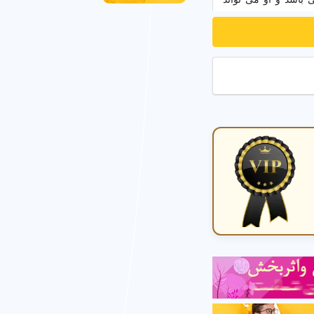
اری به صورت تخصصی
 قسمت های مختلفی را
ین
اتاق عکاسی
با پس
 آنها بیشتر آشنا شویم.
در فضای بسته آتلیه
سی خیابانی
،
عکاسی
و مراسمات
،
عکاسی
د. باید به این موضوع