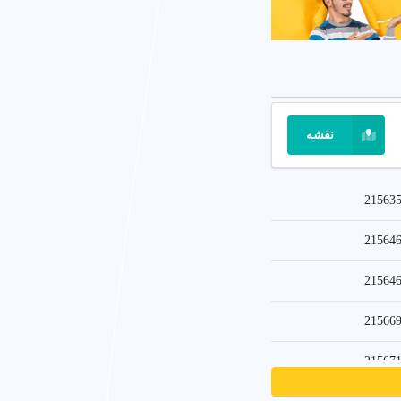
د دوربین را حداقل به
است. در عین حال این
ل می شود، از این رو
 نماید.
ن انتخاب را برای
زاویه
 از جمله می توان به
ای، دارای
کامل ترین
نقشه
اسی بسیار تاثیرگذار
می تواند با سرعت و
21563
م افزارها برای
ادیت
21564
رفه ای ویرایش عکس
اسی به شما نشان داده
21564
21566
ت می باشد. شما باید
نین عکاس باید یک فرد
21567
ا جلوگیری کند. برای
ت مرجع اصناف و معرفی