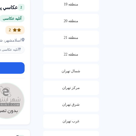
منطقه 19
هوشمندانه یک 
عكاسي پ
2
اسلامشهر لیست
عکاسی
و اسم 
آتلیه عکاسی
منطقه 20
اسامی را از
آت
2
به دنبال یافتن
آ
منطقه 21
هدر دادن زمان
اسلامشهر، شهرک قائميه،ک
آتلیه عکاسی 
آتلیه عکاسی د
نمایید. بنابرا
منطقه 22
تهران دارای تع
معرفی کنیم. ما
شمال تهران
| استودیو عکاس
مرکز تهران
شرق تهران
غرب تهران