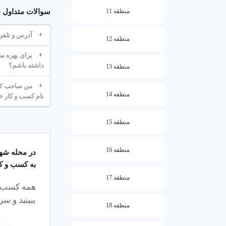
مشاغل شهر اینت
منطقه 11
سوالات متداول د
عبارات و کلماتی
آدرس و تلفن
منطقه 12
قیمت آتلیه ع
برای بهره من
جنوب غرب تهر
داشته باشم؟
منطقه 13
رباط کریم محد
مدلینگ
شهر رب
من صاحب کسب
رباط کریم محد
منطقه 14
نام کسب و کار خ
معنی و ترجمه آ
منطقه 15
ترجمه و معادل 
منطقه 16
در محله
شهر
بهترین روش پید
به کسب و کا
منطقه 17
آتلیه عکاسی ش
همه کسب‌وک
آل بوده اید؟ ا
ببینید و سری
انتخاب یک باره
منطقه 18
بهترین های
آتل
بهترین آتلیه 