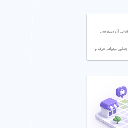
ختلف آشنا شوید.
ر رباط کریم محدوده
 مشاغل آن دسترسی
 عکاسی خانوادگی
شهر
 تهران،
آتلیه عکاسی
یست، آتلیه عکس
شهر
طور میتوانم حرفه و
ی شهر رباط کریم
ایده
اتلاف وقت ندارید! با
بار انتخاب کنید و از
و بدون هیچ دغدغه ای،
 جستجوی آتلیه عکاسی