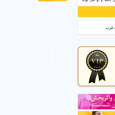
اری به صورت تخصصی
 قسمت های مختلفی را
ین
اتاق عکاسی
با پس
 آنها بیشتر آشنا شویم.
در فضای بسته آتلیه
سی خیابانی
،
عکاسی
و مراسمات
،
عکاسی
د. باید به این موضوع