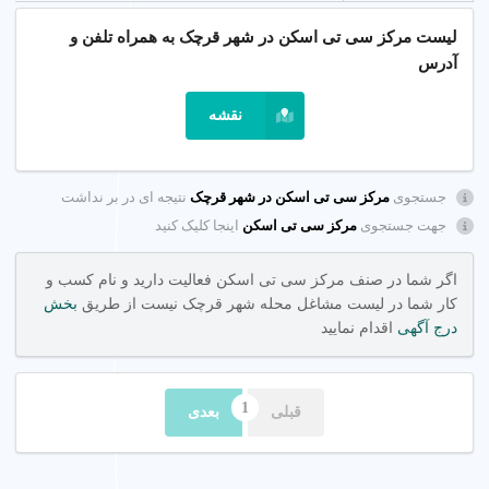
سی تی اسکن چیست و چه کاربردی دارد؟
لیست مرکز سی تی اسکن در شهر قرچک به همراه تلفن و
آدرس
سی تی اسکن (Computed Tomography) یک روش تصویربرداری
پزشکی است که با استفاده از اشعه ایکس تصاویر دقیقی از
نقشه
اندامهای داخلی بدن مانند ریه، مغز، ستون فقرات و کلیه‌ها ارائه
میدهد. در شهر قرچک تهران، مراکز سی تی اسکن از دستگاههای
چند اسلایسی برای تشخیص بیماریهایی مانند سنگ کلیه، سرطان و
آسیبهای ترومایی استفاده میکنند.
جستجوی
مرکز سی تی اسکن در شهر قرچک
نتیجه ای در بر نداشت
جهت جستجوی
مرکز سی تی اسکن
اینجا کلیک کنید
کاربرد سی تی اسکن
اگر شما در صنف مرکز سی تی اسکن فعالیت دارید و نام کسب و
سی تی اسکن برای تشخیص بیماریهای ریوی، مغزی، ستون فقرات
کار شما در لیست مشاغل محله شهر قرچک نیست از طریق
بخش
و سنگ کلیه و همچنین بررسی آسیبهای ناشی از تصادفات استفاده
درج آگهی
اقدام نمایید
میشود.
ویژگیهای کلیدی
قبلی
بعدی
تشخیص دقیق
: شناسایی بیماریهای پیچیده با دستگاههای چند
اسلایسی.
مناسب برای همه
: خدمات سی تی اسکن برای بزرگسالان و