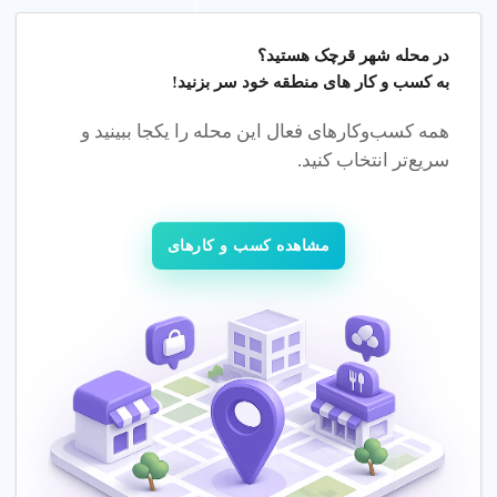
مشاوره تخصصی
: کاهش هزینه با مشاوره برای بررسی نیاز
به اسکن.
در محله
شهر قرچک هستید؟
مراکز دولتی
: انتخاب مراکز دولتی برای تعرفه‌های اقتصادی.
به کسب و کار های منطقه خود سر بزنید!
انواع خدمات سی تی اسکن و کاربرد آنها
همه کسب‌وکارهای فعال این محله را یکجا ببینید و
سریع‌تر انتخاب کنید.
خدمات سی تی اسکن در شهر قرچک تهران شامل انواع
تصویربرداری برای تشخیص بیماریها و آسیبها است.
دسته‌بندیهای محبوب
مشاهده کسب و کارهای
از سی تی اسکن ریه تا تشخیص سنگ کلیه، هر خدمت برای نیاز
خاصی طراحی شده است.
انواع خدمات سی تی اسکن
سی تی اسکن ریه
: تشخیص بیماریهای ریوی مانند عفونت یا
سرطان.
سی تی اسکن مغز
: بررسی مشکلات مغزی مانند تومور یا
خونریزی.