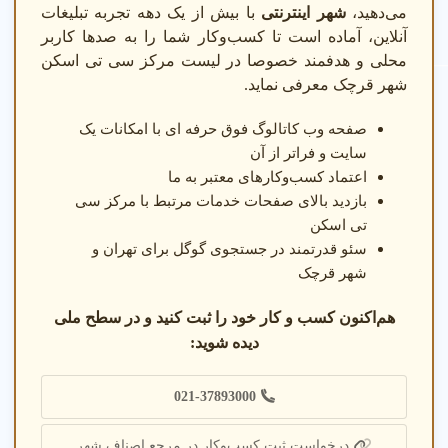
دهید.
می‌دهید،
شهر اینترنتی
با بیش از یک دهه تجربه تبلیغات
آنلاین، آماده است تا کسب‌وکار شما را به صدها کاربر
دو نمونه خدمت پرطرفدار
محلی و هدفمند خصوصا در لیست مرکز سی تی اسکن
شهر قرچک معرفی نماید.
سی تی اسکن ریه
صفحه وب کاتالوگ فوق حرفه ای با امکانات یک
4.9
★★★★★
سایت و فراتر از آن
اعتماد کسب‌وکارهای معتبر به ما
تشخیص بیماریهای ریوی با دستگاههای پیشرفته در شهر
بازدید بالای صفحات خدمات مرتبط با مرکز سی
قرچک تهران.
تی اسکن
سئو قدرتمند در جستجوی گوگل برای تهران و
شهر قرچک
سی تی اسکن فوری
هم‌اکنون کسب و کار خود را ثبت کنید و در سطح ملی
4.8
★★★★☆
دیده شوید:
خدمات تصویربرداری فوری بدون نوبت در شهر قرچک
021-37893000
تهران.
درخواست ثبت کسب‌وکار در مرجع اصناف شهر