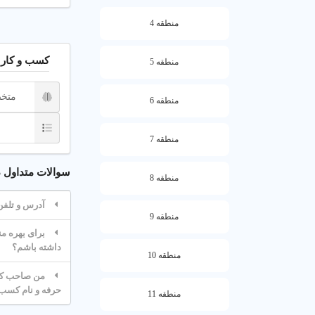
☰
راهنمای
منطقه 4
سی تی اسکن چ
کسب و کار 
منطقه 5
متخ
منطقه 6
اسکن از دستگا
میکنند.
منطقه 7
کاربرد سی تی ا
سوالات متداول درباره 
منطقه 8
سی تی اسکن بر
آدرس و تلفن بهت
تصادفات استفاد
منطقه 9
ویژگیهای کلیدی
داشته باشم؟
منطقه 10
تشخیص 
من صاحب کسب
حرفه و نام کسب و کا
مناسب ب
منطقه 11
کیفیت بال