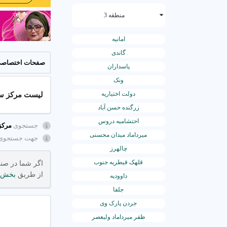
منطقه 3
امانیه
گاندی
صفحات اختصاص
پاسداران
ونک
دولت اختیاریه
لیست مرکز سی تی اسکن
زرگنده حسن آباد
احتشامیه دروس
جستجوی
مرکز
میرداماد میدان محسنی
جهت جستجوی
چالهرز
قلهک قیطریه جنوب
از طریق
بخش 
داوودیه
جلفا
جردن پارک وی
ظفر میرداماد ولیعصر