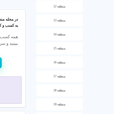
منطقه 12
چگونه بهترین مرکز 
در محله
منطقه 
منطقه 13
به کسب و کا
روزی توجه کنید
منطقه 14
همه کسب‌وک
نکات انتخاب مرک
ببینید و سری
منطقه 15
مراکز با دستگا
چگونه انتخاب کن
منطقه 16
نظرات ب
منطقه 17
تجهیزات
موقعیت 
منطقه 18
هزینه خدمات
منطقه 19
بستگی دارد. بر