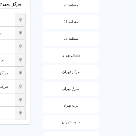
مرکز سی تی
منطقه 20
عوامل مؤثر بر ه
منطقه 21
نوع اسکن، تعداد
م
راههای کاهش هز
منطقه 22
استفاده 
شمال تهران
مشاوره
مرک
مراکز د
مرکز تهران
مرکز 
انواع خدمات س
مرکز
شرق تهران
خدمات سی تی اسکن در منطقه 3 تهران شامل ان
غرب تهران
دسته‌بندیهای مح
از سی تی اسکن
جنوب تهران
انواع خدمات س