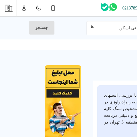
|
021378
جستجو
تی اسکن
ص دقیق بیماریها یا بررسی آسیبهای
صین رادیولوژی در
و تشخیص سنگ کلیه
 و دقیقی دریافت
کنید. از سی تی اسکن فوری بدون نوبت تا خدمات شبانه روزی، بهترین راه حلها در منطقه 3 تهران در