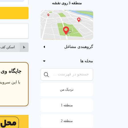
منطقه 3 روی نقشه
خدمات تخصصی س
سی تی اسکن ر
گروهبندی مشاغل
اسکن کف پ
محله ها
جایگاه وی آی
با این سرویس
نزدیک من
منطقه 1
منطقه 2