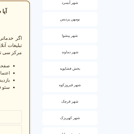
شهر آبسرد
سی تی 
آیا 
سی تی 
بومهن پردیس
سی تی 
ح
سی تی آ
شهر پیشوا
اگر خدماتی
نکات مهم برا
تبلیغات آن
شهر دماوند
مرکز سی تی اسکن
برای انتخاب بهترین مرکز
صفحه 
بخش فشاپویه
قبل از مراجعه
اعتماد
بازدی
نیاز خود (اسکن
شهر فیروزکوه
سئو ق
هنگام انتخاب
شهر قرچک
مقایسه 
مشاوره
شهر کهریزک
بررسی ا