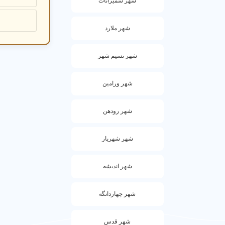
شهر شمیرانات
شهر ملارد
سی تی اسک
★★★★★
شهر نسیم شهر
تشخیص بیما
شهر ورامین
منطقه 3 تهران.
شهر رودهن
سوالات متداول 
شهر شهریار
سی تی 
شهر اندیشه
هزینه سی تی
شهر چهاردانگه
چطور بر
شهر قدس