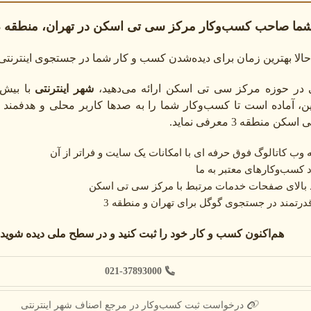
اسکن ریه
: تشخیص بیماریهای ریوی مانند عفونت یا سرطان.
شما صاحب کسب‌وکار مرکز سی تی اسکن در تهران، منطقه 3 هستید؟
اسکن مغز
: بررسی مشکلات مغزی مانند تومور یا خونریزی.
اسکن سنگ کلیه
: تشخیص دقیق سنگهای کلیوی.
الا بهترین زمان برای دیده‌شدن کسب و کار شما در جستجوی اینترنت
نژیوگرافی
: بررسی عروق خونی برای تشخیص انسداد.
 در حوزه مرکز سی تی اسکن ارائه می‌دهید،
شهر اینترنتی
با بیش 
ی انتخاب مرکز سی تی اسکن
لاین، آماده است تا کسب‌وکار شما را به صدها کاربر محلی و هدفمن
 منطقه 3 معرفی نماید.
 سی تی اسکن در منطقه 3 تهران، این نکات را در نظر بگیرید.
وب کاتالوگ فوق حرفه ای با امکانات یک سایت و فراتر از آن
 کسب‌وکارهای معتبر به ما
د بالای صفحات خدمات مرتبط با مرکز سی تی اسکن
 ریه، مغز یا سنگ کلیه) و بودجه را مشخص کنید.
درتمند در جستجوی گوگل برای تهران و منطقه 3
هم‌اکنون کسب و کار خود را ثبت کنید و در سطح ملی دیده شوید:
تجهیزات
: مراکز با دستگاههای چند اسلایسی را انتخاب کنید.
 تخصصی
: از متخصصین رادیولوژی برای انتخاب اسکن مناسب کمک بگیرید.
021-37893000
مکانات
: مراکز با خدمات شبانه روزی را اولویت دهید.
درخواست ثبت کسب‌وکار در مرجع اصناف شهر اینترنتی