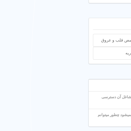
 استفاده از اشعه ایکس تصاویر
ص قلب و عروق
دقیقی از اندامهای داخلی بدن مانند ریه، مغز، ستون فقرات و کلیه‌ها ارائه میدهد. در منطقه 3 تهران، مراکز سی تی
های ترومایی استفاده
یه
سی آسیبهای ناشی از
 محبوب ترین مشاغل آن دسترسی
یشود چطور میتوانم