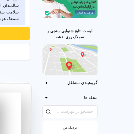
سالمندان ا
سلامت شنوا
سمعک هوشمن
لیست نتایج شنوایی سنجی و
سمعک روی نقشه
خدمات تخصصی
تست شنوایی
گروهبندی مشاغل
محله ها
نزدیک من