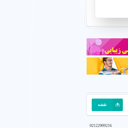
خصصان مجرب در
ی بزرگسالان است
ت شنوایی مانند افت
نوعی از تست شنوایی
نقشه
راد با روش‌های غیر
02122909216