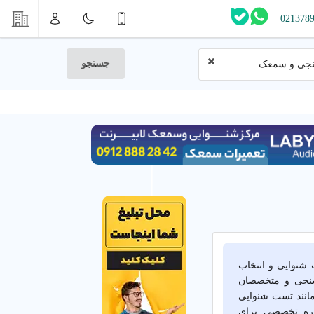
|
021378
جستجو
نجی و سمعک
شنوایی و انتخاب
 سنجی و متخصصان
مانند تست شنوایی
وره تخصصی برای