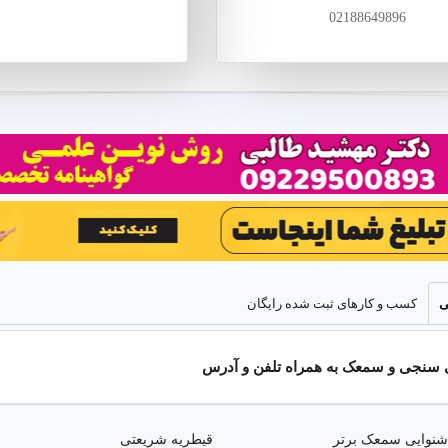
 دقیق شنوایی با تست‌های ادیومتری پیشرفته و تست شنوایی آنلاین توسط مت
02188649896
 خدمات شامل تشخیص افت شنوایی، ارزیابی شنوایی برای سربازی و غربالگر
تا با شناسایی زودهنگام مشکلات، بهترین درمان ارائه شود.
ی جامع خدمات شنوایی سنجی و سمعک در تهران
چیست و چه کاربردی دارد؟
شاخه‌ای از علوم پزشکی است که به تشخیص، درمان و پیشگیری از مشکلا
گوش و پیرگوشی می‌پردازد. در تهران، متخصصان شنوایی سنجی خدمات مت
 سمعک هوشمند ارائه می‌دهند.
ی
کسب و کارهای ثبت شده رایگان
سنجی
سنجی و سمعک به همراه تلفن و آدرس
رای تشخیص مشکلات گوش، مشاوره انتخاب سمعک و بهبود کیفیت زندگی اف
 سمعک استفاده می‌شود.
 شنوایی سمعک برتر
قیطریه شریعتی