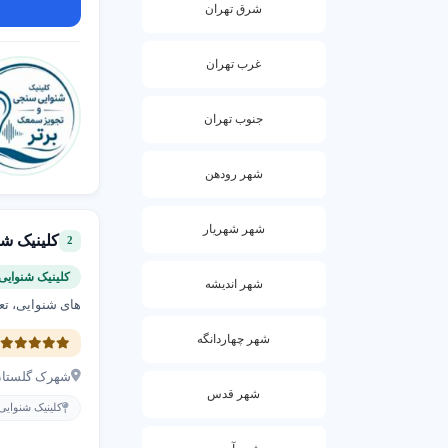
شرق تهران
هزینه خدمات
غرب تهران
هزینه خدمات ش
یا نامرئی) بستگ
جنوب تهران
عوامل مؤثر بر ه
شهر رودهن
نوع خدمت (مانن
شهر شهریار
راه‌های کاهش هز
کلینیک ش
2
استفاده 
کلینیک شنوای
شهر اندیشه
مشاوره آ
های شنوایی، تع
سمعک ا
شهر چهاردانگه
5
انواع خدمات ش
شهرک گلستان، 
شهر قدس
کلینیک شنوای
خدمات شنوایی 