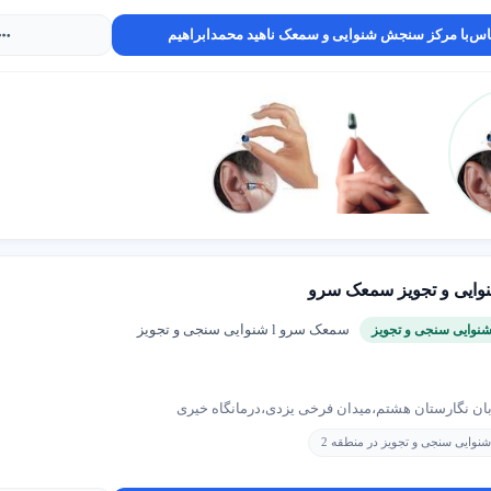
 تخصص
: متخصصان با تجربه در سمعک دیجیتال یا شنوایی سنجی کودکان را انتخا
اس
با مرکز سنجش شنوایی و سمعک ناهید محمدابراهیم
 تخصصی
: از کارشناسان برای انتخاب سمعک مناسب کمک بگیرید.
مکانات
: کلینیک‌های مجهز با تجهیزات پیشرفته را انتخاب کنید.
دو نمونه خدمت پرطرفدار
 آنلاین
سمعک نامرئی
4.8
★★★★☆
4.9
ع افت شنوایی با تست آنلاین در
سمعک داخل گوشی برای بهبود ش
نوایی و تجویز سمعک سرو
شدن در تهران.
سمعک سرو l شنوایی سنجی و تجویز
درباره شنوایی سنجی و سمعک
بان نگارستان هشتم،میدان فرخی یزدی،درمانگاه خیری
 سنجی چیست؟