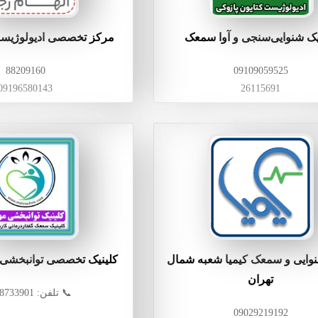
یک شنوایی‌سنجی و آوا سمعک
مرکز تخصصی ادیولوژیست
88209160
09109059525
09196580143
26115691
وایی و سمعک کیمیا شعبه شمال
کلینیک تخصصی توانبخشی 
تهران
📞 تلفن: 02188733901
تست شنوایی
09029219192