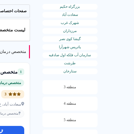
بزرگراه حکیم
صفحات اختصاص
سعادت آباد
شهرک غرب
لیست متخصص ریشه دندا
مرزداران
گیشا کوی نصر
پاتریس شهرآرا
متخصص درمان ری
سازمان آب فلکه اول صادقیه
طرشت
ستارخان
متخصص در
1
متخصص درمان 
منطقه 3
3
منطقه 4
سعادت آباد، خ بخشایش، کوچه
متخصص درمان 
منطقه 5