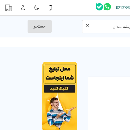
|
021378
جستجو
شه دندان