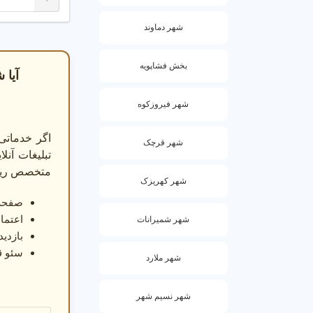
شهر دماوند
بخش فشاپویه
آیا 
شهر فیروزکوه
ح
اگر خدماتی
شهر قرچک
تبلیغات آن
متخصص ریشه دندا
شهر کهریزک
صفحه 
اعتماد
شهر شمیرانات
بازدی
سئو ق
شهر ملارد
شهر نسیم شهر