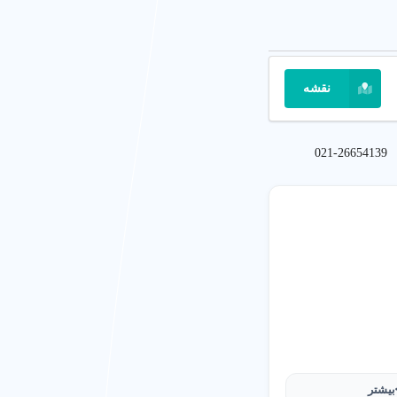
نقشه
021-26654139
بیشتر