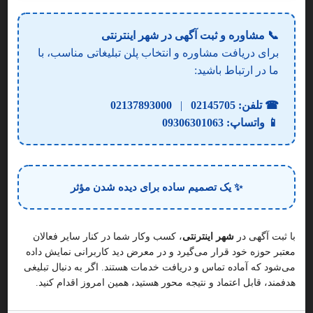
📞 مشاوره و ثبت آگهی در شهر اینترنتی
برای دریافت مشاوره و انتخاب پلن تبلیغاتی مناسب، با
ما در ارتباط باشید:
☎ تلفن:
02145705
|
02137893000
📱 واتساپ:
09306301063
کارشناس ارتز و پروتز سجاد اسماعیلیان جاوید
8
کارشناس ارتز و پروتز سجاد اسماعیلیان
ارتوپدی فنی و ارتز و پروتز
متخصص مرکز ارتوپدی فنی آیما مجهز در ساخت انواع ارتز، پروتز، کفی
✨ یک تصمیم ساده برای دیده شدن مؤثر
طبی و اسکن کف پا | درمان مشکلات زانو و ستون فقرات در تهران.
2
با ثبت آگهی در
شهر اینترنتی
، کسب وکار شما در کنار سایر فعالان
ایران، استان تهران، تهران، کنار گذر پیروزی، منطقه ۱۴ شهر ته
معتبر حوزه خود قرار می‌گیرد و در معرض دید کاربرانی نمایش داده
ارتوپدی فنی و ارتز و پروتز در پیروزی پرستار بلوار ابوذر شمالی
می‌شود که آماده تماس و دریافت خدمات هستند. اگر به دنبال تبلیغی
هدفمند، قابل اعتماد و نتیجه محور هستید، همین امروز اقدام کنید.