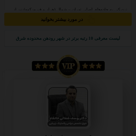
نزدیکی به جاده‌های اصلی تهران – شمال (هراز و فیروزکوه) نیز از
عوامل مؤثر در رشد چشمگیر این شهر بود و طبق سرشماری
در مورد بیشتر بخوانید
عمومی نفوس و مسکن در سال ۱۳۵۵، جمعیت رودهن و حومه تنها
چهار هزار نفرگزارش شد و پس از تقریباً یک دهه، تا زمان تأسیس
دانشگاه آزاد اسلامی، جمعیت شهر به بیش از سیزده هزار نفر
لیست معرفی 10 رتبه برتر در شهر رودهن محدوده شرق
رسید. با توجه به تأسیس این مرکز آموزش عالی و گسترش سریع
آن، بافت جمعیتی این شهر نیز به سرعت تغییر یافت. حضور چند
هزار دانشجو که به صورت جمعیت شناور در طول روز به این شهر
وارد و از آن خارج می‌شدند، اقامت حداقل دو تا سه هزار از این
دانشجویان در این شهر در خوابگاه‌ها و خانه‌های استیجاری، موج
مهاجرت از اطراف و حتی شهرهای دیگر به ویژه شهرستان‌های
استان مازندران، خراسان و استانهای دیگر سبب شد که در
سرشماری ۱۳۶۵ جمعیت این شهر به بیش از دو برابر افزایش یابد.