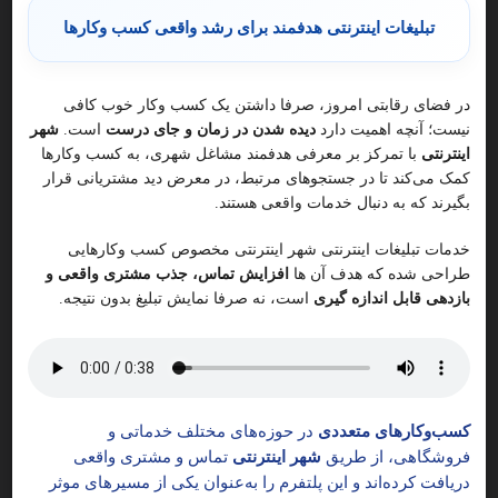
5
تبلیغات اینترنتی هدفمند برای رشد واقعی کسب وکارها
ایران، استان تهران، تهران، فرشچی، منطقه ۱ شهر تهران، زعفرا
فوق تخصص بیماری های روماتیسمی در زعفرانیه محمودیه
در فضای رقابتی امروز، صرفا داشتن یک کسب وکار خوب کافی
نیست؛ آنچه اهمیت دارد
دیده شدن در زمان و جای درست
است.
شهر
اینترنتی
با تمرکز بر معرفی هدفمند مشاغل شهری، به کسب وکارها
تماس
بیشتر
کمک می‌کند تا در جستجوهای مرتبط، در معرض دید مشتریانی قرار
بگیرند که به دنبال خدمات واقعی هستند.
خدمات تبلیغات اینترنتی شهر اینترنتی مخصوص کسب وکارهایی
طراحی شده که هدف آن ها
افزایش تماس، جذب مشتری واقعی و
بازدهی قابل اندازه گیری
است، نه صرفا نمایش تبلیغ بدون نتیجه.
کسب‌وکارهای متعددی
در حوزه‌های مختلف خدماتی و
فروشگاهی، از طریق
شهر اینترنتی
تماس و مشتری واقعی
دریافت کرده‌اند و این پلتفرم را به‌عنوان یکی از مسیرهای موثر