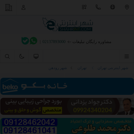
مشاوره رایگان تبلیغات
02137893000
|
شهر اینترنتی تهران
تهران
شهر رودهن