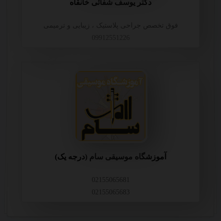
دکتر یوسف شفائی خانقاه
فوق تخصص جراحی پلاستیک ، زیبایی و ترمیمی
09912551226
آموزشگاه موسیقی سام (درجه یک)
02155065681
02155065683