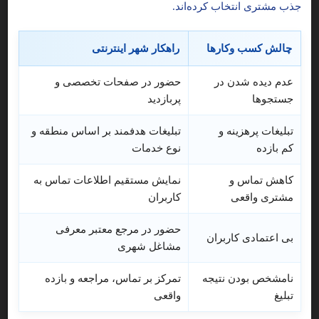
جذب مشتری انتخاب کرده‌اند.
چالش کسب وکارها
راهکار شهر اینترنتی
خدمات پرستاری و درمانی طبیب آسایش با
7
مجوز رسمی
عدم دیده شدن در
حضور در صفحات تخصصی و
مرکز خدمات پرستاری طبیب آسایش با مجوز
مرکز خدمات پرستاری
جستجوها
پربازدید
رسمی از سازمان خدمات بهداشتی و درمانی شهید بهشتی با گلچینی از
تبلیغات پرهزینه و
تبلیغات هدفمند بر اساس منطقه و
نیروهای مجرب و کارکرده و امین آماده ارائه خدمات می باشد.
کم بازده
نوع خدمات
5
کاهش تماس و
نمایش مستقیم اطلاعات تماس به
تهران-تجریش-میدان قدس-ابتدای خیابان دربند- نرسیده به شرکت م
مشتری واقعی
کاربران
مرکز خدمات پرستاری در الهیه تجریش
حضور در مرجع معتبر معرفی
بی اعتمادی کاربران
مشاغل شهری
نامشخص بودن نتیجه
تمرکز بر تماس، مراجعه و بازده
تماس
بیشتر
تبلیغ
واقعی