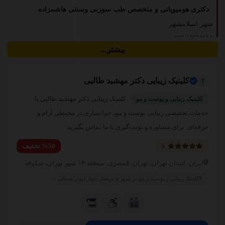
دکتری هومیوپاتی و متخصص طب سوزنی وسنتی هاشمزاده
شهر اسلامشهر
02144624116
بیشتر...
ایران تیونینگ
کلینیک زیبایی دکتر مهشید طالبی
1
طرشت
02166506800
کلینیک زیبایی دکتر مهشید طالبی با
کلینیک زیبایی و پوست و مو
خدمات تخصصی زیبایی پوست و مو، جوانسازی در محیطی آرام و
خدمات کافی نت و خدمات اینترنتی پدر
حرفه‌ای. برای مشاوره و نوبت‌گیری با ما تماس بگیرید
رسالت نارمک
5
%50 تخفیف
02177498201
ایران، استان تهران، تهران، قمصری، منطقه ۱۴ شهر تهران، شکوفه
کلینیک زیبایی و پوست و مو در پیروزی پرستار بلوار ابوذر شمالی
فروشگاه باتری پوریا
شهرک گلستان
02144706665