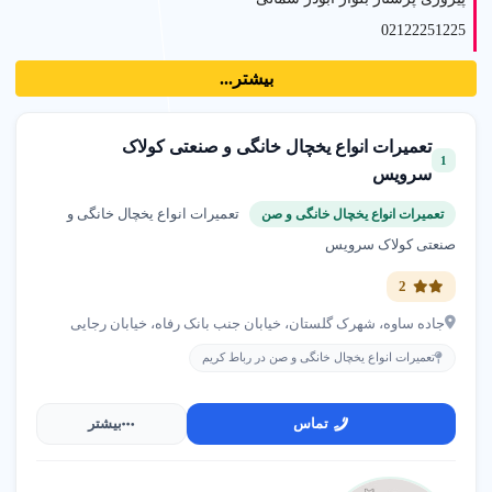
02122251225
بیشتر...
دکتری هومیوپاتی و متخصص طب سوزنی وسنتی هاشمزاده
شهر اسلامشهر
تعمیرات انواع یخچال خانگی و صنعتی کولاک
02144624116
1
سرویس
تعمیرات انواع یخچال خانگی و
تعمیرات انواع یخچال خانگی و صن
خدمات کافی نت و خدمات اینترنتی پدر
صنعتی کولاک سرویس
رسالت نارمک
02177498201
2
جاده ساوه، شهرک گلستان، خیابان جنب بانک رفاه، خیابان رجایی
فروشگاه باتری پوریا
تعمیرات انواع یخچال خانگی و صن در رباط کریم
شهرک گلستان
02144706665
تماس
بیشتر
فوق تخصص بیماری های روماتیسمی دکتر ایده کامکار