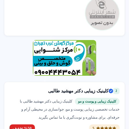
زعفرانیه محمودیه
02122408043
آموزشگاه خیاطی دنیای دوخت
اسلامشهر
02156741072
ایکس بادی آیرون بادی
اندیشه
09352818087
کلینیک زیبایی دکتر مهشید طالبی
2
خدمات پرستاری و درمانی طبیب آسایش با مجوز رسمی
کلینیک زیبایی دکتر مهشید طالبی با
کلینیک زیبایی و پوست و مو
الهیه تجریش
خدمات تخصصی زیبایی پوست و مو، جوانسازی در محیطی آرام و
02126853757
حرفه‌ای. برای مشاوره و نوبت‌گیری با ما تماس بگیرید
5
%50 تخفیف