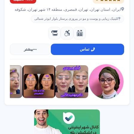
دفتر ازدواج سوما
انقلاب جمهوری آذربایجان
ایران، استان تهران، تهران، قمصری، منطقه ۱۴ شهر تهران، شکوفه
02177618570
کلینیک زیبایی و پوست و مو در پیروزی پرستار بلوار ابوذر شمالی
تماس
بیشتر