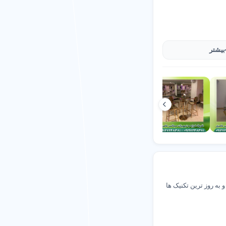
02122662443
اربران
غل شهری
بیشتر
قعی
 به روز ترین تکنیک ها