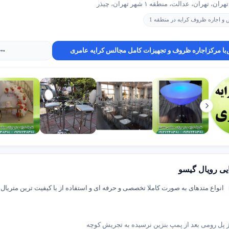
، تهران، عدالت، منطقه ۱ شهر تهران، چیذر
گی حامد عطائی کد20195
الهیه تجریش
ماس و مشتری واقعی
نمایش مستقیم اطلاعات تماس به ک
 اجاره ظروف کرایه در منطقه 1
ادی کاربران
حضور در مرجع معتبر معرفی مشا
با مرکزاجاره ظروف و تجهیزات کامل مجالس کرایه عامری
بودن نتیجه تبلیغ
تمرکز بر تماس، مراجعه و بازده وا
اوره و ثبت آگهی در شهر اینترنتی
دریافت مشاوره و انتخاب پلن تبلیغاتی مناسب، با ما در ارتباط باشید:
ن:
02145705
|
02137893000
تساپ:
09306301063
یی رویال گیسو
انواع متدهای به صورت کاملا تخصصی و حرفه ای و استفاده از با کیفیت ترین متریال و
✨ یک تصمیم ساده برای دیده شدن مؤثر
 پل رومی بعد از پمپ بنزین نرسیده به تجریش کوچه