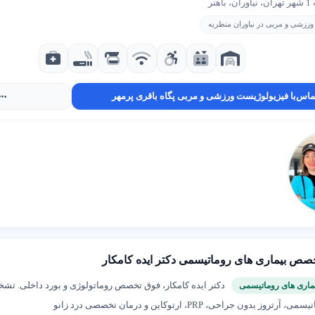
هنر
رزشی و مربی در نیاوران منظریه
ماس
با فیزیولوژیست ورزشی و مربی پگاه باقری پرمهر
صص بیماری های روماتیسمی دکتر ایده کامکار
دکتر ایده کامکار، فوق تخصص روماتولوژی و بورد داخلی. تش
اری های روماتیسمی
ز بدون جراحی، PRP، ارتوکاین و درمان تخصصی درد زانو