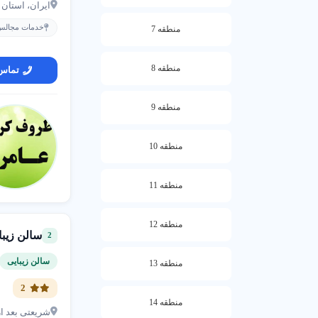
ایران، استان تهران
بیمه ایران نمایند
کاهش ت
خدمات مجالس و
منطقه 7
بی اعتم
منطقه 8
تماس
نامشخص 
منطقه 9
📞 مش
منطقه 10
برای 
منطقه 11
☎ تلف
📱 وا
منطقه 12
سالن زیبا
2
سالن زیبایی
منطقه 13
2
منطقه 14
شریعتی بعد از