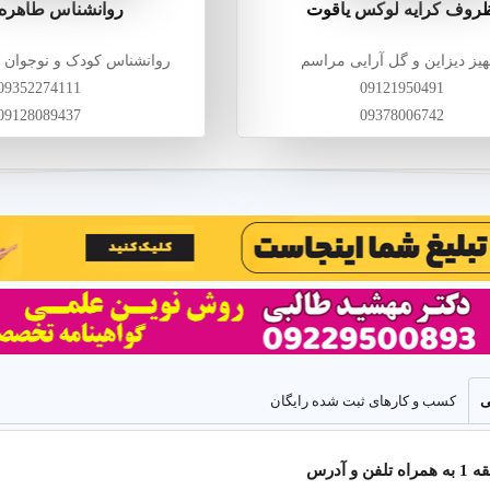
روف کرایه لوکس یاقوت
روانشناس طاهره 
هیز دیزاین و گل آرایی مراسم
روانشناس کودک و نوجوان 
09352274111
09121950491
09128089437
09378006742
هر اینترنتی
ی
کسب و کارهای ثبت شده رایگان
تبلیغات اینترنتی هدفمند برای رشد واقعی کسب وکار
و آدرس