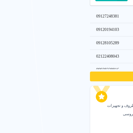
دیده شدن در زمان و جای درست
ند تا در جستجوهای مرتبط، در
09127248381
09120194103
 ها
افزایش تماس، جذب مشتری
09128105289
02122408043
09938238816
ترنتی
تماس و مشتری واقعی
کرده‌اند.
09924340204
02126851304
روف و تجهیزات
09198350535
ید
عروسی
09198672877
 نوع خدمات