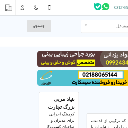
|
021378
جستجو
مشاغل
بنیاد مربی
بزرگ تجارت
کوچینگ اجرایی
برای مدیران و
یی که ترکیبی از قدمت،
صاحبان کسب‌وکار
را دارد. از
نیاوران
با