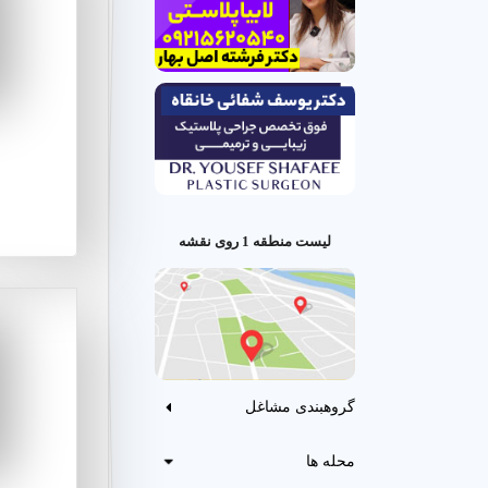
در منطقه‌ای ب
shahrint.com
ک
است که باعث ش
انتخاب کنند.
لیست منطقه 1 روی نقشه
گروهبندی مشاغل
محله ها