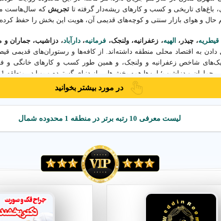
، باغ‌های تاریخی و کسب و کارهای ریشه‌دار گرفته تا
تجریش
که سال‌هاست مرک
 حال و هوای بازار سنتی و کوچه‌های قدیمی آن، هویت این بخش را حفظ کرده
قیطریه
، چیذر،
الهیه
، زعفرانیه، ولنجک،
فرمانیه
،
دارآباد
، دزاشیب، جماران و م
ادن به اقتصاد محلی منطقه داشته‌اند. از کافه‌ها و رستوران‌های قدیمی قی
ک‌های شاخص زعفرانیه و ولنجک، و همین طور کسب و کارهای خانگی و فر
جماران و دزاشیب؛ این‌ها همه بخش‌هایی از دنیای گسترده و پویا در منطقه 1 هستند.
در مورد بیشتر بخوانید
ر بسیاری از مردم برای پیدا کردن
بهترین کسب و کارهای منطقه 1
به سراغ فضا
سایت و پلتفرم مختلف، پیدا کردن یک مرجع دقیق و قابل اعتماد همیشه چال
نترنتی
به کار می‌آید.
لیست معرفی 10 رتبه برتر در منطقه 1 محدوده شمال
ی است که به شما کمک می‌کند تمام آنچه را در منطقه 1 نیاز دارید، از
کسب
 تخصصی
، به ساده‌ترین شکل و در کوتاه‌ترین زمان پیدا کنید. کافی است نام 
جریش، از قیطریه تا الهیه و از دارآباد تا ولنجک، لیست کامل و دسته‌بندی‌شده‌ای
 روی شما قرار بگیرد.
خاب‌های مردم را هوشمندانه‌تر می‌کند. چه ساکن این منطقه باشید و چه برای 
ر اینترنتی شما را به‌روز و دقیق راهنمایی می‌کند تا بهترین انتخاب‌ها را انجام د