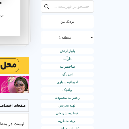
ظ
تج
نزدیک من
منطقه 1
بلوار ارتش
دارآباد
صاحبقرانیه
اندرزگو
آجودانیه سباری
ولنجک
خدمات ش
زعفرانیه محمودیه
الهیه تجریش
صفحات اختصاص
قیطریه شریعتی
دربند منظریه
لیست در منطقه 1 به همراه تلفن 
کامرانیه دزاشیب