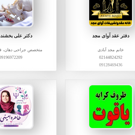
ا این قدمت، این تنوع محلات و این حجم از کسب و کارهای فعال، داشتن
مک می‌کند مردم سریع‌تر، صحیح‌تر و با اعتماد بیشتر تصمیم بگیرند. همین 
ده بسیاری از کاربران، شهر اینترنتی را به عنوان
مرجع کشف کسب و کار های 
دفتر عقد آوای مجد
دکتر علی بخشنده
خانم مجد آبادی
متخصص جراحی دهان، ف
09196972209
02144824292
09128469436