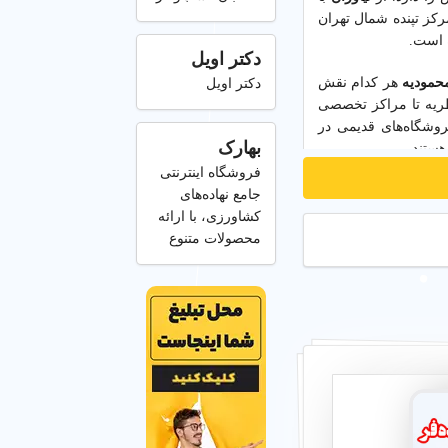
ز تپنده شمال تهران
 است.
دکتر اویل
حمودیه
هر کدام نقش
دکتر اویل
طریه تا مراکز تخصصی
وشگاه‌های قدیمی در
بهارک
فروشگاه اینترنتی
ی آنلاین می‌روند. اما
جامع نهاده‌های
ش بوده است. همین جا
کشاورزی، با ارائه
محصولات متنوع
 و کارهای پرمراجعه
محله را جستجو کنید تا
 از معتبرترین خدمات و
این سایت فقط یک فهرست نیست؛ در واقع نوعی نقشه جامع شهری است که تجربه زندگی در منطقه 1 را قابل
اولین بار قصد مراجعه
هید.