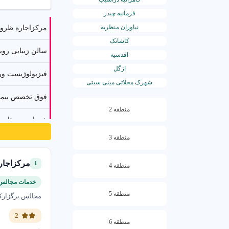
در فضای ر
فرمانیه چیذر
است.
شهر 
نیاوران منظریه
مرکزاجاره ظروف
معرض دید 
کاشانک
سالن زیبایی روی
اقدسیه
خدمات تبل
واقعی و با
ازگل
فیزیولوژیست ور
شهرک محلاتی مینی سیتی
فوق تخصص بیمار
منطقه 2
خدمات پرستاری 
کسب‌وکار
منطقه 3
دریافت کر
دکتر جواد یزدا
مرکزاجار
1
منطقه 4
سالن زیبایی سار
چالش ک
خدمات مجالس 
کارشناس تخصصی 
منطقه 5
عدم دید
مجالس برگزارکن
کاشت ناخن پرس
2
تبلیغات 
منطقه 6