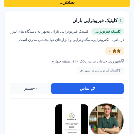
بیشتر...
متخصص زیبایی زنان ، کولپوسکوپی دکتر سوسن رضائی
کلینیک فیزیوتراپی باران
1
شهرری
کلینیک فیزیوتراپی باران مجهز به دستگاه های لیزر
کلینیک فیزیوتراپی
درمانی، الکتروتراپی، مگنتوتراپی و ابزارهای توانبخشی مدرن است
آموزشگاه خیاطی حریر سبز
شهرری
2
02133775535
شهرری، خیابان بیات، پلاک ۱۲۰، طبقه چهارم
کلینیک فیزیوتراپی در شهرری
دبستان غیردولتی دخترانه نارگل مدیریت خانم رسولی
شهرری
تماس
بیشتر
09194928986
متخصص سم زدایی و درمان اعتیاد دکتر محمد طلوعی
شهرری
02155907474