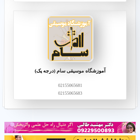
آموزشگاه موسیقی سام (درجه یک)
02155065681
02155065683