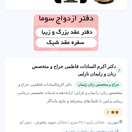
مهدکودک و پیش‌دبستانی نارگل آموزش خلاق محیط امن
شهرری
02155903135
مرکز سنجش شنوایی و سمعک ناهید محمدابراهیم
شهرری
09197119369
دکتر اکرم السادات فاطمی جراح و متخصص
2
زنان و زایمان نازایی
ناخنکار فاطمه فکری
دکتر اکرم‌السادات فاطمی، جراح و
جراح و متخصص زنان زایمان
شهرری
متخصص زنان، زایمان و نازایی؛ ارائه‌دهنده خدمات تخصصی درمانی،
09002721376
زیبایی و لیزر با تکنیک‌های پیشرفته و نتایج ماندگار.
2
مرکز لابیاپلاستی و جراحی زیبایی زنان دکتر فاطمی
شهرری
شهرری - خیابان رازی ( ٢٤ متری ) خیابان شهید پیلغوش ، نبش کو
02188736987
جراح و متخصص زنان زایمان در شهرری