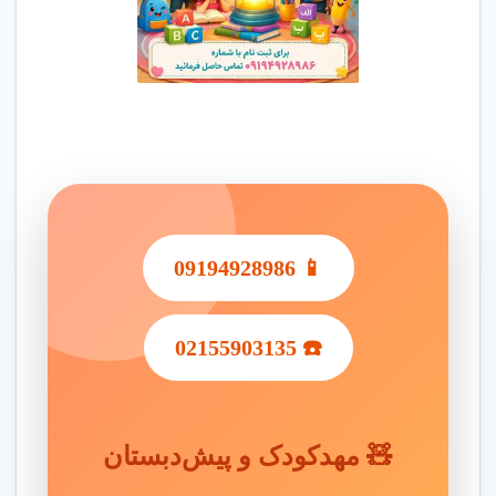
📱 09194928986
☎️ 02155903135
🧸 مهدکودک و پیش‌دبستان