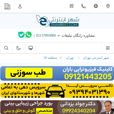
مشاوره رایگان تبلیغات
02137893000
|
شهر اینترنتی تهران
تهران
منطقه 20