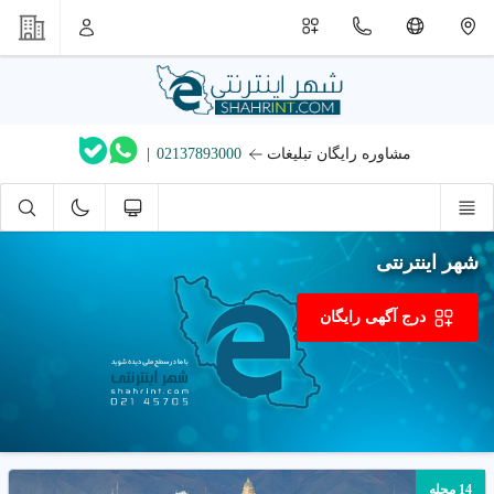
مشاوره رایگان تبلیغات
02137893000
|
شهر اینترنتی
درج آگهی رایگان
14 محله