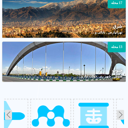
17 محله
شرق
تهرانپارس , بابائی و ...
13 محله
جنوب
شوش , شهر ری , دولت آباد و...