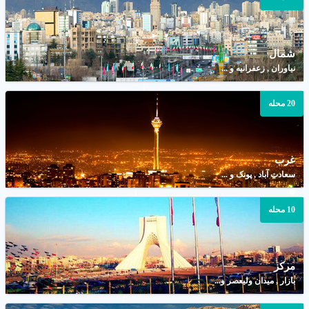
شمال
نیاوران , زعفرانیه و ...
20 محله
غرب
سعادت آباد , پونک و ...
10 محله
مرکز
بازار , میدان ولیعصر و...