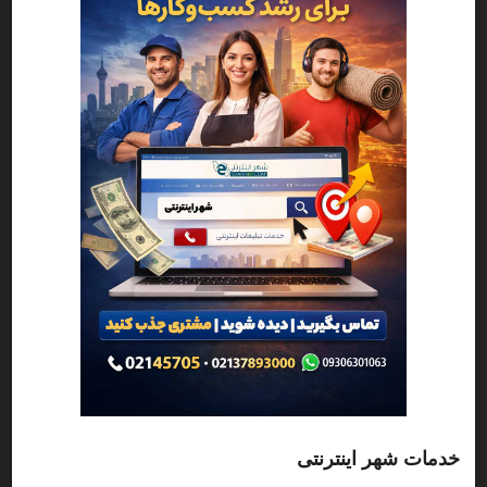
مهدکودک و پیش‌دبستانی نارگل آموزش خلاق
8
محیط امن
مهدکودک و پیش دبستانی نارگل برمبنای
مهدکودک و پیش دبستانی
ایجاد زیر ساخت آموزشی ، براساس آموزش های شناختی و ارایه ی
چشم انداز علمی_هنری و تربیتی با تکیه بر کادری مجرب
5
ایران، استان تهران، شهر ری، شیخ اکبری، منطقه ۲۰ شهر تهران،
مهدکودک و پیش دبستانی در شهرری
خدمات شهر اینترنتی