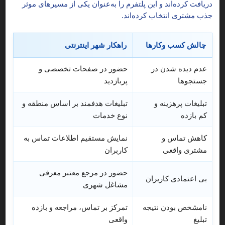
دریافت کرده‌اند و این پلتفرم را به‌عنوان یکی از مسیرهای موثر
جذب مشتری انتخاب کرده‌اند.
فروشگاه لاستیک و رینگ محمدیان فروشگاه
لاستیک فروشی و رینگ
لاستیک و رینگ محمدیان پخش انواع لاستیک خارجی پخش انواع تیوپ
چالش کسب وکارها
راهکار شهر اینترنتی
ایرانی و خارجی اسپرت فابریک مدل بالا
5
عدم دیده شدن در
حضور در صفحات تخصصی و
جستجوها
پربازدید
تهران خ امیرکبیر چراغ برق
لاستیک فروشی و رینگ در منطقه 2
تبلیغات پرهزینه و
تبلیغات هدفمند بر اساس منطقه و
کم بازده
نوع خدمات
تماس
بیشتر
کاهش تماس و
نمایش مستقیم اطلاعات تماس به
مشتری واقعی
کاربران
حضور در مرجع معتبر معرفی
بی اعتمادی کاربران
مشاغل شهری
نامشخص بودن نتیجه
تمرکز بر تماس، مراجعه و بازده
تبلیغ
واقعی