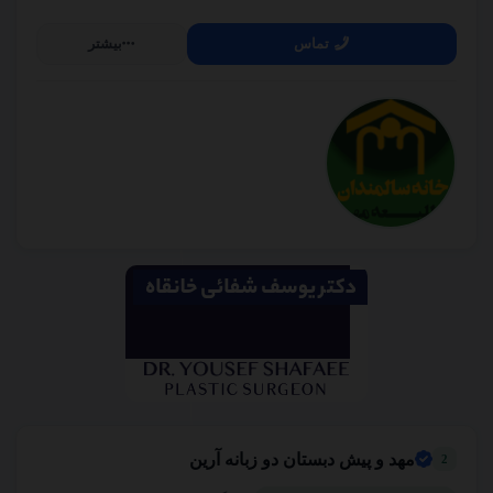
02122909216
تماس
بیشتر
سایت بانک مشاغل شهر اینترنتی
ستارخان
02137893000
سولاریوم زنانه الیاسی
منطقه 1
09913606040
مهدکودک و پیش‌دبستانی نارگل آموزش خلاق محیط امن
شهرری
02155903135
مهد و پیش دبستان دو زبانه آرین
2
لاستیک فروشی محمدیان