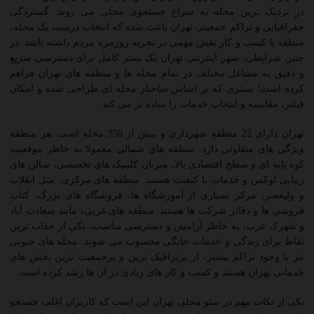
در نزدیک ترین محله به سراغ جستجوی محلی می روند. گستردگی
جغرافیایی و تراکم جمعیتی تهران باعث شده که انتخاب درست یک محله،
منطقه یا کسب و کار نقش مهمی در تجربه روزمره مردم داشته باشد. در
چنین شرایطی، شهر اینترنتی تهران یک بستر کامل برای دسترسی سریع
و دقیق به مشاغل مختلف در تمام محله ها و منطقه های تهران فراهم
کرده است؛ بستری که بر اساس ساختار محله ای طراحی شده و امکان
فیلتر، مقایسه و انتخاب خدمات را ساده تر می کند.
تهران دارای 22 منطقه شهرداری و بیش از 350 محله است. هر منطقه
ویژگی های متفاوتی دارد. منطقه های شمالی معمولا به خاطر موقعیت
کوه پایه ای و سطح اقتصادی بالا، میزبان کلینیک های تخصصی، سالن های
زیبایی لوکس و خدمات با کیفیت هستند. منطقه های مرکزی، مثل انقلاب
و ولیعصر، مرکز بسیاری از آموزشگاه ها، فروشگاه های بزرگ، کتاب
فروشی ها و دفاتر شرکت ها هستند. منطقه های غربی، مانند سعادت آباد
و شهرک غرب، به خاطر آرامش و دسترسی مناسب، یکی از جذاب ترین
نقاط برای زندگی و خدمات خانگی محسوب می شوند. محله های جنوبی
نیز با وجود تراکم بیشتر، از پرترافیک ترین و پرجمعیت ترین بخش های
خدماتی تهران هستند و کسب و کار های زیادی در آن ها رشد کرده است.
یکی از نکات مهم در سئو محلی تهران این است که کاربران اغلب جستجو