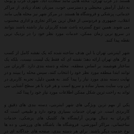
هستند. در غرب تهران، محله هایی مانند سعادت آباد، شهرک غرب و پونک
به دلیل آرامش محیطی و دسترسی خوب، میزبان تعداد زیادی از مراکز
خدماتی، پزشکی و فروشگاه ها هستند. در مرکز شهر نیز محله هایی مانند
انقلاب، جمهوری و فردوسی از فعال ترین مراکز تجاری و اداری محسوب
می شوند. همین تنوع گسترده باعث شده کاربران نیاز داشته باشند بتوانند
در سریع ترین زمان ممکن، خدمات مورد نظر خود را در نزدیک ترین
نقطه پیدا کنند.
شهر اینترنتی تهران با این هدف ساخته شده که یک نقشه کامل از کسب
و کار های تهران ارائه دهد؛ نقشه ای که فقط یک لیست نیست، بلکه یک
ساختار هوشمند بر اساس منطقه، محله و دسته بندی دارد. کاربران می
توانند ابتدا منطقه مورد نظر خود را انتخاب کنند، سپس محله را ببینند و در
نهایت دسته بندی مورد نیاز را پیدا کنند. به همین دلیل، تجربه کاربری در
این وب سایت بسیار ساده و سریع است و هر فرد با هر سطح آشنایی می
تواند به راحت ترین شکل ممکن اطلاعات مورد نیاز خود را پیدا کند.
یکی از مهم ترین ویژگی های شهر اینترنتی، دسته بندی های دقیق و
کاربردی است. در تهران خدمات بسیاری وجود دارد و طبیعی است که
کاربران به دنبال بهترین آرایشگاه ها، کلینیک های پزشکی، خدمات
ساختمانی، مراکز آموزشی، فروشگاه ها، باشگاه های ورزشی و ده ها
نوع خدمت دیگر باشند. برای هر دسته بندی، صفحه های جداگانه ای در