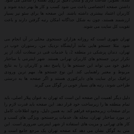
شده، تصویر، ساعت کاری و مکان دقیق بر روی نقشه را شامل می شود.
داشتن صفحه اختصاصی باعث می شود کسب و کار ها بهتر دیده شوند و
کاربران اعتماد بیشتری داشته باشند. این صفحه ها برای سئو نیز بسیار
ارزشمند هستند، چون به شکل جداگانه امکان رتبه گرفتن دارند و باعث
تقویت کل سایت می شوند.
تهران شهری است که روزانه هزاران جستجوی محلی در آن انجام می
شود. مثلا جستجو هایی مانند آرایشگاه نزدیک من، رستوران خوب در
تهران، دندان پزشکی در منطقه 2، یا خدمات فنی در سعادت آباد، از پر
تکرار ترین جستجو های کاربران تهرانی هستند. شهر اینترنتی با ساختار
دقیق خود می تواند این جستجو ها را پاسخ دهد و کاربران را به نتایج
مربوط و معتبر راهنمایی کند. این نوع جستجو ها، مهم ترین ورودی
ترافیک برای سایت های دایرکتوری هستند و اگر صفحه ها به درستی
طراحی شوند، رتبه های بسیار خوبی در گوگل می گیرند.
دلیل دیگر اهمیت این صفحه این است که تهران به عنوان پیلار اصلی، باید
تمام منطقه ها را زیرساخت خود قرار دهد. این صفحه باید قدرت لازم را
برای صفحات زیرمجموعه فراهم کند. به همین دلیل، وجود اطلاعات کامل
در مورد ساختار تهران، محله ها، خدمات پرجستجو، ویژگی های کسب و
کار های تهرانی و مزیت های استفاده از شهر اینترنتی ضروری است. این
متن به گوگل نشان می دهد که صفحه تهران یک مرجع جامع است و