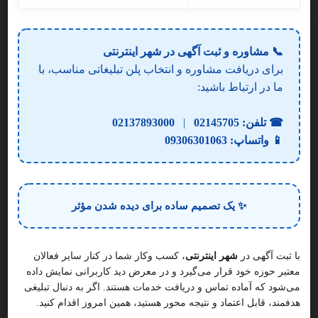
📞 مشاوره و ثبت آگهی در شهر اینترنتی
برای دریافت مشاوره و انتخاب پلن تبلیغاتی مناسب، با
ما در ارتباط باشید:
☎ تلفن:
02145705
|
02137893000
مرجع نیازمندی های پیام اول | معرفی
📱 واتساپ:
09306301063
10
مشاغل
سایت پیام اول مرجع جامع معرفی اصناف و
کانون تبلیغاتی
کسب‌وکارها در ایران است که اطلاعات دقیق مشاغل را ارائه داده و به
✨ یک تصمیم ساده برای دیده شدن مؤثر
بهبود دیده‌شدن آن‌ها در جستجوی گوگل کمک می‌کند.
5
%3 تخفیف
با ثبت آگهی در
شهر اینترنتی
، کسب وکار شما در کنار سایر فعالان
تهران، اشرفی اصفهانی، ابتدای جلال آل احمد، پلاک 192، ساختما
معتبر حوزه خود قرار می‌گیرد و در معرض دید کاربرانی نمایش داده
می‌شود که آماده تماس و دریافت خدمات هستند. اگر به دنبال تبلیغی
کانون تبلیغاتی در اشرفی اصفهانی
هدفمند، قابل اعتماد و نتیجه محور هستید، همین امروز اقدام کنید.