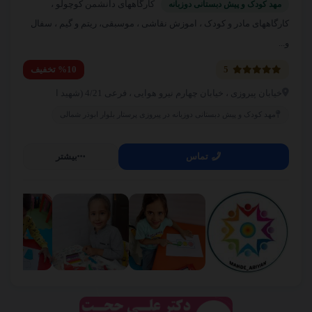
کارگاههای دانشمن کوچولو ،
منطقه 2
مهد کودک و پیش دبستانی دوزبانه
کارگاههای مادر و کودک ، اموزش نقاشی ، موسبقی، ریتم و گیم ، سفال
02133915310
و...
مرجع نیازمندی های پیام اول | معرفی مشاغل
5
%10 تخفیف
اشرفی اصفهانی
خیابان پیروزی ، خیابان چهارم نیرو هوایی ، فرعی 4/21 (شهید ا
02144386106
مهد کودک و پیش دبستانی دوزبانه در پیروزی پرستار بلوار ابوذر شمالی
تماس
بیشتر