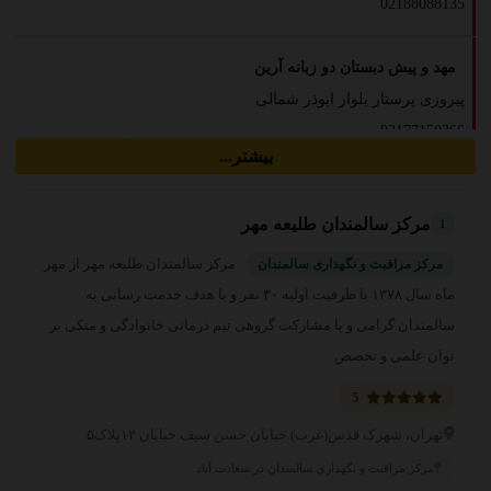
02188088135
مهد و پیش دبستان دو زبانه آرین
پیروزی پرستار بلوار ابوذر شمالی
02177150366
بیشتر...
کارشناس تخصصی زخم و استومی مهرداد مرادیان
مرکز سالمندان طلیعه مهر
1
نیاوران منظریه
09198350535
مرکز سالمندان طلیعه مهر از مهر
مرکز مراقبت و نگهداری سالمندان
ماه سال ۱۳۷۸ با ظرفیت اولیه ۳۰ نفر و با هدف خدمت رسانی به
سالن زیبایی سارا مولایی
سالمندان گرامی و با مشارکت گروهی تیم درمانی خانوادگی و متکی بر
اندرزگو
توان علمی و تخصص
02126851304
5
تهران، شهرک قدس(غرب).خیابان حسن سیف.خیابان ۱۲پلاک۵
مرکز ارزیابی و شنوایی سمعک برتر
مرکز مراقبت و نگهداری سالمندان در سعادت آباد
قیطریه شریعتی