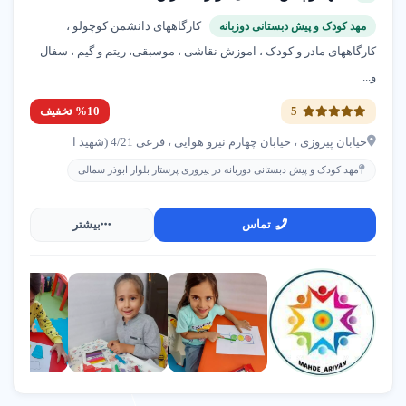
لاستیک فروشی محمدیان
کارگاههای دانشمن کوچولو ،
منطقه 2
مهد کودک و پیش دبستانی دوزبانه
کارگاههای مادر و کودک ، اموزش نقاشی ، موسبقی، ریتم و گیم ، سفال
02133915310
و...
مرجع نیازمندی های پیام اول | معرفی مشاغل
5
%10 تخفیف
اشرفی اصفهانی
خیابان پیروزی ، خیابان چهارم نیرو هوایی ، فرعی 4/21 (شهید ا
02144386106
مهد کودک و پیش دبستانی دوزبانه در پیروزی پرستار بلوار ابوذر شمالی
تماس
بیشتر