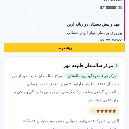
02188088135
مهد و پیش دبستان دو زبانه آرین
پیروزی پرستار بلوار ابوذر شمالی
02177150366
بیشتر...
کارشناس تخصصی زخم و استومی مهرداد مرادیان
مرکز سالمندان طلیعه مهر
1
نیاوران منظریه
09198350535
مرکز سالمندان طلیعه مهر از مهر
مرکز مراقبت و نگهداری سالمندان
ماه سال ۱۳۷۸ با ظرفیت اولیه ۳۰ نفر و با هدف خدمت رسانی به
سالن زیبایی سارا مولایی
سالمندان گرامی و با مشارکت گروهی تیم درمانی خانوادگی و متکی بر
اندرزگو
توان علمی و تخصص
02126851304
5
تهران، شهرک قدس(غرب).خیابان حسن سیف.خیابان ۱۲پلاک۵
مرکز ارزیابی و شنوایی سمعک برتر