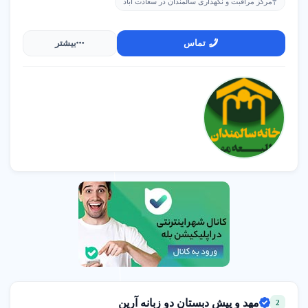
مرکز مراقبت و نگهداری سالمندان در سعادت آباد
قیطریه شریعتی
02122909216
تماس
بیشتر
سایت بانک مشاغل شهر اینترنتی
ستارخان
02137893000
سولاریوم زنانه الیاسی
منطقه 1
09913606040
مهدکودک و پیش‌دبستانی نارگل آموزش خلاق محیط امن
شهرری
02155903135
مهد و پیش دبستان دو زبانه آرین
2