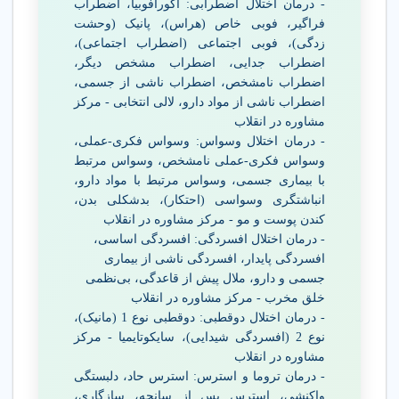
- درمان اختلال اضطرابی: آگورافوبیا، اضطراب
فراگیر، فوبی خاص (هراس)، پانیک (وحشت
زدگی)، فوبی اجتماعی (اضطراب اجتماعی)،
اضطراب جدایی، اضطراب مشخص دیگر،
اضطراب نامشخص، اضطراب ناشی از جسمی،
اضطراب ناشی از مواد دارو، لالی انتخابی - مرکز
مشاوره در انقلاب
- درمان اختلال وسواس: وسواس فکری-عملی،
وسواس فکری-عملی نامشخص، وسواس مرتبط
با بیماری جسمی، وسواس مرتبط با مواد دارو،
انباشتگری وسواسی (احتکار)، بدشکلی بدن،
کندن پوست و مو - مرکز مشاوره در انقلاب
- درمان اختلال افسردگی: افسردگی اساسی،
افسردگی پایدار، افسردگی ناشی از بیماری
جسمی و دارو، ملال پیش از قاعدگی، بی‌نظمی
خلق مخرب - مرکز مشاوره در انقلاب
- درمان اختلال دوقطبی: دوقطبی نوع 1 (مانیک)،
نوع 2 (افسردگی شیدایی)، سایکوتایمیا - مرکز
مشاوره در انقلاب
- درمان تروما و استرس: استرس حاد، دلبستگی
واکنشی، استرس پس از سانحه، سازگاری،