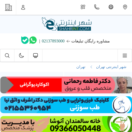
مشاوره رایگان تبلیغات
02137893000
|
شهر اینترنتی تهران
تهران