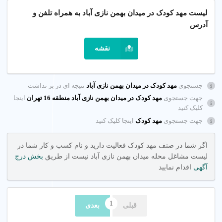
1. چگونه مهد کودک خوب پیدا کنیم؟
لیست مهد کودک در میدان بهمن نازی آباد به همراه تلفن و
آدرس
برای یافتن مهد کودک خوب در میدان بهمن نازی آباد تهران، نظرات
والدین را بررسی کنید و از پلتفرم شهر اینترنتی برای یافتن مهدهای
نقشه
معتبر با امکانات مدرن استفاده کنید.
چگونه انتخاب کنیم؟
جستجوی
مهد کودک در میدان بهمن نازی آباد
نتیجه ای در بر نداشت
مهد کودک های دارای مجوز رسمی و مربی های با تجربه در آموزش
جهت جستجوی
مهد کودک در میدان بهمن نازی آباد منطقه 16 تهران
اینجا
کلیک کنید
کودکان را انتخاب کنید.
جهت جستجوی
مهد کودک
اینجا کلیک کنید
نکات کلیدی
اگر شما در صنف مهد کودک فعالیت دارید و نام کسب و کار شما در
نظرات والدین
: نظرات مثبت نشان دهنده کیفیت خدمات مهد
لیست مشاغل محله میدان بهمن نازی آباد نیست از طریق
بخش درج
کودک است.
آگهی
اقدام نمایید
تخصص مربی ها
: مهد باید مربی های آموزش دیده در
روش‌های Montessori داشته باشد.
ایمنی و امکانات
: مهد کودک با دوربین مدار بسته و محیط
قبلی
بعدی
ایمن انتخاب کنید.