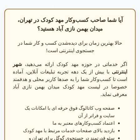
کودکان در میدان بهمن نازی آباد
●
روانشناس کودک
: خدمات
تهران.
روانشناسی برای رشد عاطفی
●
مربی Montessori
: آموزش با
آیا شما صاحب کسب‌وکار مهد کودک در تهران،
کودکان در میدان بهمن نازی آباد
روش Montessori توسط مربی
میدان بهمن نازی آباد هستید؟
تهران با کادر متخصص.
های با تجربه در میدان بهمن
نازی آباد تهران برای رشد
حالا بهترین زمان برای دیده‌شدن کسب و کار شما در
کودکان.
جستجوی اینترنتی است!
اگر خدماتی در حوزه مهد کودک ارائه می‌دهید،
شهر
اینترنتی
با بیش از یک دهه تجربه تبلیغات آنلاین، آماده
است تا کسب‌وکار شما را به صدها کاربر محلی و هدفمند
خصوصا در لیست مهد کودک میدان بهمن نازی آباد
معرفی نماید.
صفحه وب کاتالوگ فوق حرفه ای با امکانات یک
سایت و فراتر از آن
اعتماد کسب‌وکارهای معتبر به ما
مشاوره مهد کودک
بازدید بالای صفحات خدمات مرتبط با مهد کودک
سئو قدرتمند در جستجوی گوگل برای تهران و