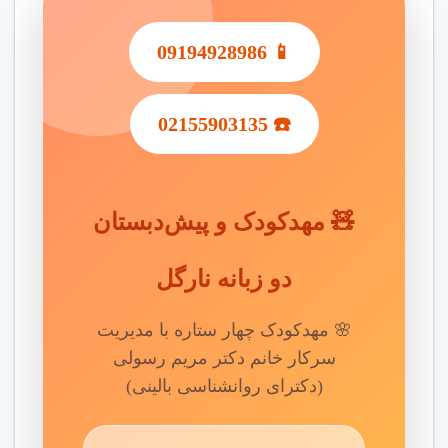
برای ثبت نام در مهد کودک در میدان بهمن نازی آباد تهران، نیازهای
کودک (مثل آموزش دو زبانه یا برنامه پاره وقت) را مشخص کنید و با
📱 09194928986
مهد معتبر تماس بگیرید.
مراحل اقدام
☎️ 02155903135
مشاوران حرفه ای شما را در انتخاب برنامه آموزشی و امکانات مهد
کودک راهنمایی می کنند.
نکات مهم
🧸 مهدکودک و پیش‌دبستان
مشخص کردن نیازها
: نیازهای آموزشی و برنامه زمانی کودک
را مشخص کنید.
دو زبانه نارگل
امکانات مدرن
: از وجود دوربین مدار بسته و فضای بازی
مطمئن شوید.
🌸 مهدکودک چهار ستاره با مدیریت
گارانتی رضایت
: مهد کودک با گارانتی رضایت والدین انتخاب
سرکار خانم دکتر مریم رسولی
کنید.
(دکترای روانشناسی بالینی)
5. نکات مهم برای اطمینان از کیفیت مهد کودک