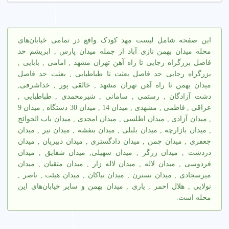
2. شهریه مهد کودک چقدر است؟
شهریه مهد کودک در میدان بهمن نازی آباد تهران به امکانات (مثل
این صفحه شامل لیست مهد کودک واقع در تمامی خیابان‌های
آموزش دو زبانه یا دوربین مدار بسته) و ساعت کاری بستگی دارد.
محله میدان بهمن نازی آباد از جمله میدان پارس , ابریشم حد
برای تخمین دقیق، مشاوره رایگان بگیرید.
فاصل بزرگراه رجایی تا راه آهن تهران مشهد , امامی , بابایی ,
بزرگراه رجایی حد فاصل بعثت تا طباطبایی , بعثت حد فاصل
عوامل مؤثر بر شهریه
میدان بهمن تا راه آهن تهران مشهد , خالقی پور , خداشرفی,
دشت آزادگان , رستمی , سامانی , شیرمحمدی , طباطبایی ,
نوع برنامه (تمام وقت یا پاره وقت)، آموزش‌های ویژه (مثل زبان
عراقی , فاطمی , مشهدی , میدان 14 , میدان 30 دستگاه , میدان 9
انگلیسی)، و امکانات (مثل فضای بازی) بر شهریه تأثیر می گذارد.
, میدان آزادی , میدان اطلسی , میدان امجدی , میدان باب الحوائج
, میدان بازارچه , میدان بلبلی , میدان بنفشه , میدان تیر , میدان
راه های کاهش هزینه
جعفری , میدان چمن , میدان دادگستری , میدان دبیریان , میدان
دردشت , میدان زرگر , میدان سهیلی, میدان شقایق , میدان
مقایسه شهریه
: شهریه مهد کودک های مختلف در میدان
فردوسی , میدان لاله , میدان لاله زار , میدان متقیان , میدان
بهمن نازی آباد تهران را مقایسه کنید.
میرسجادی , میدان نسترن , میدان نیاکان , میدان هیئت , ناصر ,
مشاوره رایگان
: از مشاوره برای تخمین هزینه استفاده کنید.
نولایی , هلال احمر , یاری , میدان بهمن و سایر خیابان‌های این
برنامه پاره وقت
: انتخاب برنامه پاره وقت هزینه‌ها را کاهش
محله است.
می‌دهد.
3. چرا انتخاب مهد کودک معتبر مهم است؟