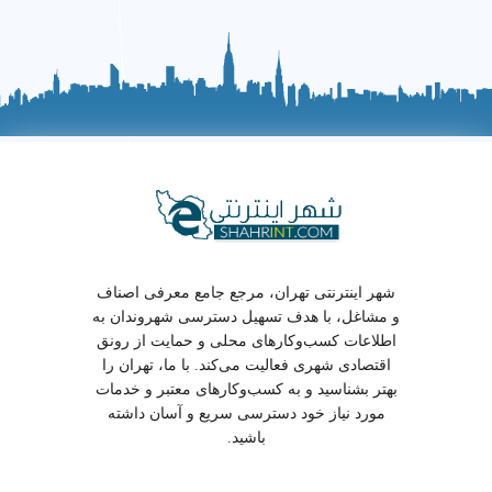
✔
مهد کودک های تخصصی با برنامه‌های آموزشی متنوع را
انتخاب کنید.
نکات کلیدی برای انتخاب مهد کودک
✔
قبل از ثبت نام، با مربی ها مشورت کنید.
✔
از وجود امکانات مدرن و ایمن مطمئن شوید.
✔
از خدمات پشتیبانی پس از ثبت نام استفاده کنید.
✔
از مهد کودک های بدون مجوز رسمی اجتناب کنید.
شهر اینترنتی تهران، مرجع جامع معرفی اصناف
چگونه بهترین مربی مهد کودک در میدان بهمن نازی آباد
و مشاغل، با هدف تسهیل دسترسی شهروندان به
تهران پیدا کنیم؟
اطلاعات کسب‌وکارهای محلی و حمایت از رونق
اقتصادی شهری فعالیت می‌کند. با ما، تهران را
✔
سوابق مربی ها را در پلتفرم شهر اینترنتی بررسی کنید.
بهتر بشناسید و به کسب‌وکارهای معتبر و خدمات
مورد نیاز خود دسترسی سریع و آسان داشته
✔
از تخصص مربی در آموزش کودکان مطمئن شوید.
باشید.
✔
به مربی های با نظرات مثبت اولویت دهید.