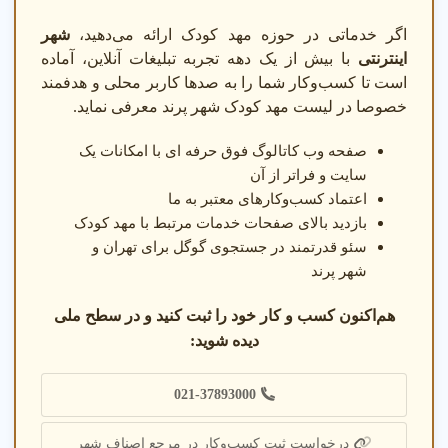
قبل از ثبت نام
اگر خدماتی در حوزه مهد کودک ارائه می‌دهید،
شهر
اینترنتی
با بیش از یک دهه تجربه تبلیغات آنلاین، آماده
امکانات مهد مثل فضای بازی و ایمنی کودک را با مشاوران بررسی
است تا کسب‌وکار شما را به صدها کاربر محلی و هدفمند
کنید.
خصوصا در لیست مهد کودک شهر پرند معرفی نماید.
بعد از ثبت نام
صفحه وب کاتالوگ فوق حرفه ای با امکانات یک
سایت و فراتر از آن
ارزیابی عملکرد
: پیشرفت کودک را پس از ثبت نام بررسی
کنید.
اعتماد کسب‌وکارهای معتبر به ما
گارانتی رضایت
: از گارانتی رضایت برای مشکلات احتمالی
بازدید بالای صفحات خدمات مرتبط با مهد کودک
استفاده کنید.
سئو قدرتمند در جستجوی گوگل برای تهران و
پشتیبانی
: با مهد کودک برای پشتیبانی تماس بگیرید.
شهر پرند
دو نمونه خدمات پرتقاضای مهد کودک
هم‌اکنون کسب و کار خود را ثبت کنید و در سطح ملی
دیده شوید:
مهد کودک دو زبانه
021-37893000
4.9
★★★★★
درخواست ثبت کسب‌وکار در مرجع اصناف شهر