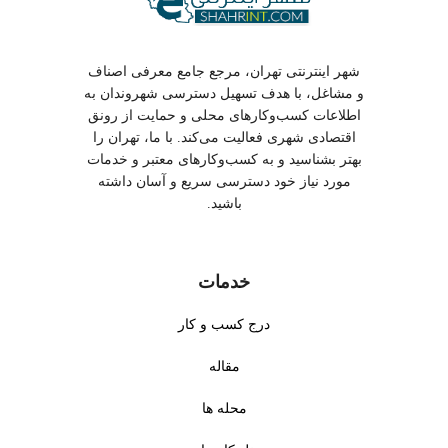
شهریه مهد کودک در شهر پرند تهران چقدر
است؟
شهر اینترنتی تهران، مرجع جامع معرفی اصناف
آیا مهد کودک با دوربین مدار بسته در شهر پرند
و مشاغل، با هدف تسهیل دسترسی شهروندان به
اطلاعات کسب‌وکارهای محلی و حمایت از رونق
تهران وجود دارد؟
اقتصادی شهری فعالیت می‌کند. با ما، تهران را
بهتر بشناسید و به کسب‌وکارهای معتبر و خدمات
سن مناسب برای مهد کودک چیست؟
مورد نیاز خود دسترسی سریع و آسان داشته
باشید.
آیا آموزش در مهد کودک پیچیده است؟
خدمات
خدمات تخصصی مهد کودک در شهر
درج کسب و کار
پرند تهران
مقاله
●
آموزش مفاهیم پایه
: آموزش
محله ها
●
سرویس رفت و برگشت
:
نقاشی، موسیقی، و مفاهیم پایه
سرویس ایمن رفت و برگشت