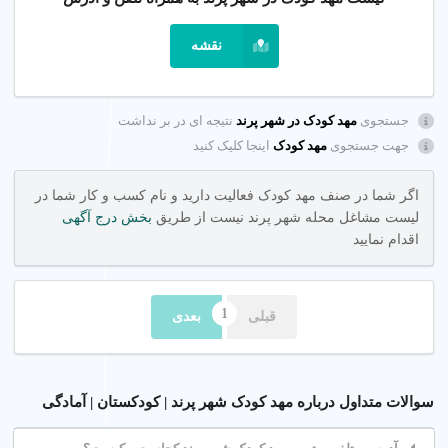
برای یافتن مهد کودک خوب در شهر پرند تهران، نظرات والدین را
بررسی کنید و از پلتفرم شهر اینترنتی برای یافتن مهدهای معتبر با
نقشه
امکانات مدرن استفاده کنید.
چگونه انتخاب کنیم؟
جستجوی
مهد کودک در شهر پرند
نتیجه ای در بر نداشت
جهت جستجوی
مهد کودک
اینجا کلیک کنید
مهد کودک های دارای مجوز رسمی و مربی های با تجربه در آموزش
کودکان را انتخاب کنید.
اگر شما در صنف مهد کودک فعالیت دارید و نام کسب و کار شما در
نکات کلیدی
لیست مشاغل محله شهر پرند نیست از طریق
بخش درج آگهی
اقدام نمایید
نظرات والدین
: نظرات مثبت نشان دهنده کیفیت خدمات مهد
کودک است.
تخصص مربی ها
: مهد باید مربی های آموزش دیده در
قبلی
بعدی
روش‌های Montessori داشته باشد.
ایمنی و امکانات
: مهد کودک با دوربین مدار بسته و محیط
ایمن انتخاب کنید.
سوالات متداول درباره مهد کودک شهر پرند | کودکستان | آمادگی
2. شهریه مهد کودک چقدر است؟