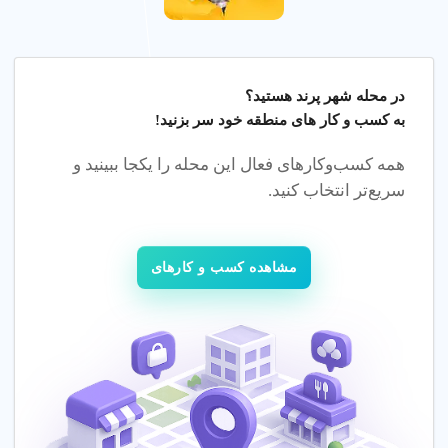
فکری و عاطفی کودک شما را تضمین می کند.
مزایای مهد کودک معتبر
مهد کودک های حرفه ای در شهر پرند تهران خدمات آموزشی با
در محله
شهر پرند هستید؟
کیفیت و امکانات مدرن با گارانتی رضایت ارائه می کنند.
به کسب و کار های منطقه خود سر بزنید!
همه کسب‌وکارهای فعال این محله را یکجا ببینید و
دلایل استفاده
سریع‌تر انتخاب کنید.
محیط ایمن
: تضمین ایمنی کودک با دوربین مدار بسته و
فضای بازی.
مربی های حرفه ای
: آموزش توسط مربی های با تجربه در
مشاهده کسب و کارهای
شهر پرند تهران.
برنامه آموزشی
: آموزش مفاهیم پایه و تقویت هوش هیجانی
کودکان.
4. مراحل ثبت نام در مهد کودک
برای ثبت نام در مهد کودک در شهر پرند تهران، نیازهای کودک (مثل
آموزش دو زبانه یا برنامه پاره وقت) را مشخص کنید و با مهد معتبر