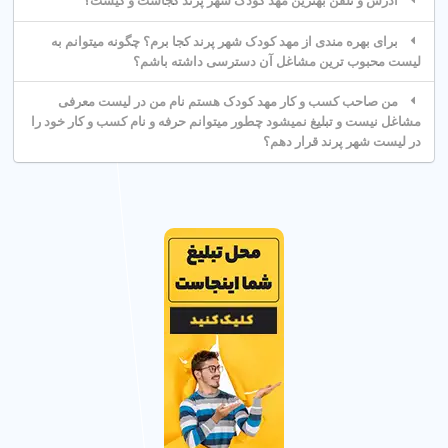
آدرس و تلفن بهترین مهد کودک شهر پرند کجاست و کیست؟
شهریه مهد کودک در شهر پرند تهران به امکانات (مثل آموزش دو
زبانه یا دوربین مدار بسته) و ساعت کاری بستگی دارد. برای تخمین
برای بهره مندی از مهد کودک شهر پرند کجا برم؟ چگونه میتوانم به
دقیق، مشاوره رایگان بگیرید.
لیست محبوب ترین مشاغل آن دسترسی داشته باشم؟
عوامل مؤثر بر شهریه
من صاحب کسب و کار مهد کودک هستم نام من در لیست معرفی
مشاغل نیست و تبلیغ نمیشود چطور میتوانم حرفه و نام کسب و کار خود را
در لیست شهر پرند قرار دهم؟
نوع برنامه (تمام وقت یا پاره وقت)، آموزش‌های ویژه (مثل زبان
انگلیسی)، و امکانات (مثل فضای بازی) بر شهریه تأثیر می گذارد.
راه های کاهش هزینه
مقایسه شهریه
: شهریه مهد کودک های مختلف در شهر پرند
تهران را مقایسه کنید.
مشاوره رایگان
: از مشاوره برای تخمین هزینه استفاده کنید.
برنامه پاره وقت
: انتخاب برنامه پاره وقت هزینه‌ها را کاهش
می‌دهد.
3. چرا انتخاب مهد کودک معتبر مهم است؟
مهد کودک معتبر با مربی های با تجربه و محیط شاد و ایمن، رشد