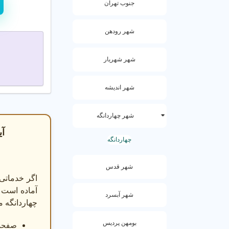
مهد کودک های ح
جنوب تهران
می کنند.
شهر رودهن
دلایل استفاده
محیط ای
شهر شهریار
مربی ها
برنامه 
شهر اندیشه
4. مراحل ثبت نام در مهد کودک
شهر چهاردانگه
برای ثبت نام د
آی
مشخص کنید و با
چهاردانگه
ح
مراحل اقدام
شهر قدس
اگر خدماتی 
مشاوران حرفه ا
آماده است 
شهر آبسرد
چهاردانگه م
نکات مهم
بومهن پردیس
صفحه 
مشخص کر