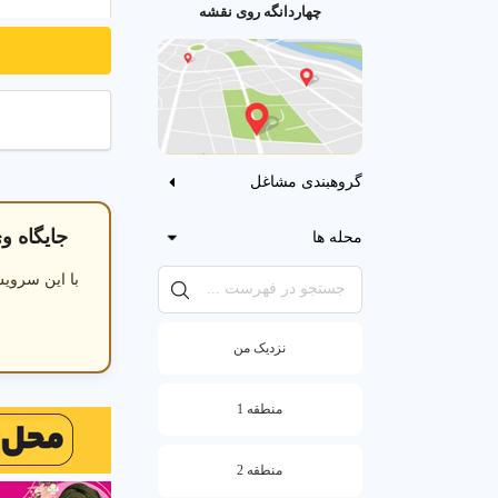
چهاردانگه روی نقشه
خدمات مهد کود
آموزش در م
گروهبندی مشاغل
جایگاه و
محله ها
با این سرویس
نزدیک من
منطقه 1
منطقه 2