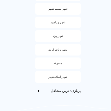
مهد کودک د
شهر نسیم شهر
★★★★★
شهر ورامین
آموزش زبان
حرفه ای در
ایمن با بر
شهر پرند
مهارت‌های 
شهر رباط کریم
سوالات متداول د
متفرقه
چگونه م
شهر اسلامشهر
شهریه م
پربازدید ترین مشاغل
آیا مهد 