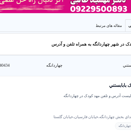
ی
مقاله های مرتبط
 در شهر چهاردانگه به همراه تلفن و آدرس
ستني
چهاردانگه
40434
 بابابستني
یست آدرس و تلفن مهد کودک در چهاردانگه
آموزش در مهد کودک
آموزش مفاهیم پایه، نقاشی، و موسیقی با مربی های با تجربه در محیطی شاد و
تداي بخش چهاردانگه،خيابان فارسیان،خيابان گلستا
هاردانگه