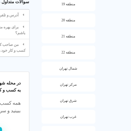
شهریه مهد کود
سوالات متداول د
منطقه 19
بستگی دارد. بر
آدرس و تلفن
منطقه 20
عوامل مؤثر بر 
برای بهره من
باشم؟
نوع برنامه (تم
منطقه 21
تأثیر می گذارد.
من صاحب کسب
کسب و کار خود ر
منطقه 22
راه های کاهش ه
مقایسه 
شمال تهران
مشاوره 
برنامه پ
در محله
شهر
مرکز تهران
به کسب و کا
3. چرا انتخاب مهد کودک معتبر مهم است؟
شرق تهران
همه کسب‌وک
مهد کودک معتب
ببینید و سری
غرب تهران
مزایای مهد کودک