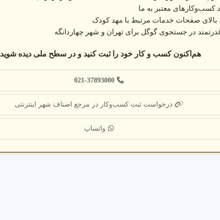
 کسب‌وکارهای معتبر به ما
 مدرن
: از وجود دوربین مدار بسته و فضای بازی مطمئن شوید.
د بالای صفحات خدمات مرتبط با مهد کودک
 رضایت
: مهد کودک با گارانتی رضایت والدین انتخاب کنید.
درتمند در جستجوی گوگل برای تهران و شهر چهاردانگه
هم‌اکنون کسب و کار خود را ثبت کنید و در سطح ملی دیده شوید:
 اعتبار مهد کودک و کیفیت امکانات را بررسی کنید. پس از ثبت نام، عملکرد مربی
021-37893000
درخواست ثبت کسب‌وکار در مرجع اصناف شهر اینترنتی
ل فضای بازی و ایمنی کودک را با مشاوران بررسی کنید.
واتساپ
عملکرد
: پیشرفت کودک را پس از ثبت نام بررسی کنید.
 رضایت
: از گارانتی رضایت برای مشکلات احتمالی استفاده کنید.
: با مهد کودک برای پشتیبانی تماس بگیرید.
دو نمونه خدمات پرتقاضای مهد کودک