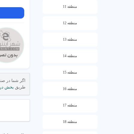
☰
راهنما
منطقه 11
1. چگونه مهد کودک خوب پیدا کنیم؟
منطقه 12
برای یافتن مهد
منطقه 13
یافتن مهدهای مع
چگونه انتخاب کن
منطقه 14
مهد کودک های د
منطقه 15
اگر شما در صن
نکات کلیدی
طریق
بخش در
منطقه 16
نظرات و
تخصص م
منطقه 17
ایمنی و 
منطقه 18
2. شهریه مهد کودک چقدر است؟