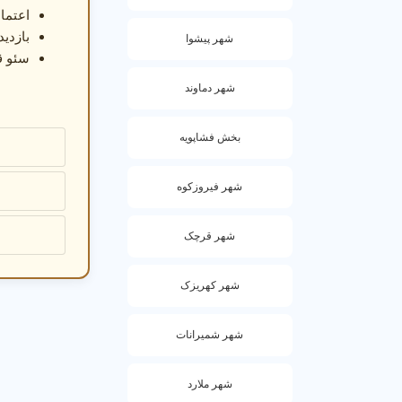
اعتماد
امکانات
بازدی
گارانتی
شهر پیشوا
سئو ق
5. نکات مهم برای اطمینان از کیفیت مهد کودک
شهر دماوند
قبل از ثبت نام،
بخش فشاپویه
قبل از ثبت نام
شهر فیروزکوه
امکانات مهد مث
شهر قرچک
بعد از ثبت نام
ارزیابی 
شهر کهریزک
گارانتی
پشتیبانی
شهر شمیرانات
شهر ملارد