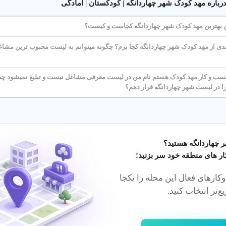
ک در شهر چهاردانگه تهران به امکانات (مثل آموزش دو زبانه یا دوربین مدا
رباره مهد کودک شهر چهاردانگه | کودکستان | آمادگی
ای تخمین دقیق، مشاوره رایگان بگیرید.
 بهترین مهد کودک شهر چهاردانگه کجاست و کیست؟
شهریه
دی از مهد کودک شهر چهاردانگه کجا برم؟ چگونه میتوانم به لیست محبوب ترین مش
ام وقت یا پاره وقت)، آموزش‌های ویژه (مثل زبان انگلیسی)، و امکانات (مثل
 و کار مهد کودک هستم نام من در لیست معرفی مشاغل نیست و تبلیغ نمیشود چطور
ا در لیست شهر چهاردانگه قرار دهم؟
زینه
شهریه
: شهریه مهد کودک های مختلف در شهر چهاردانگه تهران را مقایسه کنید.
رایگان
: از مشاوره برای تخمین هزینه استفاده کنید.
اره وقت
: انتخاب برنامه پاره وقت هزینه‌ها را کاهش می‌دهد.
 چهاردانگه هستید؟
ر های منطقه خود سر بزنید!
ارهای فعال این محله را یکجا
ر با مربی های با تجربه و محیط شاد و ایمن، رشد فکری و عاطفی کودک شما ر
ع‌تر انتخاب کنید.
 معتبر