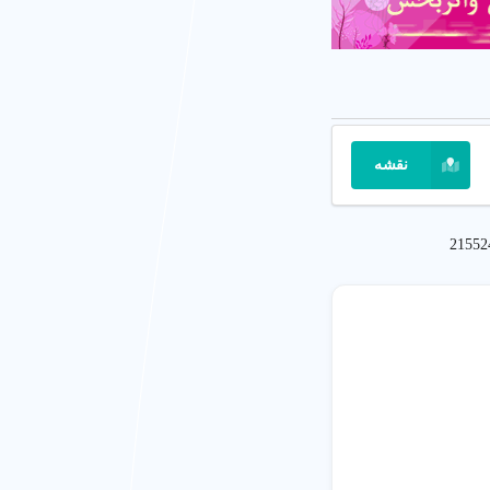
نقشه
21552
 ایمن.