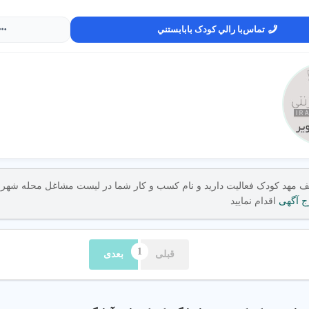
ی جامع مهد کودک در شهر چهاردانگه تهران
تماس
با رالي کودک بابابستني
 کودک خوب در شهر چهاردانگه تهران، نظرات والدین را بررسی کنید و از پلتف
تبر با امکانات مدرن استفاده کنید.
یم؟
ارای مجوز رسمی و مربی های با تجربه در آموزش کودکان را انتخاب کنید.
ف مهد کودک فعالیت دارید و نام کسب و کار شما در لیست مشاغل محله شهر چ
ج آگهی
اقدام نمایید
الدین
: نظرات مثبت نشان دهنده کیفیت خدمات مهد کودک است.
ربی ها
: مهد باید مربی های آموزش دیده در روش‌های Montessori داشته باشد.
امکانات
: مهد کودک با دوربین مدار بسته و محیط ایمن انتخاب کنید.
قبلی
بعدی