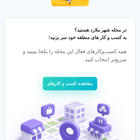
فکری و عاطفی کودک شما را تضمین می کند.
مزایای مهد کودک معتبر
مهد کودک های حرفه ای در شهر ملارد تهران خدمات آموزشی با
در محله
شهر ملارد هستید؟
کیفیت و امکانات مدرن با گارانتی رضایت ارائه می کنند.
به کسب و کار های منطقه خود سر بزنید!
همه کسب‌وکارهای فعال این محله را یکجا ببینید و
دلایل استفاده
سریع‌تر انتخاب کنید.
محیط ایمن
: تضمین ایمنی کودک با دوربین مدار بسته و
فضای بازی.
مربی های حرفه ای
: آموزش توسط مربی های با تجربه در
مشاهده کسب و کارهای
شهر ملارد تهران.
برنامه آموزشی
: آموزش مفاهیم پایه و تقویت هوش هیجانی
کودکان.
4. مراحل ثبت نام در مهد کودک
برای ثبت نام در مهد کودک در شهر ملارد تهران، نیازهای کودک (مثل
آموزش دو زبانه یا برنامه پاره وقت) را مشخص کنید و با مهد معتبر