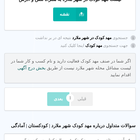
برای یافتن مهد کودک خوب در شهر ملارد تهران، نظرات والدین را
بررسی کنید و از پلتفرم شهر اینترنتی برای یافتن مهدهای معتبر با
نقشه
امکانات مدرن استفاده کنید.
چگونه انتخاب کنیم؟
جستجوی
مهد کودک در شهر ملارد
نتیجه ای در بر نداشت
جهت جستجوی
مهد کودک
اینجا کلیک کنید
مهد کودک های دارای مجوز رسمی و مربی های با تجربه در آموزش
کودکان را انتخاب کنید.
اگر شما در صنف مهد کودک فعالیت دارید و نام کسب و کار شما در
نکات کلیدی
لیست مشاغل محله شهر ملارد نیست از طریق
بخش درج آگهی
اقدام نمایید
نظرات والدین
: نظرات مثبت نشان دهنده کیفیت خدمات مهد
کودک است.
تخصص مربی ها
: مهد باید مربی های آموزش دیده در
قبلی
بعدی
روش‌های Montessori داشته باشد.
ایمنی و امکانات
: مهد کودک با دوربین مدار بسته و محیط
ایمن انتخاب کنید.
سوالات متداول درباره مهد کودک شهر ملارد | کودکستان | آمادگی
2. شهریه مهد کودک چقدر است؟