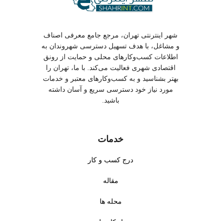
شهریه مهد کودک در شهر ملارد تهران چقدر
است؟
شهر اینترنتی تهران، مرجع جامع معرفی اصناف
آیا مهد کودک با دوربین مدار بسته در شهر ملارد
و مشاغل، با هدف تسهیل دسترسی شهروندان به
اطلاعات کسب‌وکارهای محلی و حمایت از رونق
تهران وجود دارد؟
اقتصادی شهری فعالیت می‌کند. با ما، تهران را
بهتر بشناسید و به کسب‌وکارهای معتبر و خدمات
سن مناسب برای مهد کودک چیست؟
مورد نیاز خود دسترسی سریع و آسان داشته
باشید.
آیا آموزش در مهد کودک پیچیده است؟
خدمات
خدمات تخصصی مهد کودک در شهر
درج کسب و کار
ملارد تهران
مقاله
●
آموزش مفاهیم پایه
: آموزش
محله ها
●
سرویس رفت و برگشت
:
نقاشی، موسیقی، و مفاهیم پایه
سرویس ایمن رفت و برگشت