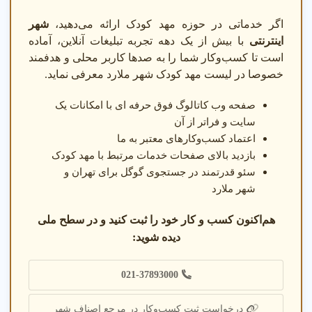
قبل از ثبت نام
اگر خدماتی در حوزه مهد کودک ارائه می‌دهید،
شهر
اینترنتی
با بیش از یک دهه تجربه تبلیغات آنلاین، آماده
امکانات مهد مثل فضای بازی و ایمنی کودک را با مشاوران بررسی
است تا کسب‌وکار شما را به صدها کاربر محلی و هدفمند
کنید.
خصوصا در لیست مهد کودک شهر ملارد معرفی نماید.
بعد از ثبت نام
صفحه وب کاتالوگ فوق حرفه ای با امکانات یک
سایت و فراتر از آن
ارزیابی عملکرد
: پیشرفت کودک را پس از ثبت نام بررسی
کنید.
اعتماد کسب‌وکارهای معتبر به ما
گارانتی رضایت
: از گارانتی رضایت برای مشکلات احتمالی
بازدید بالای صفحات خدمات مرتبط با مهد کودک
استفاده کنید.
سئو قدرتمند در جستجوی گوگل برای تهران و
پشتیبانی
: با مهد کودک برای پشتیبانی تماس بگیرید.
شهر ملارد
دو نمونه خدمات پرتقاضای مهد کودک
هم‌اکنون کسب و کار خود را ثبت کنید و در سطح ملی
دیده شوید:
مهد کودک دو زبانه
021-37893000
4.9
★★★★★
درخواست ثبت کسب‌وکار در مرجع اصناف شهر