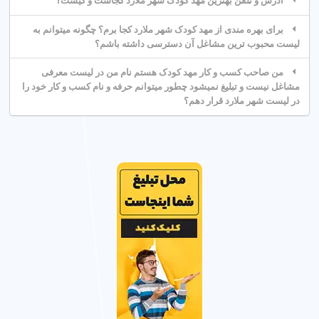
آدرس و تلفن بهترین مهد کودک شهر ملارد کجاست و کیست؟
شهریه مهد کودک در شهر ملارد تهران به امکانات (مثل آموزش دو
زبانه یا دوربین مدار بسته) و ساعت کاری بستگی دارد. برای تخمین
برای بهره مندی از مهد کودک شهر ملارد کجا برم؟ چگونه میتوانم به
دقیق، مشاوره رایگان بگیرید.
لیست محبوب ترین مشاغل آن دسترسی داشته باشم؟
عوامل مؤثر بر شهریه
من صاحب کسب و کار مهد کودک هستم نام من در لیست معرفی
مشاغل نیست و تبلیغ نمیشود چطور میتوانم حرفه و نام کسب و کار خود را
در لیست شهر ملارد قرار دهم؟
نوع برنامه (تمام وقت یا پاره وقت)، آموزش‌های ویژه (مثل زبان
انگلیسی)، و امکانات (مثل فضای بازی) بر شهریه تأثیر می گذارد.
راه های کاهش هزینه
مقایسه شهریه
: شهریه مهد کودک های مختلف در شهر ملارد
تهران را مقایسه کنید.
مشاوره رایگان
: از مشاوره برای تخمین هزینه استفاده کنید.
برنامه پاره وقت
: انتخاب برنامه پاره وقت هزینه‌ها را کاهش
می‌دهد.
3. چرا انتخاب مهد کودک معتبر مهم است؟
مهد کودک معتبر با مربی های با تجربه و محیط شاد و ایمن، رشد