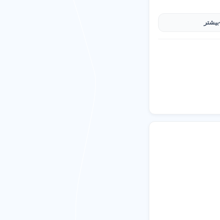
بیشتر
یم پایه با مربی
ربه در منطقه 2 تهران. محیطی امن با
تقویت هوش هیجانی