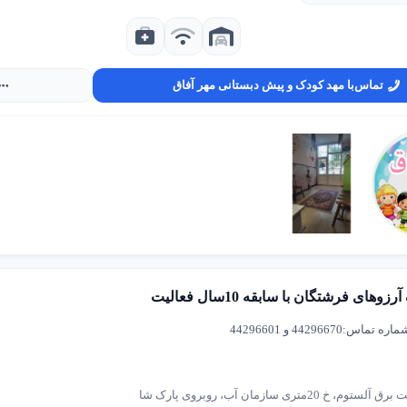
ین دقیق، مشاوره رایگان بگیرید.
شهریه
ام وقت یا پاره وقت)، آموزش‌های ویژه (مثل زبان انگلیسی)، و امکانات (مثل
تماس
با مهد کودک و پیش دبستانی مهر آفاق
زینه
شهریه
: شهریه مهد کودک های مختلف در منطقه 2 تهران را مقایسه کنید.
رایگان
: از مشاوره برای تخمین هزینه استفاده کنید.
اره وقت
: انتخاب برنامه پاره وقت هزینه‌ها را کاهش می‌دهد.
وهای فرشتگان با سابقه 10سال فعالیت
ر با مربی های با تجربه و محیط شاد و ایمن، رشد فکری و عاطفی کودک شما ر
ره تماس:44296670 و 44296601
 معتبر
مهد کودک های حرفه ای در منطقه 2 تهران خدمات آموزشی با کیفیت و امکانات مد
 20متری سازمان آب، روبروی پارک شا