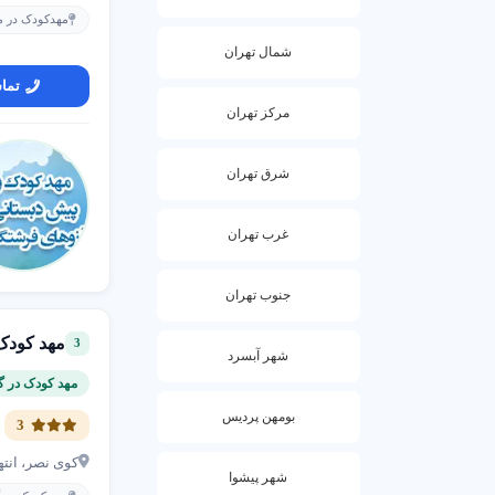
کنند.
مهدکودک در من
شمال تهران
دلایل استفاده
تما
محیط ای
مرکز تهران
مربی ها
برنامه 
شرق تهران
4. مراحل ثبت نام در مهد کودک
غرب تهران
کنید و با مهد م
جنوب تهران
مراحل اقدام
مهد کودک
3
شهر آبسرد
مشاوران حرفه ا
مهد کودک در گ
بومهن پردیس
نکات مهم
3
کوی نصر، انت
مشخص کر
شهر پیشوا
امکانات