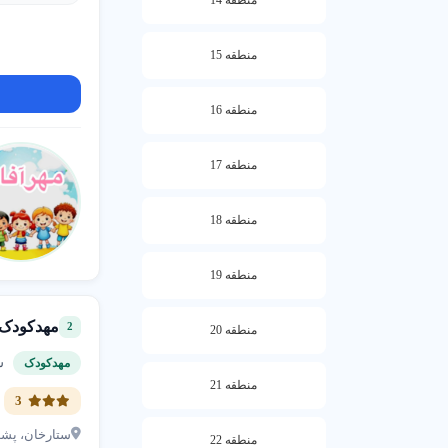
دارد. برای تخم
عوامل مؤثر بر 
منطقه 15
نوع برنامه (تم
منطقه 16
تأثیر می گذارد.
راه های کاهش ه
منطقه 17
مقایسه 
منطقه 18
مشاوره 
برنامه پ
منطقه 19
3. چرا انتخاب مهد کودک معتبر مهم است؟
مهدکودک آرز
2
منطقه 20
مهد کودک معتب
شما
مهدکودک
منطقه 21
مزایای مهد کودک
3
ستارخان، پشت برق آلستوم، خ
منطقه 22