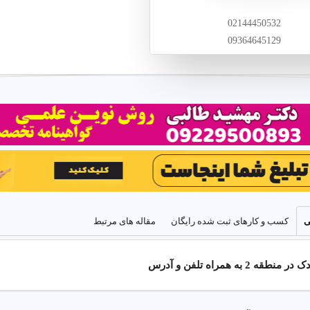
02144450532
09364645129
آموزش در مهد کودک
ی
کسب و کارهای ثبت شده رایگان
مقاله های مرتبط
آموزش مفاهیم پایه، نقاشی، و موسیقی با مربی های با تجربه در محیطی شاد و
2 به همراه تلفن و آدرس
جامع مهد کودک در منطقه 2 تهران