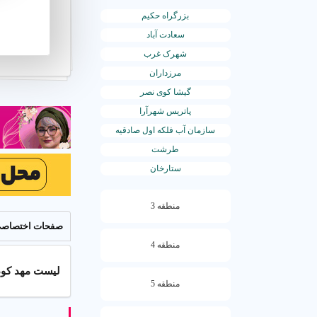
بزرگراه حکیم
سعادت آباد
شهرک غرب
مرزداران
گیشا کوی نصر
پاتریس شهرآرا
سازمان آب فلکه اول صادقیه
طرشت
ستارخان
منطقه 3
صفحات اختصاص
منطقه 4
لیست مهد کودک در منطقه 
منطقه 5
☰
راهنمای 