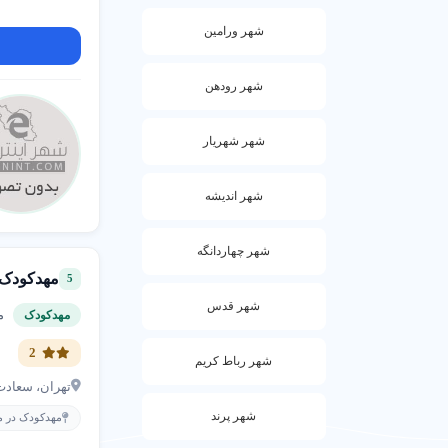
★★★★★
شهر ورامین
آموزش زبان
شهر رودهن
برنامه‌های
شهر شهریار
زبانی و رش
شهر اندیشه
سوالات متداول د
شهر چهاردانگه
چگونه مهد ک
مهدکودک و
5
شهر قدس
مه
مهدکودک
شهریه مهد ک
2
شهر رباط کریم
آیا مهد کود
تهران، سعادت 
شهر پرند
مهدکودک در من
سن منا