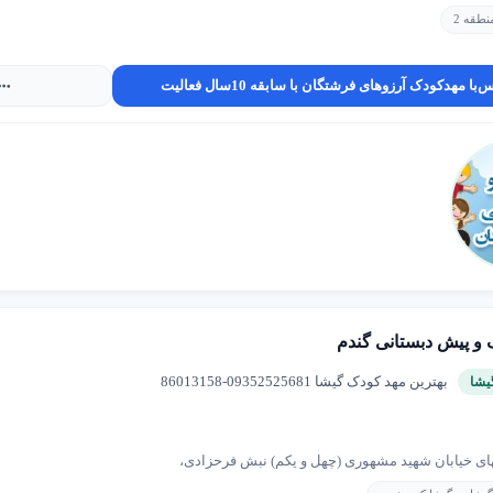
طقه 2
س
با مهدکودک آرزوهای فرشتگان با سابقه 10سال فعالیت
من
: تضمین ایمنی کودک با دوربین مدار بسته و فضای بازی.
ی حرفه ای
: آموزش توسط مربی های با تجربه در منطقه 2 تهران.
آموزشی
: آموزش مفاهیم پایه و تقویت هوش هیجانی کودکان.
برای ثبت نام در مهد کودک در منطقه 2 تهران، نیازهای کودک (مثل آموزش دو زبا
عتبر تماس بگیرید.
 و پیش دبستانی گندم
ی شما را در انتخاب برنامه آموزشی و امکانات مهد کودک راهنمایی می کنند.
بهترین مهد کودک گیشا 09352525681-86013158
یشا
های خیابان شهید مشهوری (چهل و یکم) نبش فرحزادی،
دن نیازها
: نیازهای آموزشی و برنامه زمانی کودک را مشخص کنید.
 مدرن
: از وجود دوربین مدار بسته و فضای بازی مطمئن شوید.