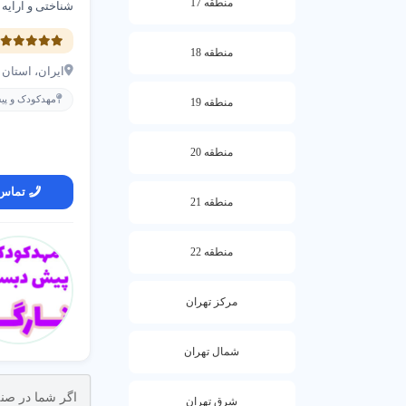
منطقه 17
دارد. برای تخم
شناختی و ارایه
5
عوامل مؤثر بر 
منطقه 18
ایران، استان تهر
نوع برنامه (تم
مهدکودک و پی
منطقه 19
تأثیر می گذارد.
راه های کاهش ه
منطقه 20
مقایسه 
تماس
منطقه 21
مشاوره 
برنامه پ
منطقه 22
3. چرا انتخاب مهد کودک معتبر مهم است؟
مرکز تهران
مهد کودک معتب
مزایای مهد کودک
شمال تهران
اگر شما در صنف م
شرق تهران