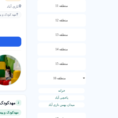
منطقه 11
نازی آباد
1. چگونه مهد کودک خوب پیدا کنیم؟
مهد کودک و پی
منطقه 12
مهدهای معتبر با
منطقه 13
چگونه انتخاب کن
منطقه 14
مهد کودک های د
منطقه 15
نکات کلیدی
نظرات و
منطقه 16
تخصص م
ایمنی و 
خزانه
یاخچی آباد
2. شهریه مهد کودک چقدر است؟
مهدکودک 
2
میدان بهمن نازی آباد
مهدکودک و پی