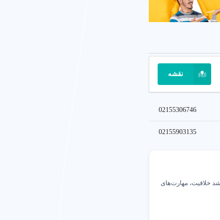
نقشه
02155306746
02155903135
 ایمن.
د خلاقیت، مهارت‌های