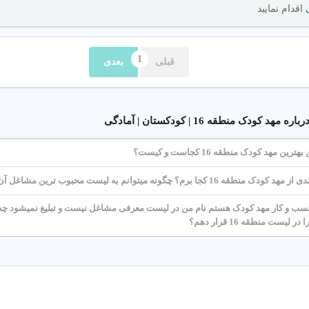
ی
اقدام نمایید
من
: تضمین ایمنی کودک با دوربین مدار بسته و فضای بازی.
قبلی
بعدی
ی حرفه ای
: آموزش توسط مربی های با تجربه در منطقه 16 تهران.
آموزشی
: آموزش مفاهیم پایه و تقویت هوش هیجانی کودکان.
 کودک منطقه 16 | کودکستان | آمادگی
ن مهد کودک منطقه 16 کجاست و کیست؟
برای ثبت نام در مهد کودک در منطقه 16 تهران، نیازهای کودک (مثل آموزش دو زب
عتبر تماس بگیرید.
کجا برم؟ چگونه میتوانم به لیست محبوب ترین مشاغل آن دسترسی داشته باشم؟
 و کار مهد کودک هستم نام من در لیست معرفی مشاغل نیست و تبلیغ نمیشود چطور
لیست منطقه 16 قرار دهم؟
ی شما را در انتخاب برنامه آموزشی و امکانات مهد کودک راهنمایی می کنند.
دن نیازها
: نیازهای آموزشی و برنامه زمانی کودک را مشخص کنید.
 مدرن
: از وجود دوربین مدار بسته و فضای بازی مطمئن شوید.