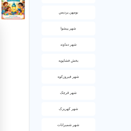
گارانتی
بومهن پردیس
5. نکات مهم برای اطمینان از کیفیت مهد کودک
شهر پیشوا
قبل از ثبت نام،
شهر دماوند
قبل از ثبت نام
امکانات مهد مث
بخش فشاپویه
بعد از ثبت نام
شهر فیروزکوه
ارزیابی 
گارانتی
شهر قرچک
پشتیبانی
شهر کهریزک
شهر شمیرانات
مهد کودک د