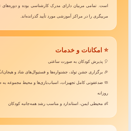
است. تمامی مربیان دارای مدرک کارشناسی بوده و دوره‌های
4.8
★★★★☆
4.9
مربیگری را در مراکز آموزشی مورد تأیید گذرانده‌اند.
 انگلیسی برای کودکان با مربی های
آموزش نقاشی، موسیقی، و مفاه
حرفه ای در منطقه 16 تهران. محیط شاد و ایمن با
های با تج
 آموزشی جذاب برای تقویت مهارت‌های
بازی‌های فکری کودکانه برای 
د فکری کودکان.
و رشد مهارت‌های کودکان.
⭐ امکانات و خدمات
رباره مهد کودک
🎈 پذیرش کودکان به صورت ساعتی
🎉 برگزاری جشن تولد، جشنواره‌ها و فستیوال‌های شاد و هیجان‌انگ
ودک خوب در منطقه 16 تهران پیدا کنم؟
🧼 ضدعفونی کامل تجهیزات، اسباب‌بازی‌ها و محیط مجموعه به
دک در منطقه 16 تهران چقدر است؟
روزانه
👶 محیطی ایمن، استاندارد و مناسب رشد همه‌جانبه کودکان
ک با دوربین مدار بسته در منطقه 16 تهران وجود دارد؟
سب برای مهد کودک چیست؟