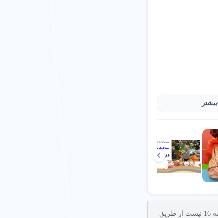
 فضای بازی) بر شهریه
بیشتر
ا تضمین می کند.
درن با گارانتی رضایت ارائه می
یق