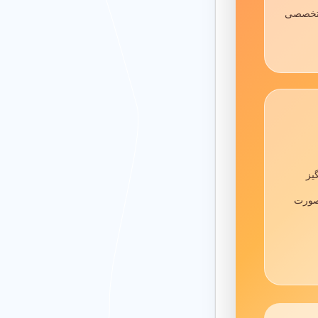
 تخصصی
یم پایه با مربی
ربه در منطقه 16 تهران. محیطی امن با
تقویت هوش هیجانی
یز
 صورت