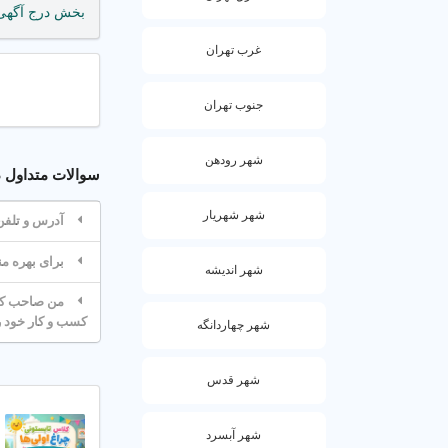
کنند.
بخش درج آگه
دلایل استفاده
غرب تهران
محیط ای
جنوب تهران
مربی ها
برنامه 
شهر رودهن
سوالات متداول درباره مهد
4. مراحل ثبت نام در مهد کودک
شهر شهریار
آدرس و تلفن بهتری
کنید و با مهد م
برای بهره مندی از مهد کودک منطقه 16 
شهر اندیشه
مراحل اقدام
من صاحب کسب
کسب و کار خود را در 
شهر چهاردانگه
مشاوران حرفه ا
شهر قدس
نکات مهم
مشخص کر
شهر آبسرد
امکانات