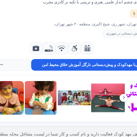
ین دقیق، مشاوره رایگان بگیرید.
 ی چشم انداز علمی_هنری و تربیتی با تکیه بر کادری مجرب
شهریه
ان، شهر ری، شیخ اکبری، منطقه ۲۰ شهر تهران،
ام وقت یا پاره وقت)، آموزش‌های ویژه (مثل زبان انگلیسی)، و امکانات (مثل
ش دبستانی در شهرری
زینه
شهریه
: شهریه مهد کودک های مختلف در منطقه 16 تهران را مقایسه کنید.
با مهدکودک و پیش‌دبستانی نارگل آموزش خلاق محیط امن
رایگان
: از مشاوره برای تخمین هزینه استفاده کنید.
اره وقت
: انتخاب برنامه پاره وقت هزینه‌ها را کاهش می‌دهد.
ر با مربی های با تجربه و محیط شاد و ایمن، رشد فکری و عاطفی کودک شما ر
 معتبر
مهد کودک های حرفه ای در منطقه 16 تهران خدمات آموزشی با کیفیت و امکانات م
هد کودک فعالیت دارید و نام کسب و کار شما در لیست مشاغل محله منطقه 16 نیست از طر