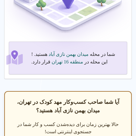
کودکان در میدان بهمن نازی آباد
●
روانشناس کودک
: خدمات
تهران.
روانشناسی برای رشد عاطفی
●
مربی Montessori
: آموزش با
کودکان در میدان بهمن نازی آباد
روش Montessori توسط مربی
تهران با کادر متخصص.
های با تجربه در میدان بهمن
نازی آباد تهران برای رشد
کودکان.
شما در محله
میدان بهمن نازی آباد
هستید. !
این محله در
منطقه 16 تهران
قرار دارد.
آیا شما صاحب کسب‌وکار مهد کودک در تهران،
میدان بهمن نازی آباد هستید؟
حالا بهترین زمان برای دیده‌شدن کسب و کار شما در
مشاوره مهد کودک
جستجوی اینترنتی است!