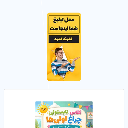
مهد کودک معتبر با مربی های با تجربه و محیط شاد و ایمن، رشد
فکری و عاطفی کودک شما را تضمین می کند.
مزایای مهد کودک معتبر
مهد کودک های حرفه ای در میدان بهمن نازی آباد تهران خدمات
آموزشی با کیفیت و امکانات مدرن با گارانتی رضایت ارائه می کنند.
دلایل استفاده
محیط ایمن
: تضمین ایمنی کودک با دوربین مدار بسته و
فضای بازی.
مربی های حرفه ای
: آموزش توسط مربی های با تجربه در
میدان بهمن نازی آباد تهران.
برنامه آموزشی
: آموزش مفاهیم پایه و تقویت هوش هیجانی
کودکان.
4. مراحل ثبت نام در مهد کودک