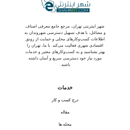
چگونه از کیفیت خدمات مهد کودک در میدان بهمن نازی
آباد تهران مطمئن شویم؟
✔
مجوزهای رسمی مهد کودک را بررسی کنید.
شهر اینترنتی تهران، مرجع جامع معرفی اصناف
و مشاغل، با هدف تسهیل دسترسی شهروندان به
✔
از وجود دوربین مدار بسته و فضای ایمن مطمئن شوید.
اطلاعات کسب‌وکارهای محلی و حمایت از رونق
✔
از مهد کودک های با گارانتی رضایت استفاده کنید.
اقتصادی شهری فعالیت می‌کند. با ما، تهران را
بهتر بشناسید و به کسب‌وکارهای معتبر و خدمات
پیگیری پس از ثبت نام در مهد کودک در میدان بهمن نازی
مورد نیاز خود دسترسی سریع و آسان داشته
آباد تهران
باشید.
✔
پیشرفت کودک را پس از ثبت نام بررسی کنید.
خدمات
✔
در صورت مشکل، از گارانتی رضایت استفاده کنید.
✔
با پشتیبانی مهد کودک برای رفع مشکلات تماس بگیرید.
درج کسب و کار
مقاله
با خدمات مهد کودک بیشتر آشنا شوید | چند نکته برای انتخاب
محله ها
بهترین مهد کودک