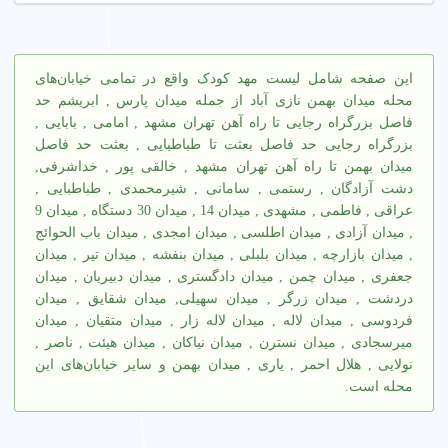
2. شهریه مهد کودک چقدر است؟
شهریه مهد کودک در میدان بهمن نازی آباد تهران به امکانات (مثل
این صفحه شامل لیست مهد کودک واقع در تمامی خیابان‌های
آموزش دو زبانه یا دوربین مدار بسته) و ساعت کاری بستگی دارد.
محله میدان بهمن نازی آباد از جمله میدان پارس , ابریشم حد
برای تخمین دقیق، مشاوره رایگان بگیرید.
فاصل بزرگراه رجایی تا راه آهن تهران مشهد , امامی , بابایی ,
بزرگراه رجایی حد فاصل بعثت تا طباطبایی , بعثت حد فاصل
عوامل مؤثر بر شهریه
میدان بهمن تا راه آهن تهران مشهد , خالقی پور , خداشرفی,
دشت آزادگان , رستمی , سامانی , شیرمحمدی , طباطبایی ,
نوع برنامه (تمام وقت یا پاره وقت)، آموزش‌های ویژه (مثل زبان
عراقی , فاطمی , مشهدی , میدان 14 , میدان 30 دستگاه , میدان 9
انگلیسی)، و امکانات (مثل فضای بازی) بر شهریه تأثیر می گذارد.
, میدان آزادی , میدان اطلسی , میدان امجدی , میدان باب الحوائج
, میدان بازارچه , میدان بلبلی , میدان بنفشه , میدان تیر , میدان
راه های کاهش هزینه
جعفری , میدان چمن , میدان دادگستری , میدان دبیریان , میدان
دردشت , میدان زرگر , میدان سهیلی, میدان شقایق , میدان
مقایسه شهریه
: شهریه مهد کودک های مختلف در میدان
فردوسی , میدان لاله , میدان لاله زار , میدان متقیان , میدان
بهمن نازی آباد تهران را مقایسه کنید.
میرسجادی , میدان نسترن , میدان نیاکان , میدان هیئت , ناصر ,
مشاوره رایگان
: از مشاوره برای تخمین هزینه استفاده کنید.
نولایی , هلال احمر , یاری , میدان بهمن و سایر خیابان‌های این
برنامه پاره وقت
: انتخاب برنامه پاره وقت هزینه‌ها را کاهش
محله است.
می‌دهد.
3. چرا انتخاب مهد کودک معتبر مهم است؟