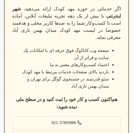
اگر خدماتی در حوزه مهد کودک ارائه می‌دهید،
شهر
اینترنتی
با بیش از یک دهه تجربه تبلیغات آنلاین، آماده
است تا کسب‌وکار شما را به صدها کاربر محلی و هدفمند
خصوصا در لیست مهد کودک میدان بهمن نازی آباد
معرفی نماید.
صفحه وب کاتالوگ فوق حرفه ای با امکانات یک
سایت و فراتر از آن
راهنمای مهد کودک
اعتماد کسب‌وکارهای معتبر به ما
بازدید بالای صفحات خدمات مرتبط با مهد کودک
سئو قدرتمند در جستجوی گوگل برای تهران و
راهنمای جامع مهد کودک در میدان بهمن نازی آباد تهران
میدان بهمن نازی آباد
برای مهد کودک در میدان بهمن نازی آباد تهران کجا بریم؟
هم‌اکنون کسب و کار خود را ثبت کنید و در سطح ملی
دیده شوید:
✔
به مهد کودک های معتبر با مجوز رسمی مراجعه کنید.
✔
نظرات والدین قبلی را در پلتفرم شهر اینترنتی بررسی
021-37893000
کنید.