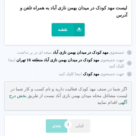
1. چگونه مهد کودک خوب پیدا کنیم؟
لیست مهد کودک در میدان بهمن نازی آباد به همراه تلفن و
آدرس
برای یافتن مهد کودک خوب در میدان بهمن نازی آباد تهران، نظرات
والدین را بررسی کنید و از پلتفرم شهر اینترنتی برای یافتن مهدهای
نقشه
معتبر با امکانات مدرن استفاده کنید.
چگونه انتخاب کنیم؟
جستجوی
مهد کودک در میدان بهمن نازی آباد
نتیجه ای در بر نداشت
مهد کودک های دارای مجوز رسمی و مربی های با تجربه در آموزش
جهت جستجوی
مهد کودک در میدان بهمن نازی آباد منطقه 16 تهران
اینجا
کلیک کنید
کودکان را انتخاب کنید.
جهت جستجوی
مهد کودک
اینجا کلیک کنید
نکات کلیدی
اگر شما در صنف مهد کودک فعالیت دارید و نام کسب و کار شما در
نظرات والدین
: نظرات مثبت نشان دهنده کیفیت خدمات مهد
لیست مشاغل محله میدان بهمن نازی آباد نیست از طریق
بخش درج
کودک است.
آگهی
اقدام نمایید
تخصص مربی ها
: مهد باید مربی های آموزش دیده در
روش‌های Montessori داشته باشد.
ایمنی و امکانات
: مهد کودک با دوربین مدار بسته و محیط
قبلی
بعدی
ایمن انتخاب کنید.