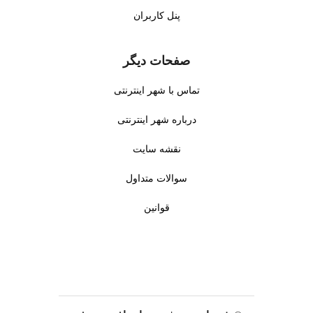
پنل کاربران
خدمات مهد کودک
شامل آموزش مفاهیم پایه، مراقبت حرفه ای، و
محیط شاد و ایمن است.
مهد کودک
نزدیک به محل شما در میدان
بهمن نازی آباد تهران، دسترسی آسان و آرامش خاطر والدین را
صفحات دیگر
فراهم می کند. استفاده از مربی های با تجربه و امکانات مدرن،
رضایت والدین را افزایش می دهد.
تماس با شهر اینترنتی
درباره شهر اینترنتی
معنی و ترجمه مهد کودک به انگلیسی
نقشه سایت
ترجمه عبارت مهد کودک به انگلیسی
Kindergarten Services
است.
سوالات متداول
مهد کودک چیست؟
قوانین
مهد کودک در میدان بهمن نازی آباد تهران خدماتی تخصصی برای
آموزش و مراقبت از کودکان با مربی های حرفه ای و محیط ایمن
است.
چطور یک مهد کودک مناسب انتخاب کنیم؟
برای انتخاب بهترین مهد کودک در میدان بهمن نازی آباد تهران، چند