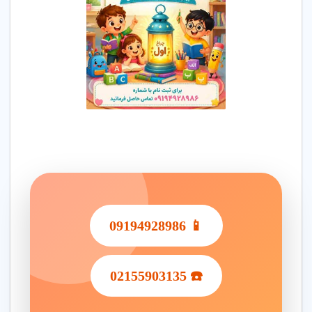
برای ثبت نام در مهد کودک در میدان بهمن نازی آباد تهران، نیازهای
کودک (مثل آموزش دو زبانه یا برنامه پاره وقت) را مشخص کنید و با
مهد معتبر تماس بگیرید.
مراحل اقدام
مشاوران حرفه ای شما را در انتخاب برنامه آموزشی و امکانات مهد
کودک راهنمایی می کنند.
نکات مهم
مشخص کردن نیازها
: نیازهای آموزشی و برنامه زمانی کودک
را مشخص کنید.
امکانات مدرن
: از وجود دوربین مدار بسته و فضای بازی
مطمئن شوید.
📱 09194928986
گارانتی رضایت
: مهد کودک با گارانتی رضایت والدین انتخاب
کنید.
☎️ 02155903135
5. نکات مهم برای اطمینان از کیفیت مهد کودک