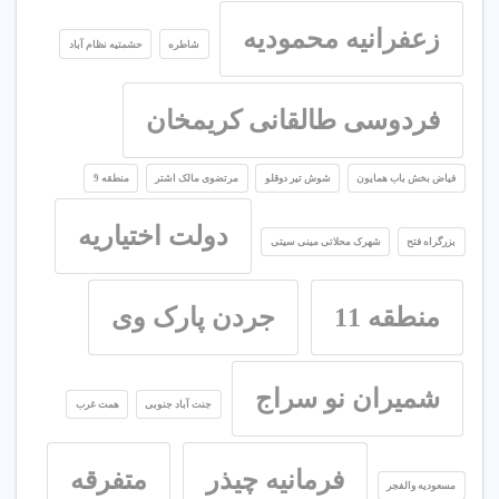
زعفرانیه محمودیه
شاطره
حشمتیه نظام آباد
فردوسی طالقانی کریمخان
فیاض بخش باب همایون
شوش تیر دوقلو
مرتضوی مالک اشتر
منطقه 9
دولت اختیاریه
بزرگراه فتح
شهرک محلاتی مینی سیتی
منطقه 11
جردن پارک وی
شمیران نو سراج
جنت آباد جنوبی
همت غرب
فرمانیه چیذر
متفرقه
مسعودیه والفجر