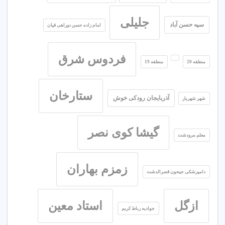
جلیلی
سپه حسن آباد
امام زاده حسن دوراهی قپان
فردوس شرق
منطقه 20
منطقه 19
ستارخان
آذربایجان رودکی خوش
شهر شهریار
گیشا کوی نصر
معلم مرودشت
زمزم بهاران
دامپزشکی جیحون قصرالدشت
ازگل
استاد معین
جوادیه رباط کریم