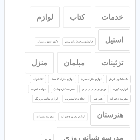
خدمات
کتاب
لوازم
استیل
قالیشویی فرش ابریشم
دکوراسیون منزل
تزئینات
مبلمان
منزل
شستشوی فرش
لوازم منزل مدرن
لوازم منزل کلاسیک
تختخواب
لوازم دکوری
م, م, م, م, م, م, م, م
مدرسه تیزهوشان
موکت شویی
مدرسه دخترانه
هنر, هنر
اتحادیه قالیشویی
لوازم نقاشی و رنگ
هنرستان
لوازم تحریر دخترانه
مدرسه پسرانه
مدرسه شبانه روزی
م, م