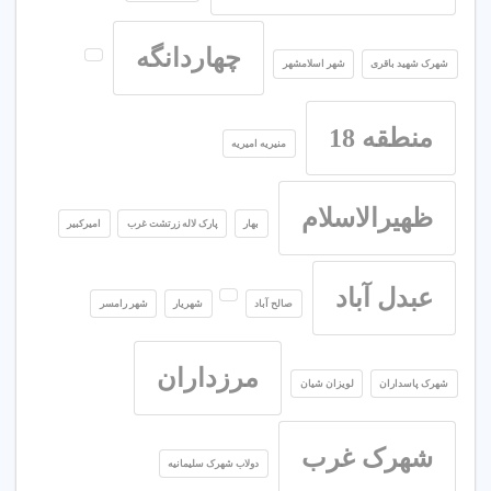
چهاردانگه
شهرک شهید باقری
شهر اسلامشهر
منطقه 18
منیریه امیریه
ظهیرالاسلام
بهار
پارک لاله زرتشت غرب
امیرکبیر
عبدل آباد
صالح آباد
شهریار
شهر رامسر
مرزداران
شهرک پاسداران
لویزان شیان
شهرک غرب
دولاب شهرک سلیمانیه