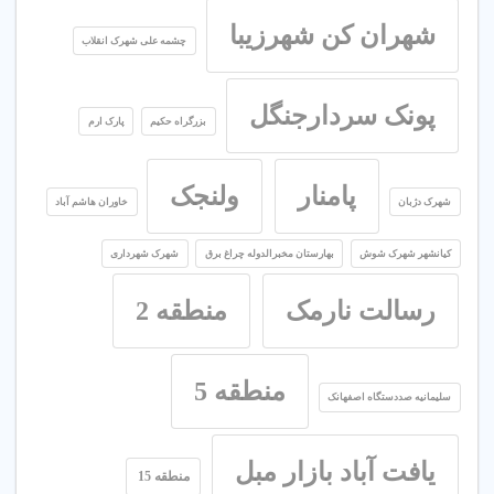
شهران کن شهرزیبا
چشمه علی شهرک انقلاب
پونک سردارجنگل
بزرگراه حکیم
پارک ارم
پامنار
ولنجک
شهرک دژبان
خاوران هاشم آباد
کیانشهر شهرک شوش
بهارستان مخبرالدوله چراغ برق
شهرک شهرداری
رسالت نارمک
منطقه 2
منطقه 5
سلیمانیه صددستگاه اصفهانک
یافت آباد بازار مبل
منطقه 15