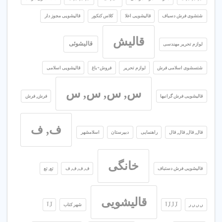
شتشوی فرش دسباف
قالیشویی اعلا
کلاس کنکور
قالیشویی مجوز دار
قالیش
قالیشوئی
لوازم تحریر مهندسی
شتسشوی اسلامی فرش
لوازم تحریر
فروش+باغ
قالیشویی اسلامی
س, س, س, س
قالیشویی فرش گرانبها
فرش, فرش
ف, ف
قال, قال, قال, قال
راهنمایی
دبیرستان
اسلامشهر
خانگی
قالیشویی فرش دستباف
ف, ف, ف, ف
تع, تع
قالیشویی
ر, ر, ر, ر
آ, آ, آ, آ
شهر کتاب
آ, آ