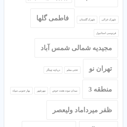
فاطمی گلها
شهرک غزالی
شهرک گلستان
فردوسی استانبول
مجیدیه شمالی شمس آباد
تهران نو
تختی معلم
دریاچه چیتگر
منطقه 3
میدان نبوت هفت حوض
مهرشهر
بهار جنوبی سپاه
ظفر میرداماد ولیعصر