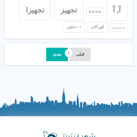
آ, آ
تجهیز
تجهیزا
قا, قا, قا, قا
آهن آلات
+++داخلی
ب, ب, ب, ب
قبلی
بعدی