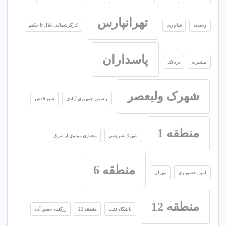
تهرانپارس
وحیدیه
قیام ری
کارگرشمالی جلال تا حکیم
پاسداران
مشیریه
بریانک
شهرک ولیعصر
پاستور جمهوری آزادی
شهر قدس
منطقه 1
شهرک شریعتی
مختاری مولوی از شرق
منطقه 6
امین حضور ری
مهران
منطقه 12
باشگاه نفت
منطقه 22
زرگنده حسن آباد