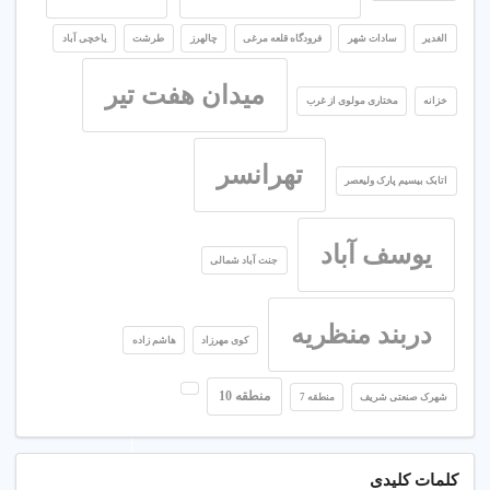
الغدیر
سادات شهر
فرودگاه قلعه مرغی
چالهرز
طرشت
یاخچی آباد
میدان هفت تیر
خزانه
مختاری مولوی از غرب
تهرانسر
اتابک بیسیم پارک ولیعصر
یوسف آباد
جنت آباد شمالی
دربند منظریه
کوی مهرزاد
هاشم زاده
منطقه 10
شهرک صنعتی شریف
منطقه 7
کلمات کلیدی