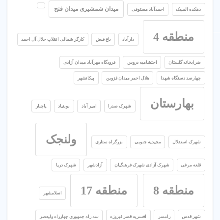
میدان شمشیری میدان فتح
دهکده المپیک
احمدآباد مستوفی
منطقه 4
دارآباد
باغ فیض
کارگر شمالی انقلاب جلال آل احمد
ضرابخانه گلستان
احتشامیه دروس
فرودگاه مهرآباد میدان آزادی
چهارصد دستگاه شهدا
هلال احمر میدان قزوین
پیکانشهر
بهارستان
شهرک صدرا
امیر آباد
نوبنیاد
پاچنار
ولنجک
شهرک استقلال
مجیدیه جنوبی
بزرگراه ستاری
قلعه مرغی
شهرک آزادی شهرک فرهنگیان
آزادشهر
شهرک دریا
منطقه 8
منطقه 17
اسلامشهر
شهر قدس
رامسر
افسریه قصر فیروزه
سه راه جمهوری چهارراه ولیعصر