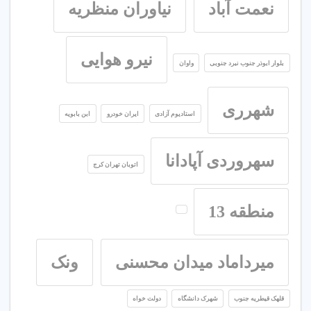
نعمت آباد
نیاوران منظریه
نیرو هوایی
بلوار ابوذر جنوب نبرد جنوبی
واوان
شهرری
استادیوم آزادی
ایران خودرو
ابن بابویه
سهروردی آپادانا
اتوبان تهران کرج
منطقه 13
میرداماد میدان محسنی
ونک
قلهک قیطریه جنوب
شهرک دانشگاه
دولت خواه