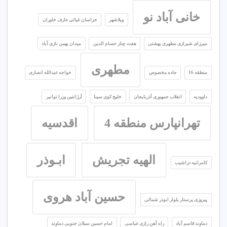
خانی آباد نو
ویلاشهر
خراسان غیاثی عارف خاوران
میرزای شیرازی مطهری بهشتی
هفت چنار حسام الدین
میدان بهمن نازی آباد
مطهری
منطقه 16
جاده مخصوص
خواجه عبدالله انصاری
داوودیه
انقلاب جمهوری آذربایجان
خلیج کوی سینا
آرژانتین وزرا توانیر
تهرانپارس منطقه 4
اقدسیه
الهیه تجریش
ابـوذر
کامرانیه دزاشیب
حسین آباد هروی
پیروزی پرستار بلوار ابوذر شمالی
دماوند قاسم آباد
راه آهن رازی عباسی
امام حسین سبلان جنوبی دماوند