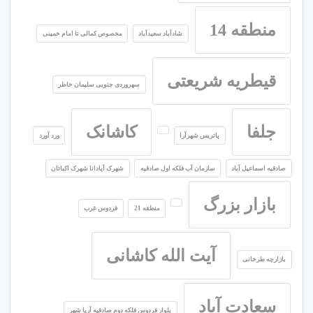
منطقه 14
شادآباد سعیدآباد
مخصوص کمالی تا امام خمینی
قیطریه شریعتی
سهروردی جنوبی سلیمان خاطر
جلفا
کاشانک
پاتریس شهرآرا
ورد آورد
صادقیه اسماعیل آباد
سازمان آب فلکه اول صادقیه
شهرک آپادانا شهرک اکباتان
بازار بزرگ
منطقه 21
فردوس غرب
آیت الله کاشانی
بازارچه طرخانی
سعادت آباد
بلوار فردوس فلکه دوم صادقیه آریا شهر