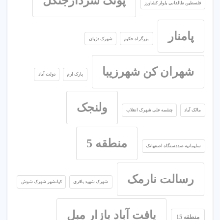
پونک سردارجنگل
فلسطین طالقانی بلوار کشاورز
پامنار
بزرگراه حکیم
شهرک دژبان
شهران کن شهرزیبا
پارک ارم
دولت آباد
ولنجک
مالک آباد
چشمه علی شهرک انقلاب
منطقه 5
سلیمانیه صددستگاه اصفهانک
رسالت نارمک
شهرک شهید باقری
کیانشهر شهرک شوش
یافت آباد بازار مبل
منطقه 15