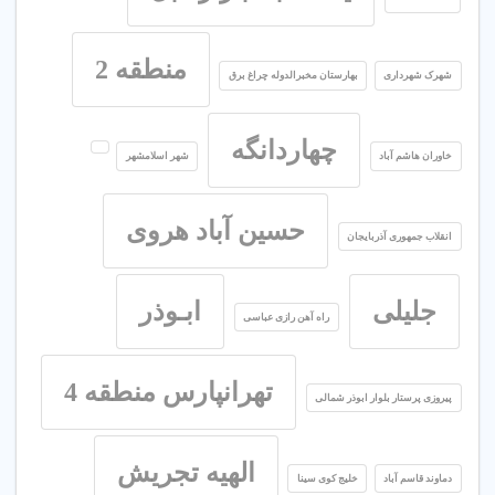
منطقه 2
شهرک شهرداری
بهارستان مخبرالدوله چراغ برق
چهاردانگه
خاوران هاشم آباد
شهر اسلامشهر
حسین آباد هروی
انقلاب جمهوری آذربایجان
جلیلی
ابـوذر
راه آهن رازی عباسی
تهرانپارس منطقه 4
پیروزی پرستار بلوار ابوذر شمالی
الهیه تجریش
دماوند قاسم آباد
خلیج کوی سینا