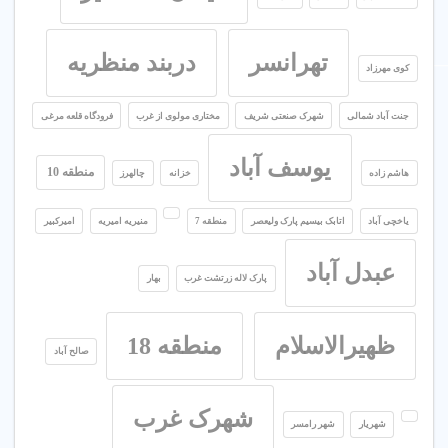
تهرانسر
دربند منظریه
کوی مهرزاد
جنت آباد شمالی
شهرک صنعتی شریف
مختاری مولوی از غرب
فرودگاه قلعه مرغی
یوسف آباد
منطقه 10
هاشم زاده
خزانه
چالهرز
یاخچی آباد
اتابک بیسیم پارک ولیعصر
منطقه 7
منیریه امیریه
امیرکبیر
عبدل آباد
پارک لاله زرتشت غرب
بهار
ظهیرالاسلام
منطقه 18
صالح آباد
شهرک غرب
شهریار
شهر رامسر