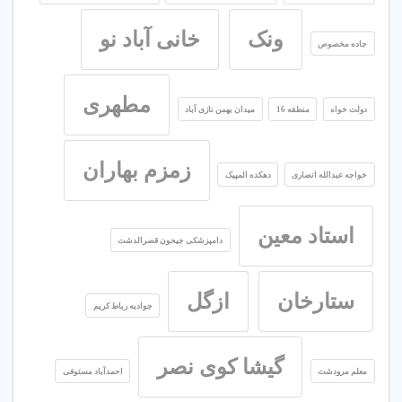
ونک
خانی آباد نو
جاده مخصوص
مطهری
دولت خواه
منطقه 16
میدان بهمن نازی آباد
زمزم بهاران
خواجه عبدالله انصاری
دهکده المپیک
استاد معین
دامپزشکی جیحون قصرالدشت
ستارخان
ازگل
جوادیه رباط کریم
گیشا کوی نصر
معلم مرودشت
احمدآباد مستوفی