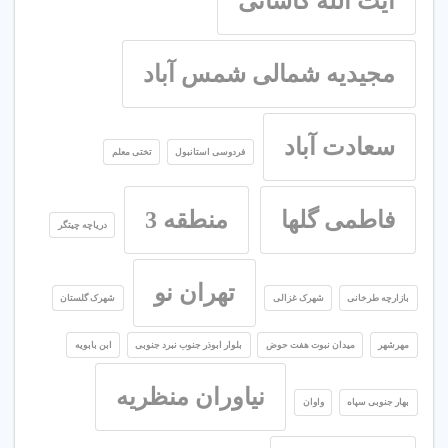
آیت الله کاشانی
مجیدیه شمالی شمس آباد
سعادت آباد
فردوسی استانبول
تختی معلم
فاطمی گلها
منطقه 3
دریاچه چیتگر
تهران نو
بازارچه طرخانی
شهرک غزالی
شهرک گلستان
مهرشهر
میدان نبوت هفت حوض
بلوار ابوذر جنوب نبرد جنوبی
ابن بابویه
نیاوران منظریه
بهار جنوبی سپاه
واوان