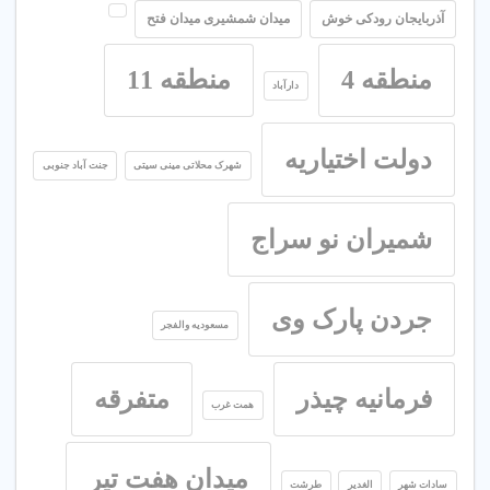
آذربایجان رودکی خوش
میدان شمشیری میدان فتح
منطقه 4
منطقه 11
دارآباد
دولت اختیاریه
شهرک محلاتی مینی سیتی
جنت آباد جنوبی
شمیران نو سراج
جردن پارک وی
مسعودیه والفجر
فرمانیه چیذر
متفرقه
همت غرب
میدان هفت تیر
سادات شهر
الغدیر
طرشت