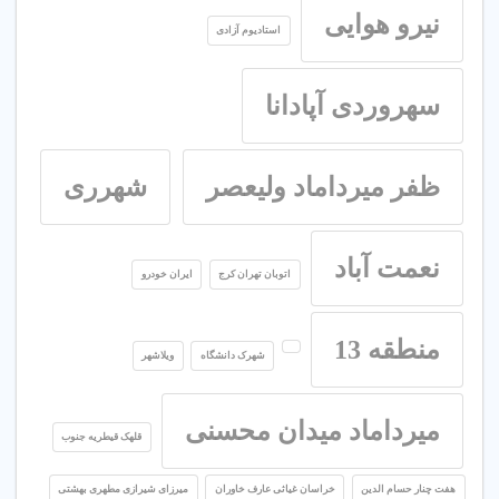
نیرو هوایی
استادیوم آزادی
سهروردی آپادانا
ظفر میرداماد ولیعصر
شهرری
نعمت آباد
اتوبان تهران کرج
ایران خودرو
منطقه 13
شهرک دانشگاه
ویلاشهر
میرداماد میدان محسنی
قلهک قیطریه جنوب
هفت چنار حسام الدین
خراسان غیاثی عارف خاوران
میرزای شیرازی مطهری بهشتی