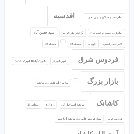
اقدسیه
امام حسین سبلان جنوبی دماوند
سپه حسن آباد
امام زاده حسن دوراهی قپان
آرژانتین وزرا توانیر
کامرانیه دزاشیب
داوودیه
منطقه 19
منطقه 20
فردوس شرق
شهر شهریار
شهرک آپادانا شهرک اکباتان
بازار بزرگ
سازمان آب فلکه اول صادقیه
کاشانک
صادقیه اسماعیل آباد
ورد آورد
منطقه 21
فردوس غرب
بلوار فردوس فلکه دوم صادقیه آریا شهر