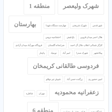
شهرک ولیعصر
منطقه 1
بهارستان
شهر قدس
شهرک شریعتی
چهارصد دستگاه شهدا
هلال احمر میدان قزوین
باغ فیض
احتشامیه دروس
کارگر شمالی انقلاب جلال آل احمد
ضرابخانه گلستان
فرودگاه مهرآباد میدان آزادی
پیکانشهر
شهرک صدرا
امیر آباد
نوبنیاد
پاچنار
فردوسی طالقانی کریمخان
امین حضور ری
زرگنده حسن آباد
شوش تیر دوقلو
زعفرانیه محمودیه
مهران
شاطره
منطقه 6
باشگاه نفت
فیاض بخش باب همایون