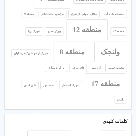
حشمتیه نظام آباد
مختاری مولوی از شرق
مرتضوی مالک اشتر
منطقه 9
منطقه 12
منطقه 22
بزرگراه فتح
شهرک دریا
ولنجک
منطقه 8
شهرک آزادی شهرک فرهنگیان
مجیدیه جنوبی
آزادشهر
قلعه مرغی
بزرگراه ستاری
منطقه 17
شهرک استقلال
اسلامشهر
شهر قدس
رامسر
کلمات کلیدی