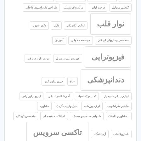
گوشی موبایل
دوخت لباس
مانورهای دستی
طراحی دکوراسیون داخلی
نوار قلب
لوازم الکتریکی
وکیل
دکوراسیون
متخصص بیماریهای کودکان
موسسه حقوقی
آموزش
فیزیوتراپی
فیزیوتراپی در منزل
بورس لوازم برقی
دندانپزشکی
+باغ
فیزیوتراپی کمر
لوازم+یدکی+اتومبیل
کمپ ترک اعتیاد
آموزشگاه رانندگی
فیزیوتراپی زانو
ماشین ظرفشویی
لوازم ورزشی
فیزیوتراپی گردن
مشاوره
+مشاورین+املاک
شنوایی سنجی و سمعک
اختلالات ماهیچه ای
متخصص کودکان
تاکسی سرویس
بلفاروپلاستی
آزمایشگاه