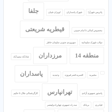
جلفا
پاتریس شهرآرا
شهرک پاسداران
لویزان شیان
قیطریه شریعتی
مخصوص کمالی تا امام خمینی
دولاب شهرک سلیمانیه
سهروردی جنوبی سلیمان خاطر
منطقه 14
مرزداران
شادآباد سعیدآباد
پاسداران
مشیریه
افسریه قصر فیروزه
وحیدیه
تهرانپارس
پاستور جمهوری آزادی
کارگرشمالی جلال تا حکیم
قیام ری
بریانک
سه راه جمهوری چهارراه ولیعصر