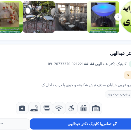
ماس و مشتری واقعی
نمایش مستقیم اطلاعات تماس به ک
ادی کاربران
حضور در مرجع معتبر معرفی مشا
بودن نتیجه تبلیغ
تمرکز بر تماس، مراجعه و بازده وا
تر عبدالهی
اوره و ثبت آگهی در شهر اینترنتی
کلینیک دکتر عبدالهی 02122144144-09120733370
دریافت مشاوره و انتخاب پلن تبلیغاتی مناسب، با ما در ارتباط باشید:
ن:
02145705
|
02137893000
و غربی خیابان صدف نبش شکوفه و جوی پا درب داخل ک
تساپ:
09306301063
 در جردن پارک وی
✨ یک تصمیم ساده برای دیده شدن مؤثر
تماس
با کلینیک دکتر عبدالهی