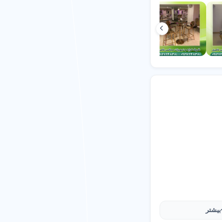
اربران
غل شهری
قعی
بیشتر