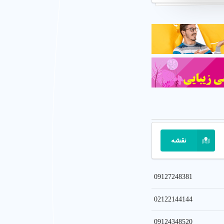
نقشه
09127248381
02122144144
ها
09124348520