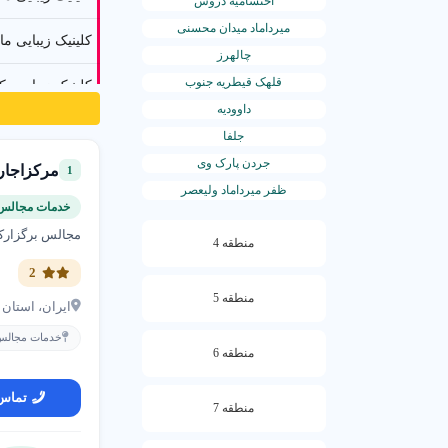
احتشامیه دروس
در فضای ر
میرداماد میدان محسنی
کلینیک زیبایی ما
است.
شهر 
چالهرز
معرض دید 
قلهک قیطریه جنوب
کلینیک زیبایی د
داوودیه
خدمات تبل
دکتری هومیوپا
واقعی و با
جلفا
جردن پارک وی
مرکزاجار
1
خدمات پرستاری 
ظفر میرداماد ولیعصر
خدمات مجالس 
مجتمع فنی نیاور
مجالس برگزارکن
منطقه 4
کسب‌وکار
کلینیک تخصصی ش
2
دریافت کر
منطقه 5
ایران، استان تهران
مرکز توانبخشی و
چالش ک
خدمات مجالس و
منطقه 6
عدم دید
تماس
منطقه 7
تبلیغات 