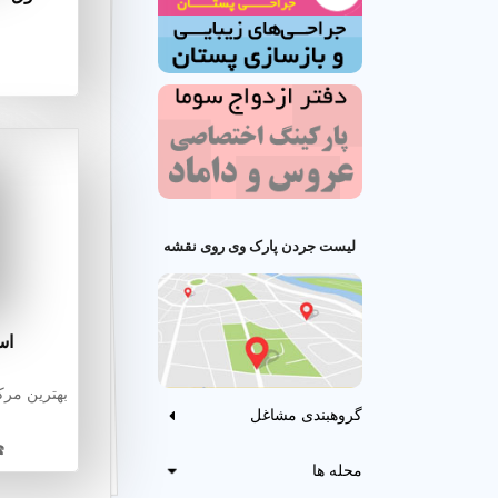
لیست جردن پارک وی روی نقشه
اس
بهترین مر
گروهبندی مشاغل
☎️
محله ها