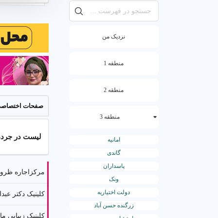
نزدیک من
منطقه 1
منطقه 2
صفحات اختصاص
منطقه 3
لیست در جردن 
امانیه
گاندی
خدمات ش
پاسداران
مرکزاجاره ظروف
ونک
دولت اختیاریه
کلینیک دکتر عبدا
زرگنده حسن آباد
کلینیک زیبایی ما