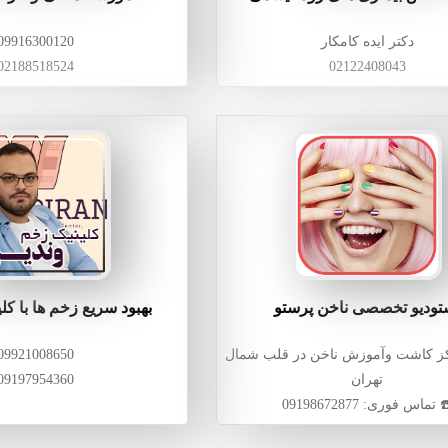
دکتر ایده کامکار
09916300120
02188518524
02122408043
تودیو تخصصی ناخن پرستو
بهبود سریع زخم ها با کل
کز کاشت وآموزش ناخن در قلب شمال
09921008650
تهران
09197954360
 تماس فوری: 09198672877