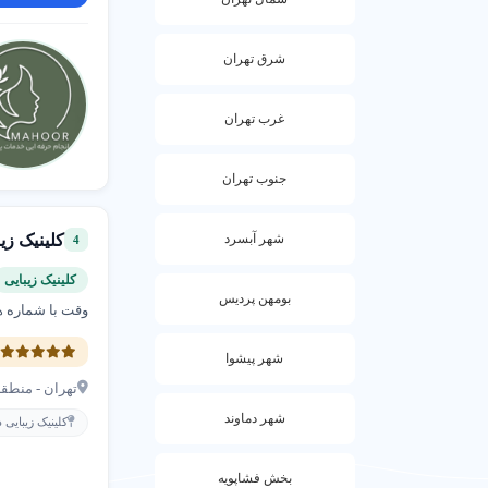
شرق تهران
غرب تهران
جنوب تهران
کلینیک زی
شهر آبسرد
4
کلینیک زیبایی
بومهن پردیس
وقت با شماره ه
5
شهر پیشوا
تهران - منطقه 3 -خیابان شریعتی - بین میرداماد و ظفر-
شهر دماوند
کلینیک زیبایی
بخش فشاپویه