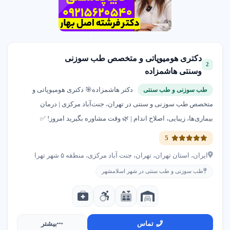
سعادت آباد
02188088135
ایران تیونینگ
دکتری هومیوپاتی و متخصص طب سوزنی
2
طرشت
وسنتی هاشمزاده
02166506800
دکتر هاشمزاده🎯 دکتری هومیوپاتی و
طب سوزنی و طب سنتی
متخصص طب سوزنی و سنتی در تهران، جنت‌آباد مرکزی | درمان
فروشگاه باتری پوریا
بیماری‌ها، زیبایی، اصلاح اندام | 🌿 وقت مشاوره بگیرید امروز! ✅
شهرک گلستان
5
02144706665
ایران، استان تهران، تهران، جنت آباد مرکزی، منطقه ۵ شهر تهرا
طب سوزنی و طب سنتی در شهر اسلامشهر
تماس
بیشتر