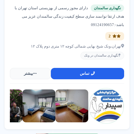
دارای مجوز رسمی از بهزیستی استان تهران با
نگهداری سالمندان
هدف ارتقا توانمند سازی سطح کیفیت زندگی سالمندان عزیز می
باشد-:09124190657
2
تهران،ونک شیخ بهایى شمالى کوچه ١٢ مترى دوم پلاک ١٢
نگهداری سالمندان در ونک
تماس
بیشتر