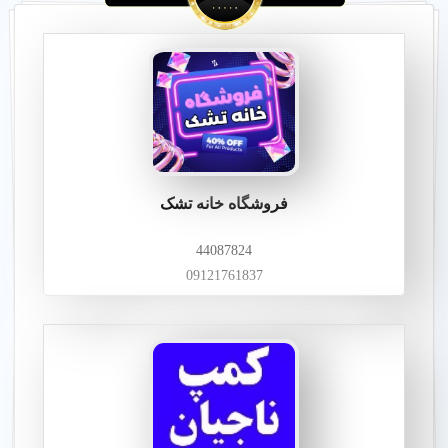
فروشگاه خانه تشک
44087824
09121761837