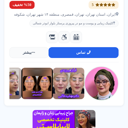
سعادت آباد
5
%50 تخفیف
02126743258
ایران، استان تهران، تهران، قمصری، منطقه ۱۴ شهر تهران، شکوفه
کلینیک زیبایی و پوست و مو در پیروزی پرستار بلوار ابوذر شمالی
موسسه حقوقی و دفتر وکالت حسین صفایی
فاطمی گلها
09128486085
تماس
بیشتر
مرکز ماساژ ریلکسی بدن و صورت شکیبا ویژه بانوان
منطقه 2
09021996838
مرکز توانبخشی و نگهداری سالمندان سپیدار
ونک
09124190657
مرکز سالمندان طلیعه مهر