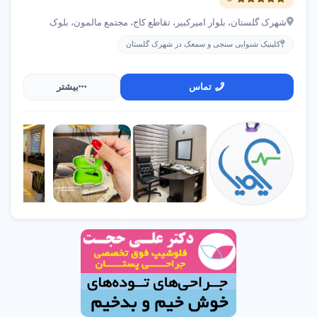
شهرک گلستان، بلوار امیرکبیر، تقاطع کاج، مجتمع مالمون، بلوک
مرکز توانبخشی حرکات اصلاحی
کلینیک شنوایی سنجی و سمعک در شهرک گلستان
شهرک گلستان
09191036027
تماس
بیشتر
آموزشگاه نقاشی فریدا کالو
شهرک گلستان
09190703104
آموزش تار تخصصی آکادمیک
شهرک گلستان
09355350630
کلینیک لیزر و زیبایی اَفرا
شهرک گلستان