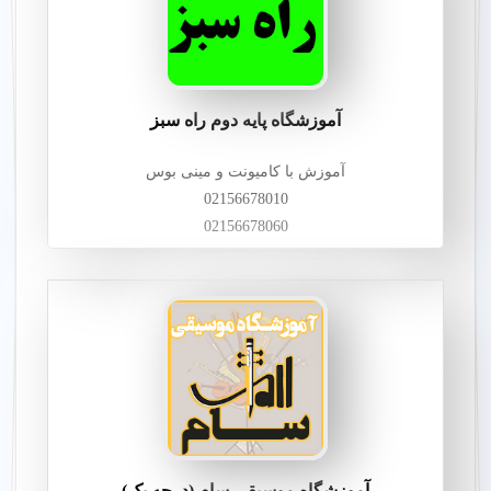
آموزشگاه پایه دوم راه سبز
آموزش با کامیونت و مینی بوس
02156678010
02156678060
آموزشگاه موسیقی سام (درجه یک)