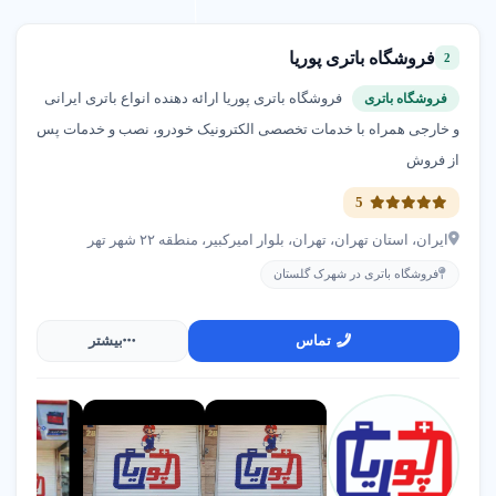
02144765004
فروشگاه باتری پوریا
2
متخصص کودک و نوزادان سارا طالبی پور نیکو
فروشگاه باتری پوریا ارائه دهنده انواع باتری ایرانی
فروشگاه باتری
شهرک گلستان
و خارجی همراه با خدمات تخصصی الکترونیک خودرو، نصب و خدمات پس
02144761068
از فروش
دندانپزشکی دکتر روزبه روزبیانی
5
شهرک گلستان
ایران، استان تهران، تهران، بلوار امیرکبیر، منطقه ۲۲ شهر تهر
02144709137
فروشگاه باتری در شهرک گلستان
تماس
بیشتر