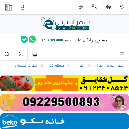
مشاوره رایگان تبلیغات
02137893000
|
شهر اینترنتی تهران
تهران
منطقه 22
شهرک گلستان