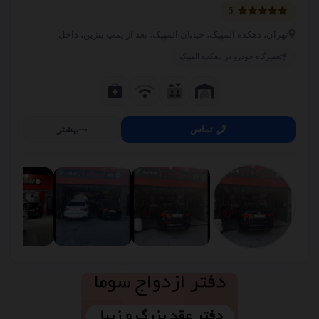
دهکده المپیک
5
02144720186
تهران، دهکده المپیک، خیابان المپیک، بعد از پمپ بنزین، داخل
تعمیرگاه خودرو در دهکده المپیک
سونوگرافی و رادیولوژی درفشان
دهکده المپیک
02144110697
تماس
بیشتر
کلینیک زیبایی دکتر مهشید طالبی
پیروزی پرستار بلوار ابوذر شمالی
02122251225
دکتری هومیوپاتی و متخصص طب سوزنی وسنتی هاشمزاده
شهر اسلامشهر
02144624116
ظروف کرایه و تجهیزات مجالس خاطره