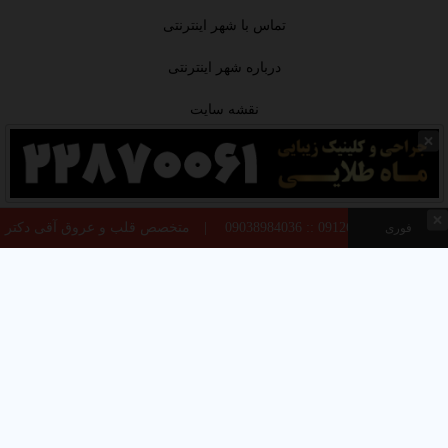
تماس با شهر اینترنتی
درباره شهر اینترنتی
نقشه سایت
سوالات متداول
قوانین
متخصص قلب و عروق آقی دکتر سجاد سالکی در غرب تهران | 🫀شماره تماس 09196223180::02144748562| 🫀 دکتر سجاد سالکی؛ بهترین همراه مطمئن و
فوری
© شهر اینترنتی | مرجع اصناف و معرفی
مشاغل 2026