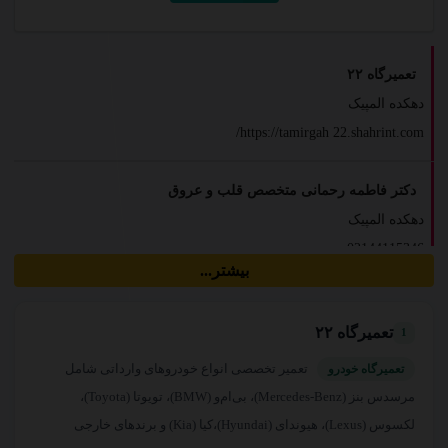
تعمیرگاه ۲۲
دهکده المپیک
https://tamirgah 22.shahrint.com/
دکتر فاطمه رحمانی متخصص قلب و عروق
دهکده المپیک
02144115346
بیشتر...
باشگاه ورزشی بانوان بامک
تعمیرگاه ۲۲
1
دهکده المپیک
02147009761
تعمیر تخصصی انواع خودروهای وارداتی شامل
تعمیرگاه خودرو
مرسدس بنز (Mercedes-Benz)، بی‌ام‌و (BMW)، تویوتا (Toyota)،
خشکشویی ارغوان
لکسوس (Lexus)، هیوندای (Hyundai)،کیا (Kia) و برندهای خارجی