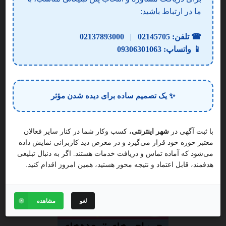
خاطره ارائه انواع میز، صندلی،ظروف چینی و سیلور , تم تولد
ما در ارتباط باشید:
2
☎ تلفن:
02145705
|
02137893000
ایران، استان تهران، تهران، یازدهم، منطقه ۵ شهر تهران، جنت‌
📱 واتساپ:
09306301063
تشریفات مجالس و ظروف کرایه در شهرک گلستان
تماس
بیشتر
✨ یک تصمیم ساده برای دیده شدن مؤثر
با ثبت آگهی در
شهر اینترنتی
، کسب وکار شما در کنار سایر فعالان
معتبر حوزه خود قرار می‌گیرد و در معرض دید کاربرانی نمایش داده
می‌شود که آماده تماس و دریافت خدمات هستند. اگر به دنبال تبلیغی
هدفمند، قابل اعتماد و نتیجه محور هستید، همین امروز اقدام کنید.
لغو
مشاهده