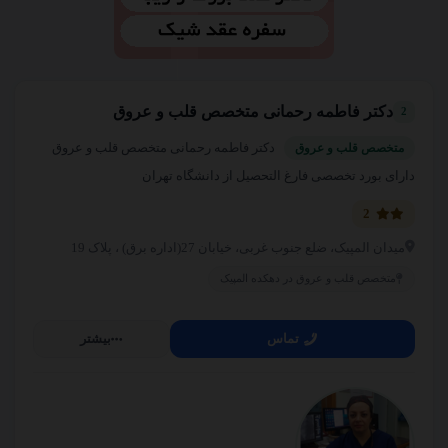
شهرک گلستان
02144815000
کلینیک فیزیوتراپی مهدیه جعفری
دکتر فاطمه رحمانی متخصص قلب و عروق
2
شهرک گلستان
دکتر فاطمه رحمانی متخصص قلب و عروق
متخصص قلب و عروق
02144764078
دارای بورد تخصصی فارغ التحصیل از دانشگاه تهران
2
ایران تیونینگ
میدان المپیک، ضلع جنوب غربی، خیابان 27(اداره برق) ، پلاک 19
طرشت
02166506800
متخصص قلب و عروق در دهکده المپیک
تماس
بیشتر