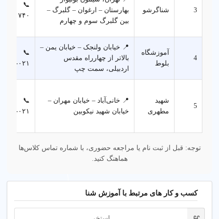
📞
3
شناگرشو
بهارستان – ارغوان – گلبرگ –
۰۳۳۷۱۷۴۰
بین گلبرگ سوم و چهارم
📍 خیابان ولنجک – خیابان یمن –
آموزشگاه
📞
4
بالاتر از چهارراه مقدس
بلوط
۰۲۱‑۲۶۸۰۲۲۳۵
اردبیلی، سمت چپ
شهید
📍 خانی‌آباد – خیابان مهران –
📞
5
مطهری
خیابان شهید نیکوبین
۰۲۱‑۵۵۸۲۸۱۸۱
توجه: قبل از ثبت نام یا مراجعه حضوری، با شماره تماس کلاس‌ها
هماهنگ کنید.
کسب و کار های مرتبط با آموزش شنا
استخر