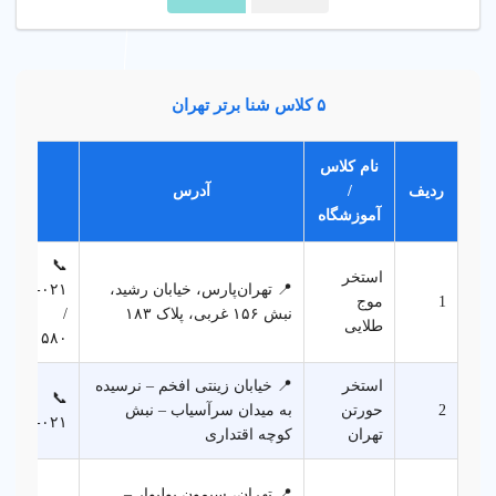
۵ کلاس شنا برتر تهران
نام کلاس
ردیف
/
آدرس
تلفن
آموزشگاه
📞
استخر
📍 تهران‌پارس، خیابان رشید،
۷۱۸۱۴۱
1
موج
نبش ۱۵۶ غربی، پلاک ۱۸۳
/
طلایی
۲۱۲۱۱۵۸۰
استخر
📍 خیابان زینتی افخم – نرسیده
📞
2
حورتن
به میدان سرآسیاب – نبش
۰۲۱‑۳۳۳۴۳۹۳۵
تهران
کوچه اقتداری
📍 تهران، سیمون بولیوار –