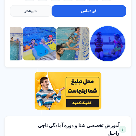
جنت آباد شمالی
09915353869
تماس
بیشتر
تیم تخصصی آموزش شنا شناگرشو با مربیگری سحر قجر
شهرک غرب
09127848503
مربی شنا فرناز مردی
پونک سردارجنگل
09121386403
آموزش تخصصی شنا و دوره آمادگی ناجی
2
راحیل