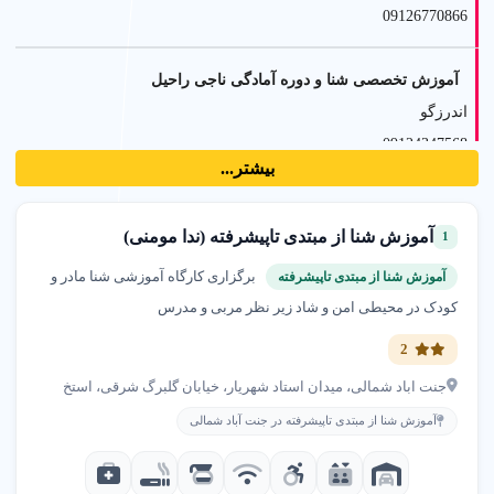
09126770866
آموزش تخصصی شنا و دوره آمادگی ناجی راحیل
اندرزگو
09124347568
بیشتر...
مهتاب انصاری مربی شنا
آموزش شنا از مبتدی تاپیشرفته (ندا مومنی)
1
دریاچه چیتگر
09127118579
برگزاری کارگاه آموزشی شنا مادر و
آموزش شنا از مبتدی تاپیشرفته
کودک در محیطی امن و شاد زیر نظر مربی و مدرس
آموزش شنا اصلاح تکنیک وآبدرمانی غفاری
2
ستارخان
جنت اباد شمالی، میدان استاد شهریار، خیابان گلبرگ شرقی، استخ
09124939095
آموزش شنا از مبتدی تاپیشرفته در جنت آباد شمالی
تیم شنا دختران غرب