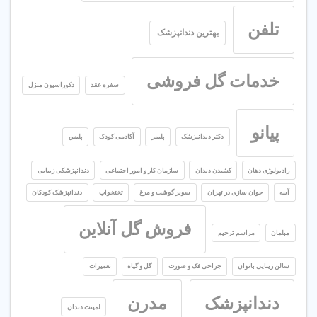
تلفن
بهترین دندانپزشک
خدمات گل فروشی
سفره عقد
دکوراسیون منزل
پیانو
دکتر دندانپزشک
پلیمر
آکادمی کودک
پلیس
رادیولوژی دهان
کشیدن دندان
سازمان کار و امور اجتماعی
دندانپزشکی زیبایی
آینه
جوان سازی در تهران
سوپر گوشت و مرغ
تختخواب
دندانپزشک کودکان
فروش گل آنلاین
مبلمان
مراسم ترحیم
سالن زیبایی بانوان
جراحی فک و صورت
گل و گیاه
تعمیرات
دندانپزشک
مدرن
لمینت دندان