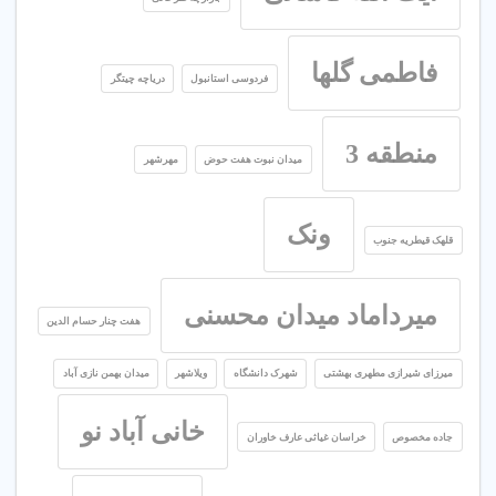
فاطمی گلها
فردوسی استانبول
دریاچه چیتگر
منطقه 3
میدان نبوت هفت حوض
مهرشهر
ونک
قلهک قیطریه جنوب
میرداماد میدان محسنی
هفت چنار حسام الدین
میرزای شیرازی مطهری بهشتی
شهرک دانشگاه
ویلاشهر
میدان بهمن نازی آباد
خانی آباد نو
جاده مخصوص
خراسان غیاثی عارف خاوران