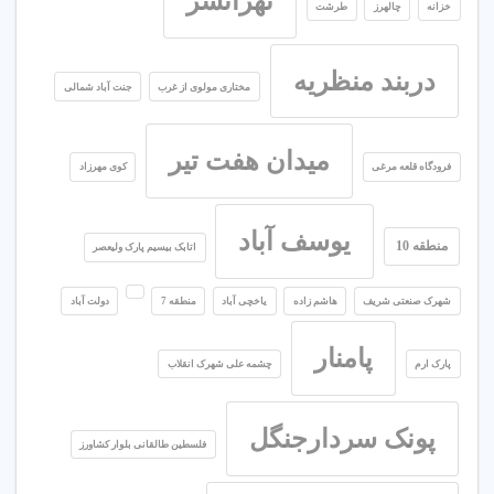
تهرانسر
خزانه
چالهرز
طرشت
دربند منظریه
مختاری مولوی از غرب
جنت آباد شمالی
میدان هفت تیر
فرودگاه قلعه مرغی
کوی مهرزاد
یوسف آباد
منطقه 10
اتابک بیسیم پارک ولیعصر
شهرک صنعتی شریف
هاشم زاده
یاخچی آباد
منطقه 7
دولت آباد
پامنار
پارک ارم
چشمه علی شهرک انقلاب
پونک سردارجنگل
فلسطین طالقانی بلوار کشاورز