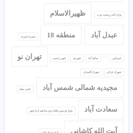
ظهیرالاسلام
پارک لاله زرتشت غرب
عبدل آباد
منطقه 18
منیریه امیریه
تهران نو
امیرکبیر
صالح آباد
شهریار
شهر رامسر
شهرک غزالی
شهرک گلستان
مجیدیه شمالی شمس آباد
تختی معلم
سعادت آباد
بلوار فردوس فلکه دوم صادقیه آریا شهر
آیت الله کاشانی
بازارچه طرخانی