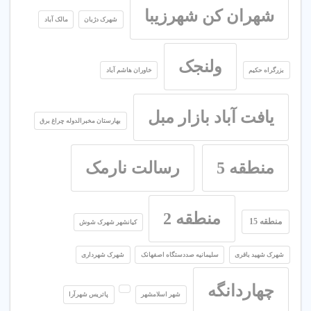
شهران کن شهرزیبا
شهرک دژبان
مالک آباد
ولنجک
بزرگراه حکیم
خاوران هاشم آباد
یافت آباد بازار مبل
بهارستان مخبرالدوله چراغ برق
منطقه 5
رسالت نارمک
منطقه 2
منطقه 15
کیانشهر شهرک شوش
شهرک شهید باقری
سلیمانیه صددستگاه اصفهانک
شهرک شهرداری
چهاردانگه
شهر اسلامشهر
پاتریس شهرآرا