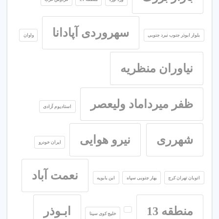
سهروردی آپادانا
بلوار ابوذر جنوب نبرد جنوبی
واوان
نیاوران منظریه
ظفر میرداماد ولیعصر
استادیوم آزادی
شهرری
نیرو هوایی
ایران خودرو
نعمت آباد
اتوبان تهران کرج
بهار جنوبی سپاه
ابن بابویه
منطقه 13
ابـوذر
خلیج کوی سینا