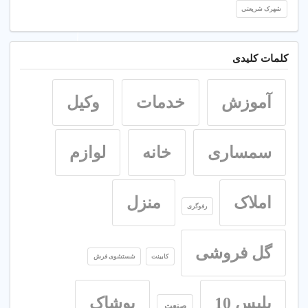
شهرک شریعتی
کلمات کلیدی
آموزش
خدمات
وکیل
سمساری
خانه
لوازم
املاک
منزل
رفوگری
گل فروشی
کابینت
شستشوی فرش
پلیس 10
پوشاک
صنعت