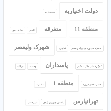
دولت اختیاریه
همت غرب
منطقه 11
متفرقه
الغدیر
سادات شهر
شهرک ولیعصر
سه راه جمهوری چهارراه ولیعصر
قیام ری
پاسداران
کارگرشمالی جلال تا حکیم
وحیدیه
بریانک
منطقه 1
افسریه قصر فیروزه
مشیریه
تهرانپارس
پاستور جمهوری آزادی
شهر قدس