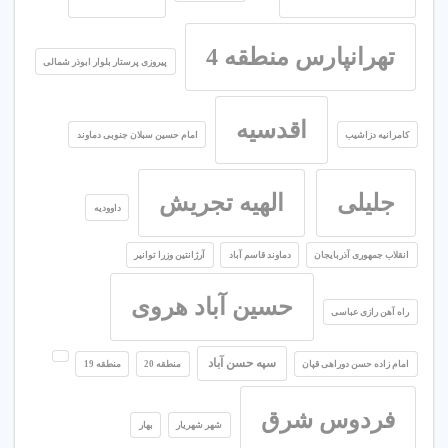
تهرانپارس منطقه 4
پیروزی پرستار بلوار ابوذر شمالی
اقدسیه
کامرانیه دزاشیب
امام حسین سبلان جنوبی دماوند
جلیلی
الهیه تجریش
داوودیه
انقلاب جمهوری آذربایجان
دماوند قاسم آباد
آرژانتین وزرا توانیر
حسین آباد هروی
راه آهن رازی عباسی
سپه حسن آباد
امام زاده حسن دوراهی قپان
منطقه 20
منطقه 19
فردوس شرق
شهر شهریار
بهار