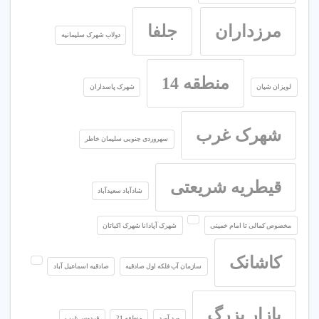
مرزداران
جلفا
دولاب شهرک سلیمانیه
منطقه 14
لویزان شیان
شهرک پاسداران
شهرک غرب
سهروردی جنوبی سلیمان خاطر
قیطریه شریعتی
شادآباد سعیدآباد
مخصوص کمالی تا امام خمینی
شهرک آپادانا شهرک اکباتان
کاشانک
سازمان آب فلکه اول صادقیه
صادقیه اسماعیل آباد
بازار بزرگ
ورد آورد
منطقه 21
فردوس غرب