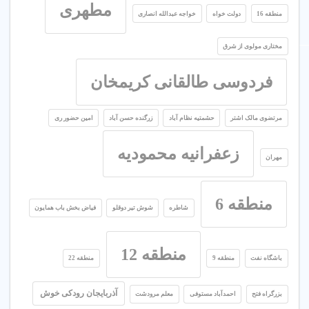
مطهری
منطقه 16
دولت خواه
خواجه عبدالله انصاری
مختاری مولوی از شرق
فردوسی طالقانی کریمخان
مرتضوی مالک اشتر
حشمتیه نظام آباد
زرگنده حسن آباد
امین حضور ری
زعفرانیه محمودیه
مهران
منطقه 6
شاطره
شوش تیر دوقلو
فیاض بخش باب همایون
منطقه 12
باشگاه نفت
منطقه 9
منطقه 22
آذربایجان رودکی خوش
بزرگراه فتح
احمدآباد مستوفی
معلم مرودشت