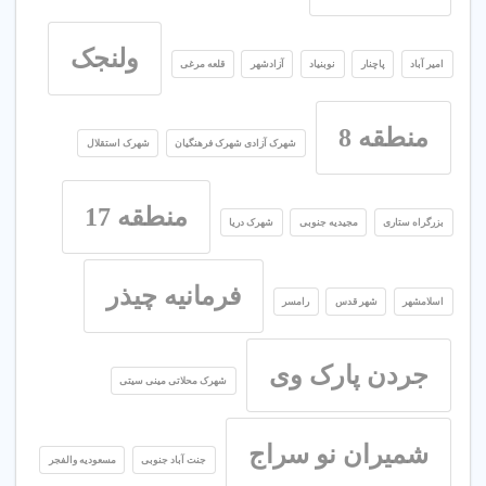
ولنجک
امیر آباد
پاچنار
نوبنیاد
آزادشهر
قلعه مرغی
منطقه 8
شهرک آزادی شهرک فرهنگیان
شهرک استقلال
منطقه 17
بزرگراه ستاری
مجیدیه جنوبی
شهرک دریا
فرمانیه چیذر
اسلامشهر
شهر قدس
رامسر
جردن پارک وی
شهرک محلاتی مینی سیتی
شمیران نو سراج
جنت آباد جنوبی
مسعودیه والفجر