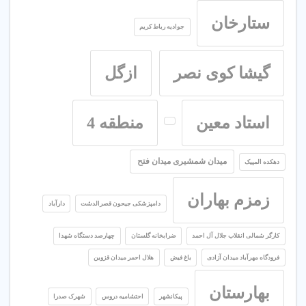
ستارخان
جوادیه رباط کریم
گیشا کوی نصر
ازگل
استاد معین
منطقه 4
میدان شمشیری میدان فتح
دهکده المپیک
زمزم بهاران
دامپزشکی جیحون قصرالدشت
دارآباد
کارگر شمالی انقلاب جلال آل احمد
ضرابخانه گلستان
چهارصد دستگاه شهدا
فرودگاه مهرآباد میدان آزادی
باغ فیض
هلال احمر میدان قزوین
بهارستان
پیکانشهر
احتشامیه دروس
شهرک صدرا