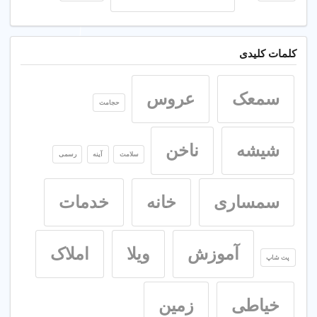
کلمات کلیدی
سمعک
عروس
حجامت
شیشه
ناخن
سلامت
آینه
رسمی
سمساری
خانه
خدمات
آموزش
ویلا
املاک
پت شاپ
خیاطی
زمین