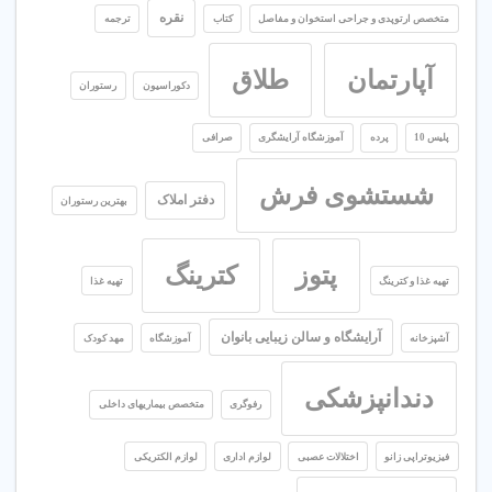
نقره
متخصص ارتوپدی و جراحی استخوان و مفاصل
کتاب
ترجمه
آپارتمان
طلاق
دکوراسیون
رستوران
پلیس 10
پرده
آموزشگاه آرایشگری
صرافی
شستشوی فرش
دفتر املاک
بهترین رستوران
پتوز
کترینگ
تهیه غذا و کترینگ
تهیه غذا
آرایشگاه و سالن زیبایی بانوان
آشپزخانه
آموزشگاه
مهد کودک
دندانپزشکی
رفوگری
متخصص بیماریهای داخلی
فیزیوتراپی زانو
اختلالات عصبی
لوازم اداری
لوازم الکتریکی