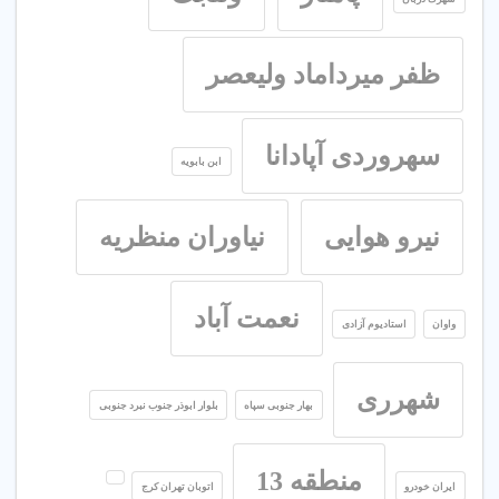
ظفر میرداماد ولیعصر
سهروردی آپادانا
ابن بابویه
نیرو هوایی
نیاوران منظریه
نعمت آباد
واوان
استادیوم آزادی
شهرری
بهار جنوبی سپاه
بلوار ابوذر جنوب نبرد جنوبی
منطقه 13
ایران خودرو
اتوبان تهران کرج