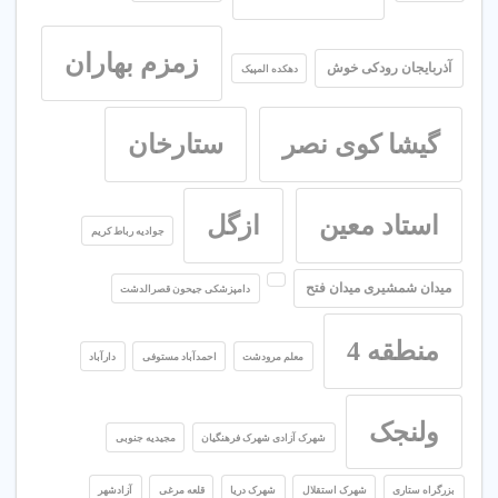
زمزم بهاران
آذربایجان رودکی خوش
دهکده المپیک
گیشا کوی نصر
ستارخان
استاد معین
ازگل
جوادیه رباط کریم
میدان شمشیری میدان فتح
دامپزشکی جیحون قصرالدشت
منطقه 4
معلم مرودشت
احمدآباد مستوفی
دارآباد
ولنجک
شهرک آزادی شهرک فرهنگیان
مجیدیه جنوبی
بزرگراه ستاری
شهرک استقلال
شهرک دریا
قلعه مرغی
آزادشهر