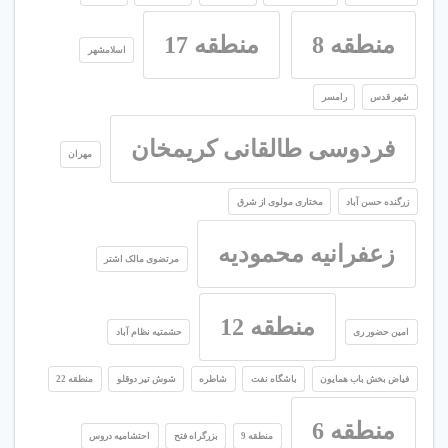
منطقه 8
منطقه 17
اسلامشهر
شهر قدس
رامسر
فردوسی طالقانی کریمخان
مهران
زرگنده حسن آباد
مختاری مولوی از شرق
زعفرانیه محمودیه
مرتضوی مالک اشتر
منطقه 12
امین حضور ری
حشمتیه نظام آباد
فیاض بخش باب همایون
باشگاه نفت
شاطره
شوش تیر دوقلو
منطقه 22
منطقه 6
منطقه 9
بزرگراه فتح
احتشامیه دروس