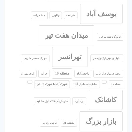
یوسف آباد
طرشت
چالهرز
هاشم زاده
میدان هفت تیر
فرودگاه قلعه مرغی
تهرانسر
اتابک بیسیم پارک ولیعصر
شهرک صنعتی شریف
منطقه 10
مختاری مولوی از غرب
یاخچی آباد
خزانه
کوی مهرزاد
منطقه 7
صادقیه اسماعیل آباد
شهرک آپادانا شهرک اکباتان
کاشانک
ورد آورد
سازمان آب فلکه اول صادقیه
بازار بزرگ
منطقه 21
فردوس غرب