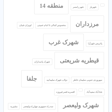
منطقه 14
شهریار
شهر رامسر
مرزداران
مخصوص کمالی تا امام خمینی
لویزان شیان
شهرک غرب
پاتریس شهرآرا
قیطریه شریعتی
شهرک پاسداران
جلفا
سهروردی جنوبی سلیمان خاطر
دولاب شهرک سلیمانیه
شادآباد سعیدآباد
افسریه قصر فیروزه
شهرک ولیعصر
سه راه جمهوری چهارراه ولیعصر
مشیریه