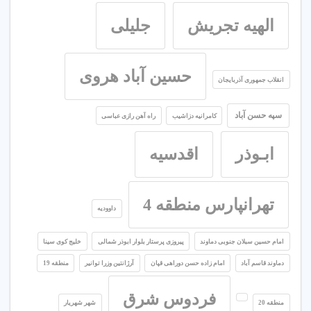
الهیه تجریش
جلیلی
حسین آباد هروی
انقلاب جمهوری آذربایجان
سپه حسن آباد
کامرانیه دزاشیب
راه آهن رازی عباسی
ابـوذر
اقدسیه
تهرانپارس منطقه 4
داوودیه
امام حسین سبلان جنوبی دماوند
پیروزی پرستار بلوار ابوذر شمالی
خلیج کوی سینا
دماوند قاسم آباد
امام زاده حسن دوراهی قپان
آرژانتین وزرا توانیر
منطقه 19
فردوس شرق
منطقه 20
شهر شهریار