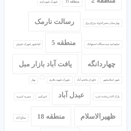
منطقه 2
منطقه 15
شهرک شهرداری
رسالت نارمک
بهارستان مخبرالدوله چراغ برق
منطقه 5
سلیمانیه صددستگاه اصفهانک
کیانشهر شهرک شوش
چهاردانگه
یافت آباد بازار مبل
شهر اسلامشهر
خاوران هاشم آباد
شهرک شهید باقری
بهار
عبدل آباد
پارک لاله زرتشت غرب
امیرکبیر
منیریه امیریه
ظهیرالاسلام
منطقه 18
صالح آباد