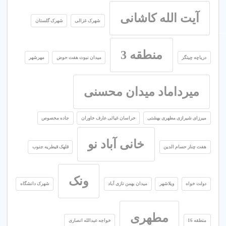
آیت الله کاشانی
شهرک غزالی
شهرک گلستان
منطقه 3
دریاچه چیتگر
میدان نبوت هفت حوض
مهرشهر
میرداماد میدان محسنی
میرزای شیرازی مطهری بهشتی
خراسان غیاثی عارف خاوران
جاده مخصوص
خانی آباد نو
هفت چنار حسام الدین
قلهک قیطریه جنوب
ونک
دولت خواه
ویلاشهر
میدان بهمن نازی آباد
شهرک دانشگاه
مطهری
منطقه 16
خواجه عبدالله انصاری