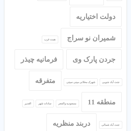
دولت اختیاریه
شمیران نو سراج
همت غرب
جردن پارک وی
فرمانیه چیذر
متفرقه
جنت آباد جنوبی
شهرک محلاتی مینی سیتی
منطقه 11
مسعودیه والفجر
سادات شهر
الغدیر
دربند منظریه
جنت آباد شمالی