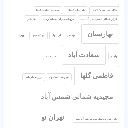
هلال احمر میدان قزوین
ضرابخانه گلستان
چهارصد دستگاه شهدا
کارگر شمالی انقلاب جلال آل احمد
فرودگاه مهرآباد میدان آزادی
پیکانشهر
بهارستان
باغ فیض
امیر آباد
شهرک صدرا
نوبنیاد
سعادت آباد
پاچنار
تختی معلم
فاطمی گلها
فردوسی استانبول
بازارچه طرخانی
مجیدیه شمالی شمس آباد
تهران نو
بلوار فردوس فلکه دوم صادقیه آریا شهر