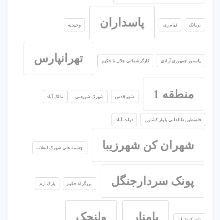
پاسداران
بریانک
قیام ری
وحیدیه
تهرانپارس
پاستور جمهوری آزادی
کارگرشمالی جلال تا حکیم
منطقه 1
شهر قدس
شهرک شریعتی
مالک آباد
فلسطین طالقانی بلوار کشاورز
دولت آباد
شهران کن شهرزیبا
چشمه علی شهرک انقلاب
پونک سردارجنگل
بزرگراه حکیم
پارک ارم
پامنار
ولنجک
شهرک دژبان