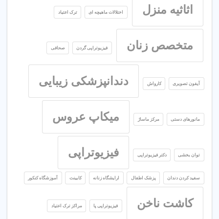
اثاثیه منزل
اختلالات ماهیچه ای
ترک اعتیاد
متخصص زنان
فیزیوتراپی گردن
صحافی
دندانپزشکی زیبایی
آیفون تصویری
کارواش
میکاپ عروس
مانورهای دستی
مرکز ماساژ
فیزیوتراپی
توان بخشی
دکتر فیزیوتراپی
سفید کردن دندان
پزشک اطفال
ارایشگاه زنانه
کابینت
آموزشگاه کنکور
کاشت ناخن
فیزیوتراپی پا
مراکز ترک اعتیاد