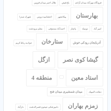
فرودگاه مهرآباد میدان آزادی
باغ فیض
هلال احمر میدان قزوین
بهارستان
پیکانشهر
احتشامیه دروس
شهرک صدرا
امیر آباد
نوبنیاد
پاچنار
احمدآباد مستوفی
معلم مرودشت
ستارخان
آذربایجان رودکی خوش
جوادیه رباط کریم
گیشا کوی نصر
ازگل
استاد معین
منطقه 4
میدان شمشیری میدان فتح
دهکده المپیک
زمزم بهاران
دامپزشکی جیحون قصرالدشت
دارآباد