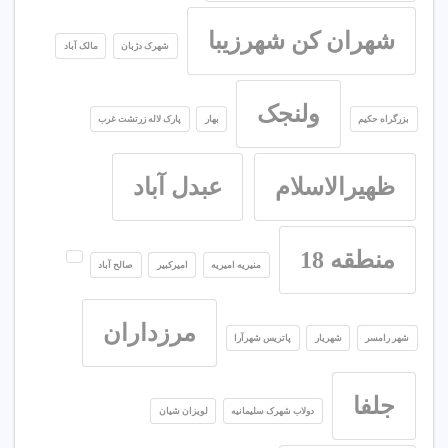
شهران کن شهرزیبا
شهرک دژبان
مالک آباد
ولنجک
بزرگراه حکیم
بهار
پارک لاله زرتشت غرب
ظهیرالاسلام
عبدل آباد
منطقه 18
منیریه امیریه
امیرکبیر
صالح آباد
مرزداران
شهر رامسر
شهریار
پاتریس شهرآرا
جلفا
دولاب شهرک سلیمانیه
لویزان شیان