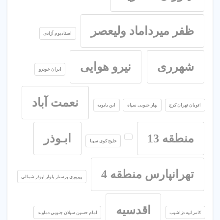
ظفر میرداماد ولیعصر
استادیوم آزادی
شهرری
نیرو هوایی
ایران خودرو
نعمت آباد
اتوبان تهران کرج
بهار جنوبی سپاه
ابن بابویه
منطقه 13
ابـوذر
خلیج کوی سینا
تهرانپارس منطقه 4
پیروزی پرستار بلوار ابوذر شمالی
اقدسیه
کامرانیه دزاشیب
امام حسین سبلان جنوبی دماوند