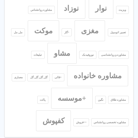
نوار
نوزاد
ویزیت
مشاوره روانشناس
مغزی
موکت
تعمیر اتومبیل
+گاز
مل, مل
مشاو
مشاوره و روانشناسی
نوروفیدبک
تبلیغات
مشاوره خانواده
+قالی
گل, گل, گل, گل
معماری
+موسسه
مشاوره طلاق
نگین
پاکت
کفپوش
مشاوره تخصصی روانشناس
++فروش