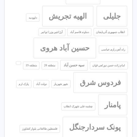
جلیلی
الهیه تجریش
داوودیه
انقلاب جمهوری آذربایجان
دماوند قاسم آباد
آرژانتین وزرا توانیر
حسین آباد هروی
راه آهن رازی عباسی
سپه حسن آباد
امام زاده حسن دوراهی قپان
منطقه 20
منطقه 19
فردوس شرق
شهر شهریار
دولت آباد
پارک ارم
پامنار
چشمه علی شهرک انقلاب
پونک سردارجنگل
فلسطین طالقانی بلوار کشاورز