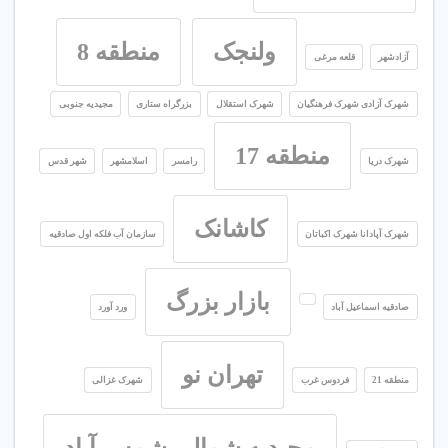
ولنجک
منطقه 8
آزادشهر
قلعه مرغی
شهرک آزادی شهرک فرهنگیان
شهرک استقلال
بزرگراه ستاری
مجیدیه جنوبی
منطقه 17
شهرک دریا
رامسر
اسلامشهر
شهر قدس
کاشانک
شهرک آپادانا شهرک اکباتان
سازمان آب فلکه اول صادقیه
بازار بزرگ
صادقیه اسماعیل آباد
ورد آورد
تهران نو
منطقه 21
فردوس غرب
شهرک غزالی