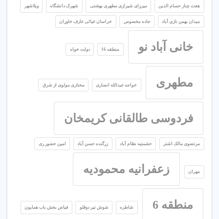
هفت چنار حسام الدین
میرزای شیرازی مطهری بهشتی
شهرک دانشگاه
ویلاشهر
میدان بهمن نازی آباد
جاده مخصوص
خراسان غیاثی عارف خاوران
خانی آباد نو
منطقه 16
دولت خواه
مطهری
خواجه عبدالله انصاری
مختاری مولوی از شرق
فردوسی طالقانی کریمخان
مرتضوی مالک اشتر
حشمتیه نظام آباد
زرگنده حسن آباد
امین حضور ری
زعفرانیه محمودیه
مهران
منطقه 6
شاطره
شوش تیر دوقلو
فیاض بخش باب همایون