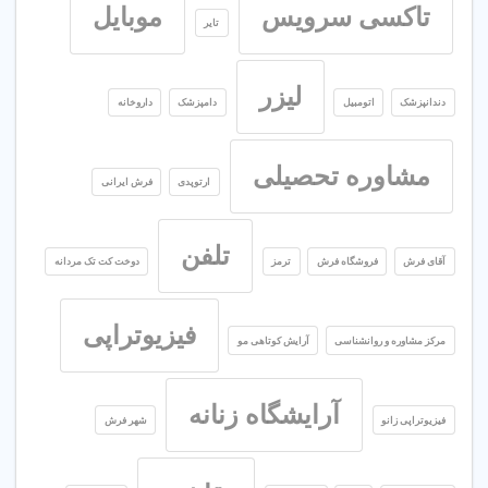
تاکسی سرویس
موبایل
تایر
لیزر
دندانپزشک
اتومبیل
دامپزشک
داروخانه
مشاوره تحصیلی
ارتوپدی
فرش ایرانی
تلفن
آقای فرش
فروشگاه فرش
ترمز
دوخت کت تک مردانه
فیزیوتراپی
مرکز مشاوره و روانشناسی
آرایش کوتاهی مو
آرایشگاه زنانه
فیزیوتراپی زانو
شهر فرش