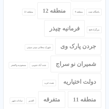
منطقه 12
باشگاه نفت
منطقه 9
منطقه 22
فرمانیه چیذر
بزرگراه فتح
جردن پارک وی
شهرک محلاتی مینی سیتی
شمیران نو سراج
جنت آباد جنوبی
مسعودیه والفجر
دولت اختیاریه
همت غرب
منطقه 11
متفرقه
الغدیر
سادات شهر