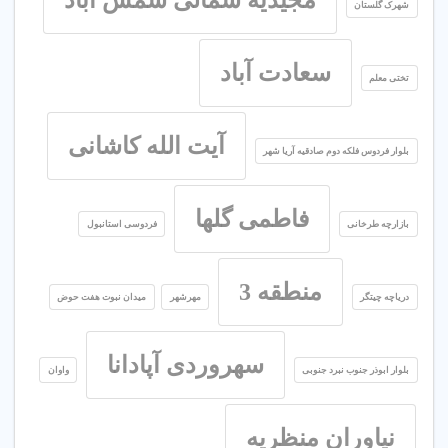
مجیدیه شمالی شمس آباد
شهرک گلستان
سعادت آباد
تختی معلم
آیت الله کاشانی
بلوار فردوس فلکه دوم صادقیه آریا شهر
فاطمی گلها
بازارچه طرخانی
فردوسی استانبول
منطقه 3
دریاچه چیتگر
مهرشهر
میدان نبوت هفت حوض
سهروردی آپادانا
بلوار ابوذر جنوب نبرد جنوبی
واوان
نیاوران منظریه