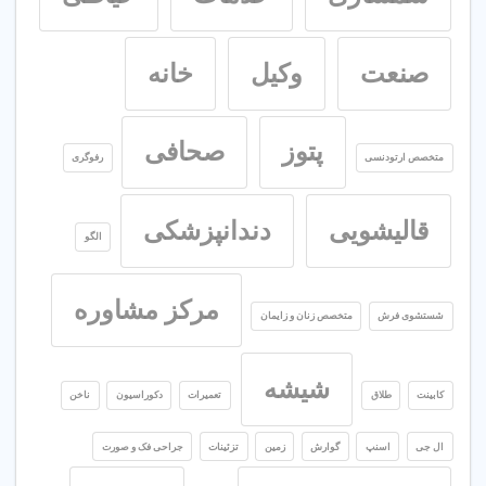
صنعت
وکیل
خانه
پتوز
صحافی
متخصص ارتودنسی
رفوگری
قالیشویی
دندانپزشکی
الگو
مرکز مشاوره
شستشوی فرش
متخصص زنان و زایمان
شیشه
کابینت
طلاق
تعمیرات
دکوراسیون
ناخن
ال جی
اسنپ
گوارش
زمین
تزئینات
جراحی فک و صورت