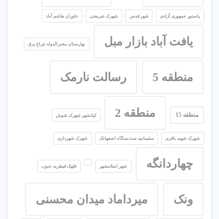
پاستور جمهوری آزادی
شهر قدس
شهرک شریعتی
خاوران هاشم آباد
یافت آباد بازار مبل
بهارستان مخبرالدوله چراغ برق
منطقه 5
رسالت نارمک
منطقه 2
منطقه 15
کیانشهر شهرک شوش
شهرک شهید باقری
سلیمانیه صددستگاه اصفهانک
شهرک شهرداری
چهاردانگه
شهر اسلامشهر
قلهک قیطریه جنوب
ونک
میرداماد میدان محسنی