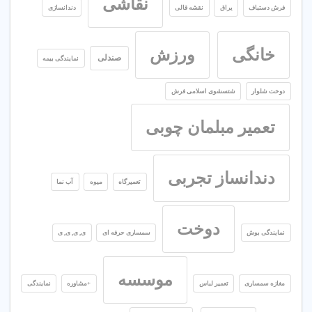
نقاشی
فرش دستباف
یراق
نقشه قالی
دندانسازی
خانگی
ورزش
صندلی
نمایندگی بیمه
دوخت شلوار
شتسشوی اسلامی فرش
تعمیر مبلمان چوبی
دندانساز تجربی
تعمیرگاه
میوه
آب نما
دوخت
نمایندگی بوش
سمساری حرفه ای
ی, ی, ی, ی
موسسه
مغازه سمساری
تعمیر لباس
+مشاوره
نمایندگی