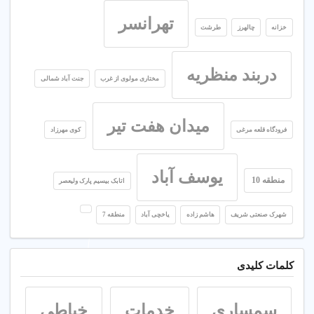
تهرانسر
خزانه
چالهرز
طرشت
دربند منظریه
مختاری مولوی از غرب
جنت آباد شمالی
میدان هفت تیر
فرودگاه قلعه مرغی
کوی مهرزاد
یوسف آباد
منطقه 10
اتابک بیسیم پارک ولیعصر
شهرک صنعتی شریف
هاشم زاده
یاخچی آباد
منطقه 7
کلمات کلیدی
سمساری
خدمات
خیاطی