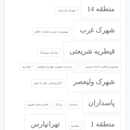
منطقه 14
شهرک پاسداران
شهرک غرب
سهروردی جنوبی سلیمان خاطر
قیطریه شریعتی
شادآباد سعیدآباد
مخصوص کمالی تا امام خمینی
سه راه جمهوری چهارراه ولیعصر
قیام ری
شهرک ولیعصر
کارگرشمالی جلال تا حکیم
پاسداران
وحیدیه
بریانک
افسریه قصر فیروزه
منطقه 1
تهرانپارس
مشیریه