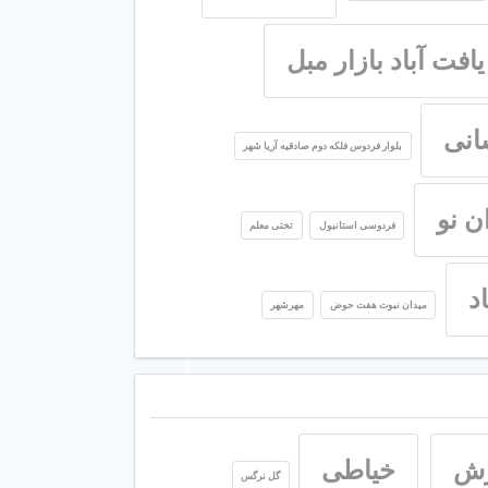
یافت آباد بازار مبل
انی
بلوار فردوس فلکه دوم صادقیه آریا شهر
ن نو
فردوسی استانبول
تختی معلم
د
میدان نبوت هفت حوض
مهرشهر
زش
خیاطی
گل نرگس