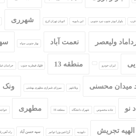
شهرری
غرب
بلوار ابوذر جنوب نبرد جنوبی
ابن بابویه
اتوبان تهران کرج
داماد ولیعصر
نعمت آباد
سهر
بهار جنوبی سپاه
یی
منطقه 13
ایران خودرو
قلهک قیطریه جنوب
خراسان غیا
د میدان محسنی
ونک
ویلاشهر
میرزای شیرازی مطهری بهشتی
 نو
مطهری
جاده مخصوص
شهرک دانشگاه
منطقه 16
خواجه 
الهیه تجریش
سپه حسن آباد
داوودیه
آرژانتین وزرا توانیر
راه آهن ر