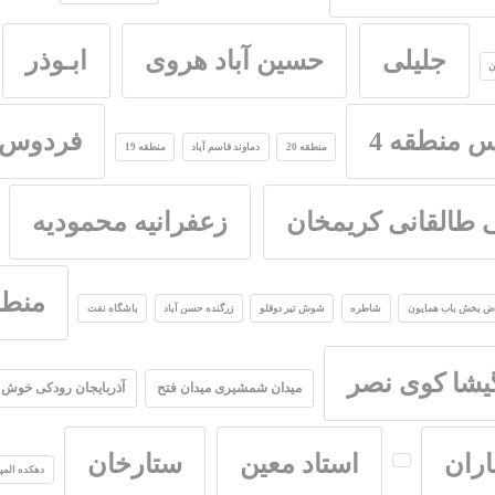
جلیلی
حسین آباد هروی
ابـوذر
ن
س منطقه 4
فردوس
منطقه 20
دماوند قاسم آباد
منطقه 19
طالقانی کریمخان
زعفرانیه محمودیه
منطقه
ض بخش باب همایون
شاطره
شوش تیر دوقلو
زرگنده حسن آباد
باشگاه نفت
یشا کوی نصر
میدان شمشیری میدان فتح
آذربایجان رودکی خوش
اران
استاد معین
ستارخان
دهکده المپ