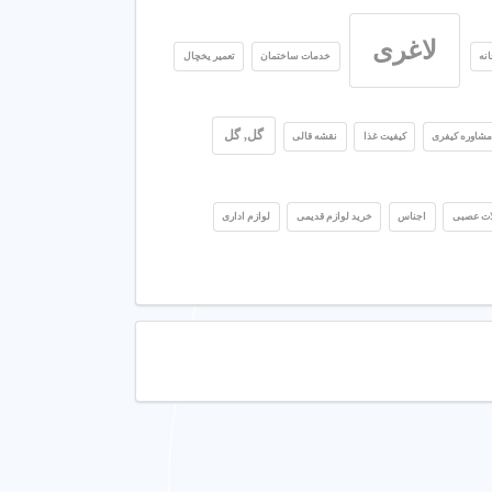
لاغری
نه
خدمات ساختمان
تعمیر یخچال
گل, گل
شاوره کیفری
کیفیت غذا
نقشه قالی
لات عصبی
اجناس
خرید لوازم قدیمی
لوازم اداری