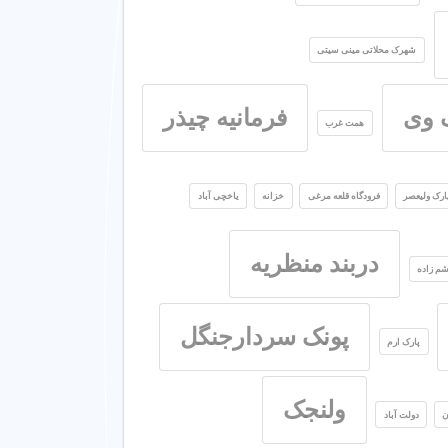
شهرک محلاتی مینی سیتی
 وی
فرمانیه چیذر
همت غرب
ارک ولیعصر
فرودگاه قلعه مرغی
خزانه
یاخچی آباد
دربند منظریه
م زاده
پونک سردارجنگل
پارک ارم
ولنجک
ن
دولت آباد