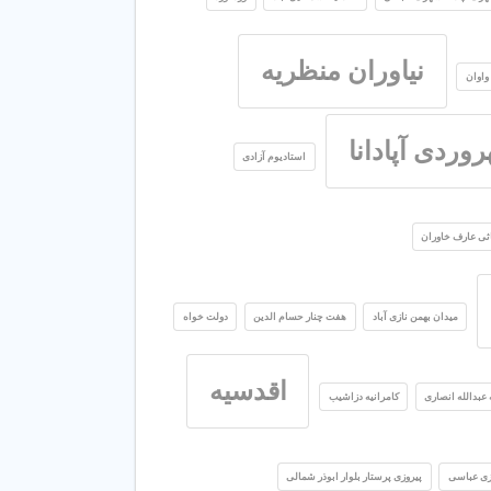
نیاوران منظریه
واوان
وردی آپادانا
استادیوم آزادی
ثی عارف خاوران
میدان بهمن نازی آباد
هفت چنار حسام الدین
دولت خواه
اقدسیه
عبدالله انصاری
کامرانیه دزاشیب
ازی عباسی
پیروزی پرستار بلوار ابوذر شمالی