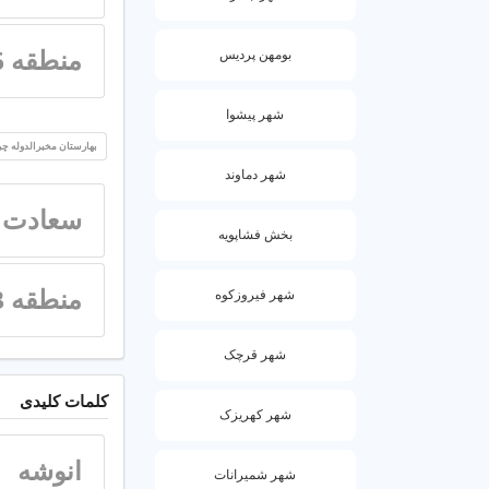
منطقه 5
بومهن پردیس
شهر پیشوا
بهارستان مخبرالدوله چر
شهر دماوند
سعادت آ
بخش فشاپویه
منطقه 3
شهر فیروزکوه
شهر قرچک
کلمات کلیدی
شهر کهریزک
انوشه
شهر شمیرانات