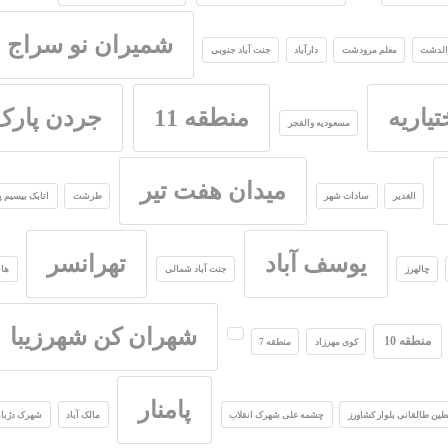
شمیران نو سراج
الدشت
معلم مرودشت
دارآباد
جنت آباد جنوبی
یاریه
منطقه 11
جردن پارک
مسعودیه والفجر
میدان هفت تیر
الغدیر
سادات شهر
طرشت
اتابک بیسیم پ
یوسف آباد
تهرانسر
چالهرز
جنت آباد شمالی
هاش
شهران کن شهرزیبا
منطقه 10
کوی مهرزاد
منطقه 7
پامنار
ین طالقانی بلوار کشاورز
چشمه علی شهرک انقلاب
مالک آباد
شهرک دژبا