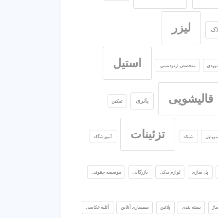
لیزر
اک
استیل
توپدی
متخصص ارتودنسی
قالیشویی
باتری
تمکین
تزئینات
وبایل
شبکه
آموزشگاه
پل سازی
لوازم یدکی
بازرگانی
موسسه حقوقی
اژ
بسته بندی
پلاتین
سمساری آنلاین
آتلیه عکاسی