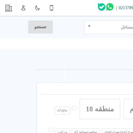
|
021378
جستجو
مشاغل
م
منطقه 18
صالح آباد
رک آپادانا شهرک اکباتان
صادقیه اسماعیل آباد
ورد آورد