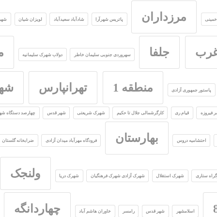
مرزداران
خمینی
پاتریس شهرآرا
شادآباد سعیدآباد
لویزان شیان
شهر
غرب
جلفا
م
سهروردی جنوبی سلیمان خاطر
دولاب شهرک سلیمانیه
منطقه 1
تهرانپارس
شهر
پاستور جمهوری آزادی
 فیروزه
قیام ری
کارگرشمالی جلال تا حکیم
شهرک شریعتی
شهر قدس
چهارصد دستگاه شهد
بهارستان
احتشامیه دروس
فرودگاه مهرآباد میدان آزادی
ضرابخانه گلستان
ولنجک
گراه ستاری
شهرک استقلال
شهرک آزادی شهرک فرهنگیان
شهرک دریا
چهاردانگه
اسلامشهر
شهر قدس
رامسر
خاوران هاشم آباد