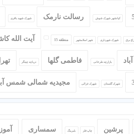
رسالت نارمک
کیانشهر شهرک شوش
شهرک شهید باقری
آیت الله کاش
منطقه 15
اغ برق
شهرک شهرداری
شهر اسلامشهر
باد
فاطمی گلها
تهرا
بازارچه طرخانی
دریاچه چیتگر
مجیدیه شمالی شمس آبا
شهرک گلستان
شهرک غزالی
پرشین
سمساری
آمو
چاپ فلز
بلبرینگ