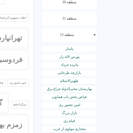
منطقه 10
منطقه 11
انقلاب جمهوری آذربایجا
منطقه 12
تهرانپار
پامنار
بورس لاله زار
فردوسی 
پانزده خرداد
بازارچه طرخانی
ظهیرالاسلام
امین حضور ری
فیا
بهارستان مخبرالدوله چراغ برق
فیاض بخش باب همایون
گ
امین حضور ری
بزرگراه فتح
بازار بزرگ
قیام ری
زمزم به
مختاری مولوی از غرب