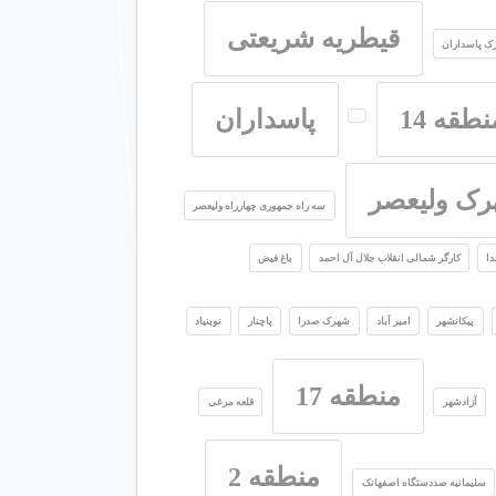
قیطریه شریعتی
ک پاسداران
نطقه 14
پاسداران
ک ولیعصر
سه راه جمهوری چهارراه ولیعصر
ا
کارگر شمالی انقلاب جلال آل احمد
باغ فیض
پیکانشهر
امیر آباد
شهرک صدرا
پاچنار
نوبنیاد
منطقه 17
آزادشهر
قلعه مرغی
منطقه 2
سلیمانیه صددستگاه اصفهانک