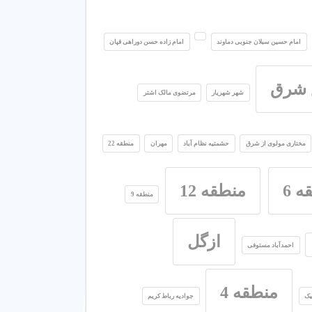
امام حسین سبلان جنوبی دماوند
امام زاده حسن دوراهی قپان
 شرق
شهر شهریار
مرتضوی مالک اشتر
مختاری مولوی از شرق
حشمتیه نظام آباد
مهران
منطقه 22
 6
منطقه 12
منطقه 9
ازگل
احمدآباد مستوفی
منطقه 4
یک
جوادیه رباط کریم