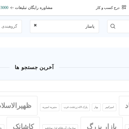
مشاوره رایگان تبلیغات
93000
درج کسب و کار
پامنار
گروهبندی 
آخرین جستجو ها
د
ظهیرالاسلا
امیرکبیر
بهار
پارک لاله زرتشت غرب
منیریه امیریه
بازار بزرگ
کاشانک
ر
سازمان آب فلکه اول صادقیه
شه