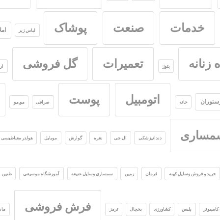
خدمات
صنعت
پوشاک
امل
لباس زیر
 زنانه
تعمیرات
گل فروشی
پتوز
ار
اتومبیل
پوست
ستوران
خانه
صرافی
مو,مو
سمساری
دندانپزشکی
ال جی
نقره
گوارش
موبایل
هولدر مغناطیسی م
خرید و فروش وسایل کهنه
فرمان
زمین
سمساری وسایل عتیقه
آموزشگاه موسیقی
طنین
فرش فروشی
کامپیوتر
پلیس
کشاورزی
یخچال
ترمز
ماس