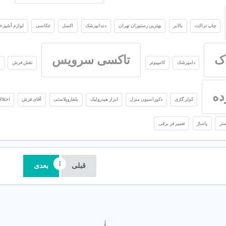
چاپ تراکت
بالابر
بهترین رستوران تهران
دندانپزشک
اکسل
عکاسی
لوازم آشپزخا
ک
تاکسی سرویس
دامپزشک
کامپیوتر
نقش فرش
م
ده
کولر گازی
دکوراسیون منزل
ابزار هیدرولیک
بلفاروپلاستی
آقای فرش
اختلا
ستر
پاساژ
تعمیر فر برقی
قبلی
بعدی