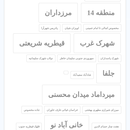
منطقه 14
مرزداران
مخصوص کمالی تا امام خمینی
لویزان شیان
پاتریس شهرآرا
شهرک غرب
قیطریه شریعتی
شهرک پاسداران
سهروردی جنوبی سلیمان خاطر
دولاب شهرک سلیمانیه
جلفا
شادآباد سعیدآباد
میرداماد میدان محسنی
میرزای شیرازی مطهری بهشتی
خراسان غیاثی عارف خاوران
جاده مخصوص
خانی آباد نو
هفت چنار حسام الدین
قلهک قیطریه جنوب