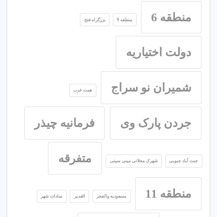
منطقه 6
منطقه 9
بزرگراه فتح
دولت اختیاریه
شمیران نو سراج
همت غرب
جردن پارک وی
فرمانیه چیذر
متفرقه
جنت آباد جنوبی
شهرک محلاتی مینی سیتی
منطقه 11
مسعودیه والفجر
الغدیر
سادات شهر