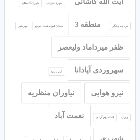
آیت الله کاشانی
شهرک غزالی
شهرک گلستان
منطقه 3
دریاچه چیتگر
میدان نبوت هفت حوض
مهرشهر
ظفر میرداماد ولیعصر
سهروردی آپادانا
ابن بابویه
نیرو هوایی
نیاوران منظریه
نعمت آباد
واوان
استادیوم آزادی
شهرری
بهار جنوبی سپاه
بلوار ابوذر جنوب نبرد جنوبی