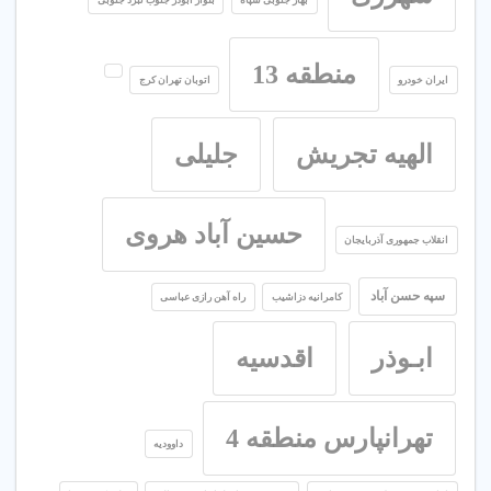
منطقه 13
ایران خودرو
اتوبان تهران کرج
الهیه تجریش
جلیلی
حسین آباد هروی
انقلاب جمهوری آذربایجان
سپه حسن آباد
کامرانیه دزاشیب
راه آهن رازی عباسی
ابـوذر
اقدسیه
تهرانپارس منطقه 4
داوودیه