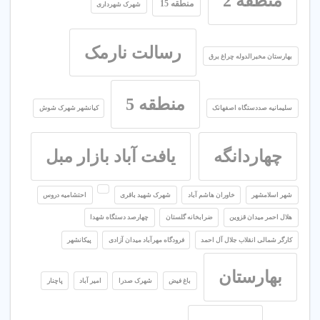
منطقه 2
منطقه 15
شهرک شهرداری
رسالت نارمک
بهارستان مخبرالدوله چراغ برق
منطقه 5
سلیمانیه صددستگاه اصفهانک
کیانشهر شهرک شوش
چهاردانگه
یافت آباد بازار مبل
شهر اسلامشهر
خاوران هاشم آباد
شهرک شهید باقری
احتشامیه دروس
هلال احمر میدان قزوین
ضرابخانه گلستان
چهارصد دستگاه شهدا
کارگر شمالی انقلاب جلال آل احمد
فرودگاه مهرآباد میدان آزادی
پیکانشهر
بهارستان
باغ فیض
شهرک صدرا
امیر آباد
پاچنار