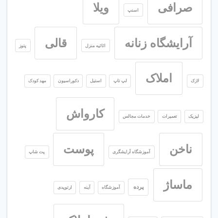
صرافی
ویلا
اسنپ
آرایشگاه زنانه
قالی
اثاثیه منزل
پتوز
املاک
لازک
لپ تاپ
استیل
دکوراسیون
مهد کودک
کارواش
لیزیک
تعمیرات
خدمات مجالس
ناخن
پوست
آموزشگاه آرایشگری
پت شاپ
ماساژ
پرده
آموزشگاه
آینه
ارتوپدی