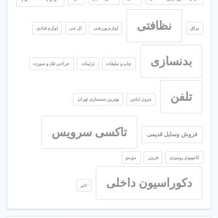
نظافتی
یراق
لوازم ورزشی
ال جی
لوازم قنادی
بدنسازی
چاپ و تبلیغات
تزئینات
جراحی فک و صورت
تلفن
مزون لباس
بهترین سمساری تهران
تاکسی سرویس
فروش وسایل قدیمی
کامپیوتر رومیزی
فریزر
مو,مو
دکوراسیون داخلی
تایر