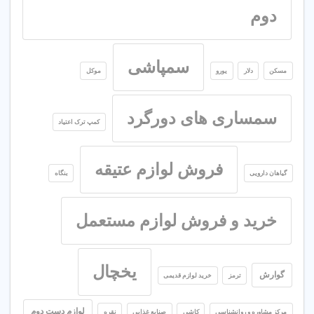
دوم
سمپاشی
مسکن
دلار
یورو
موکل
سمساری های دورگرد
کمپ ترک اعتیاد
فروش لوازم عتیقه
گیاهان دارویی
بنگاه
خرید و فروش لوازم مستعمل
یخچال
گوارش
ترمز
خرید لوازم قدیمی
لوازم دست دوم
مرکز مشاوره و روانشناسی
کاشی
صنایع غذایی
نقره