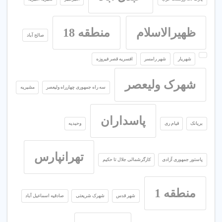
ظهیرالاسلام
منطقه 18
صالح آباد
شهریار
شهر رامسر
افسریه قصر فیروزه
شهرک ولیعصر
سه راه جمهوری چهارراه ولیعصر
مشیریه
پاسداران
بریانک
قیام ری
وحیدیه
تهرانپارس
پاستور جمهوری آزادی
کارگرشمالی جلال تا حکیم
منطقه 1
شهر قدس
شهرک شریعتی
صادقیه اسماعیل آباد