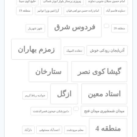
امام حسین سبلان جنوبی دماوند
پیروزی پرستار بلوار ابوذر شمالی
خلیج کوی سینا
دماوند قاسم آباد
امام زاده حسن دوراهی قپان
آرژانتین وزرا توانیر
منطقه 19
فردوس شرق
منطقه 20
شهر شهریار
زمزم بهاران
آذربایجان رودکی خوش
دهکده المپیک
گیشا کوی نصر
ستارخان
استاد معین
ازگل
جوادیه رباط کریم
میدان شمشیری میدان فتح
دامپزشکی جیحون قصرالدشت
منطقه 4
معلم مرودشت
احمدآباد مستوفی
دارآباد