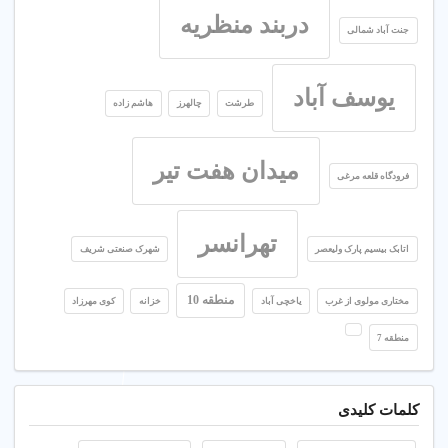
دربند منظریه
جنت آباد شمالی
یوسف آباد
طرشت
چالهرز
هاشم زاده
میدان هفت تیر
فرودگاه قلعه مرغی
تهرانسر
اتابک بیسیم پارک ولیعصر
شهرک صنعتی شریف
منطقه 10
مختاری مولوی از غرب
یاخچی آباد
خزانه
کوی مهرزاد
منطقه 7
کلمات کلیدی