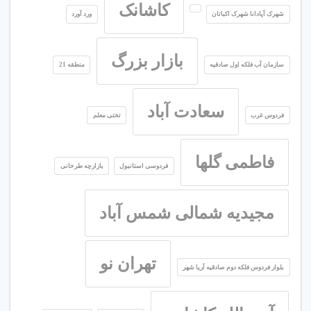
کاشانک
شهرک آپادانا شهرک اکباتان
ورد آورد
بازار بزرگ
سازمان آب فلکه اول صادقیه
منطقه 21
سعادت آباد
فردوس غرب
تختی معلم
فاطمی گلها
فردوسی استانبول
بازارچه طرخانی
مجیدیه شمالی شمس آباد
تهران نو
بلوار فردوس فلکه دوم صادقیه آریا شهر