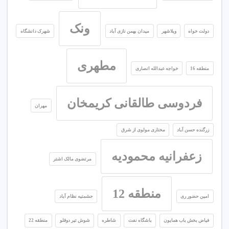
ونک
دولت خواه
ویلاشهر
میدان بهمن نازی آباد
شهرک دانشگاه
مطهری
منطقه 16
خواجه عبدالله انصاری
فردوسی طالقانی کریمخان
مهران
زرگنده حسن آباد
مختاری مولوی از شرق
زعفرانیه محمودیه
مرتضوی مالک اشتر
منطقه 12
امین حضور ری
حشمتیه نظام آباد
فیاض بخش باب همایون
باشگاه نفت
شاطره
شوش تیر دوقلو
منطقه 22