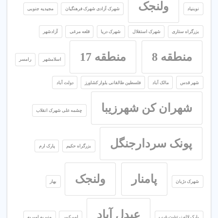
ولنجک
نوبنیاد
شهرک آزادی شهرک فرهنگیان
مجیدیه جنوبی
بزرگراه ستاری
شهرک استقلال
شهرک دریا
قلعه مرغی
آزادشهر
منطقه 8
منطقه 17
اسلامشهر
رامسر
شهر قدس
مالک آباد
فلسطین طالقانی بلوار کشاورز
دولت آباد
شهران کن شهرزیبا
چشمه علی شهرک انقلاب
پونک سردارجنگل
بزرگراه حکیم
پارک ارم
پامنار
ولنجک
شهرک دژبان
بهار
عبدل آباد
پارک لاله زرتشت غرب
امیرکبیر
منیریه امیریه